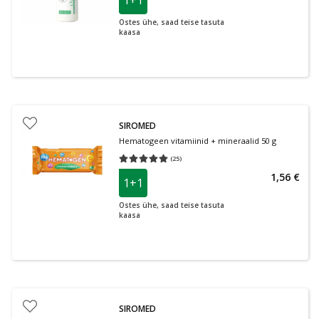
1+1
Ostes ühe, saad teise tasuta
kaasa
SIROMED
Hematogeen vitamiinid + mineraalid 50 g
(
25
)
Keskmine hinnang 5.00
Hinnangute arv 25
1,56 €
1+1
Ostes ühe, saad teise tasuta
kaasa
SIROMED