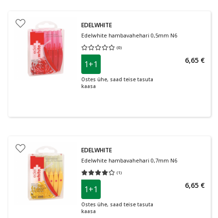
EDELWHITE
Edelwhite hambavahehari 0,5mm N6
(
0
)
Keskmine hinnang 0.00
Hinnangute arv 0
6,65 €
1+1
Ostes ühe, saad teise tasuta
kaasa
EDELWHITE
Edelwhite hambavahehari 0,7mm N6
(
1
)
Keskmine hinnang 4.00
Hinnangute arv 1
6,65 €
1+1
Ostes ühe, saad teise tasuta
kaasa