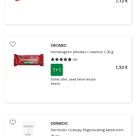
7,13 €
SIROMED
Hematogeen jõhvikas + vitamiin C 50 g
(
20
)
Keskmine hinnang 4.85
Hinnangute arv 20
1,53 €
1+1
Ostes ühe, saad teise tasuta
kaasa
DERMEDIC
Dermedic Cicatopy Regenerating kätekreem
75 ml