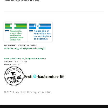
RAVIMIAMETI KONTAKTANDMED
Ravimite kaugmüüki pakkuvad apteegid
www.ravimiamet.ee
,
info@ravimiamet.ee
Nooruse 1, 50411 Tartu
Telefon 737 4140
© 2026 Euroapteek. Kõik õigused kaitstud.