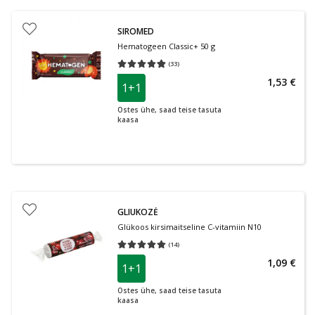
SIROMED
Hematogeen Classic+ 50 g
(
33
)
Keskmine hinnang 4.82
Hinnangute arv 33
1,53 €
1+1
Ostes ühe, saad teise tasuta
kaasa
GLIUKOZĖ
Glükoos kirsimaitseline C-vitamiin N10
(
14
)
Keskmine hinnang 5.00
Hinnangute arv 14
1,09 €
1+1
Ostes ühe, saad teise tasuta
kaasa