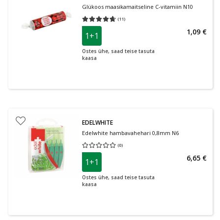
Glükoos maasikamaitseline C-vitamiin N10
(
11
)
Keskmine hinnang 4.64
Hinnangute arv 11
1,09 €
1+1
Ostes ühe, saad teise tasuta
kaasa
EDELWHITE
Edelwhite hambavahehari 0,8mm N6
(
0
)
Keskmine hinnang 0.00
Hinnangute arv 0
6,65 €
1+1
Ostes ühe, saad teise tasuta
kaasa