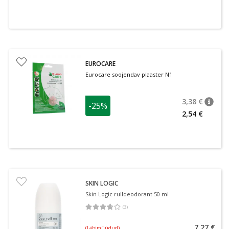
EUROCARE
Eurocare soojendav plaaster N1
3,38 €
-25%
nõuan
Tavalin
2,54 €
SKIN LOGIC
Skin Logic rulldeodorant 50 ml
(
3
)
Keskmine hinnang 3.67
Hinnangute arv 3
7,27 €
(Läbimüüdud)