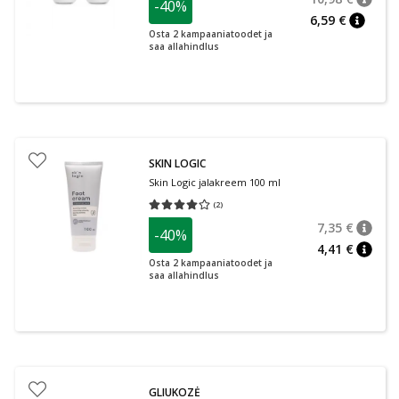
-40%
nõuan
Tavalin
6,59 €
nõuann
Osta 2 kampaaniatoodet ja
saa allahindlus
SKIN LOGIC
Skin Logic jalakreem 100 ml
(
2
)
Keskmine hinnang 4.00
Hinnangute arv 2
7,35 €
-40%
nõuan
Tavalin
4,41 €
nõuan
Osta 2 kampaaniatoodet ja
saa allahindlus
GLIUKOZĖ