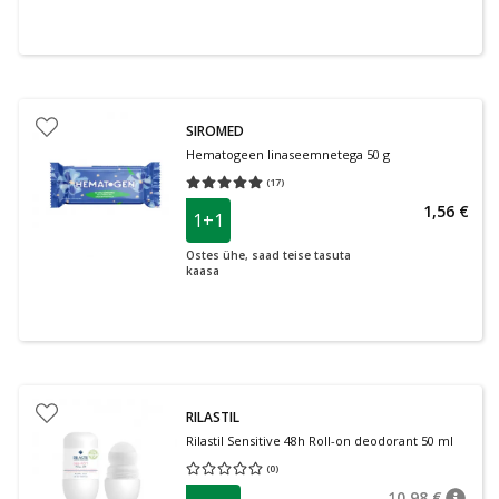
SIROMED
Hematogeen linaseemnetega 50 g
(
17
)
Keskmine hinnang 5.00
Hinnangute arv 17
1,56 €
1+1
Ostes ühe, saad teise tasuta
kaasa
RILASTIL
Rilastil Sensitive 48h Roll-on deodorant 50 ml
(
0
)
Keskmine hinnang 0.00
Hinnangute arv 0
10,98 €