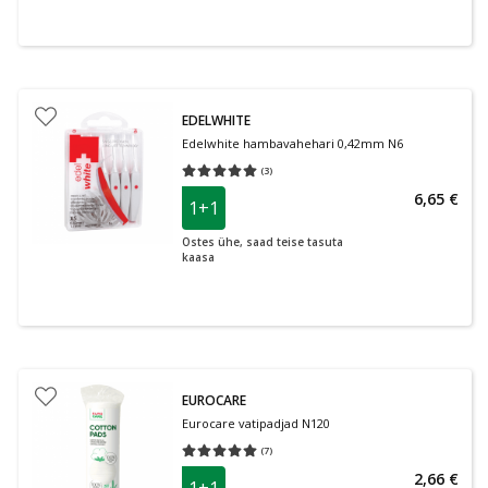
EDELWHITE
Edelwhite hambavahehari 0,42mm N6
(
3
)
Keskmine hinnang 5.00
Hinnangute arv 3
6,65 €
1+1
Ostes ühe, saad teise tasuta
kaasa
EUROCARE
Eurocare vatipadjad N120
(
7
)
Keskmine hinnang 5.00
Hinnangute arv 7
2,66 €