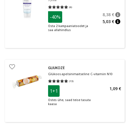
(
6
)
Keskmine hinnang 5.00
Hinnangute arv 6
8,38 €
-40%
nõuan
Tavalin
5,03 €
nõuan
Osta 2 kampaaniatoodet ja
saa allahindlus
GLIUKOZĖ
Glükoos apelsinimaitseline C-vitamiin N10
(
13
)
Keskmine hinnang 5.00
Hinnangute arv 13
1,09 €
1+1
Ostes ühe, saad teise tasuta
kaasa