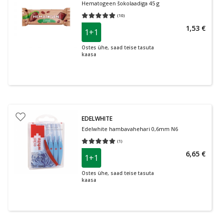
Hematogeen šokolaadiga 45 g
(
10
)
Keskmine hinnang 4.90
Hinnangute arv 10
1,53 €
1+1
Ostes ühe, saad teise tasuta
kaasa
EDELWHITE
Edelwhite hambavahehari 0,6mm N6
(
1
)
Keskmine hinnang 5.00
Hinnangute arv 1
6,65 €
1+1
Ostes ühe, saad teise tasuta
kaasa