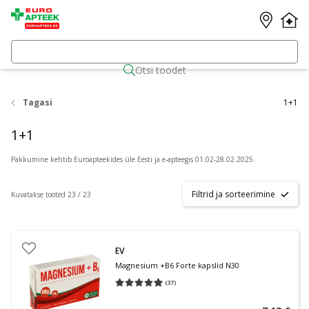
Otsi toodet
Tagasi
1+1
1+1
Pakkumine kehtib Euroapteekides üle Eesti ja e-apteegis 01.02-28.02.2025.
Filtrid ja sorteerimine
Kuvatakse tooted 23 / 23
EV
Magnesium +B6 Forte kapslid N30
(
37
)
Keskmine hinnang 4.97
Hinnangute arv 37