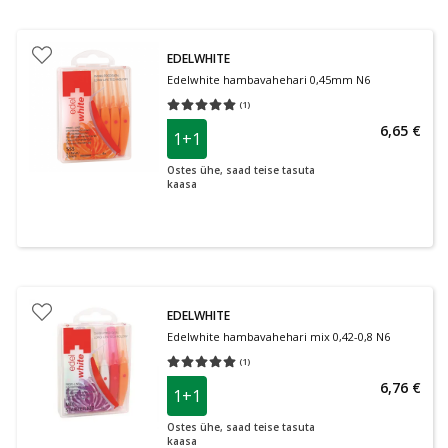
EDELWHITE
Edelwhite hambavahehari 0,45mm N6
(
1
)
Keskmine hinnang 5.00
Hinnangute arv 1
6,65 €
1+1
Ostes ühe, saad teise tasuta
kaasa
EDELWHITE
Edelwhite hambavahehari mix 0,42-0,8 N6
(
1
)
Keskmine hinnang 5.00
Hinnangute arv 1
6,76 €
1+1
Ostes ühe, saad teise tasuta
kaasa