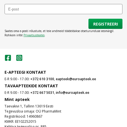
REGISTREERI
Saates oma e-posti nõustute, et teie andmeid töödeldakse otseturunduse eesmärgil.
Rohkem infot
Privaatsusteates
.
E-APTEEGI KONTAKT
E-R 9.00 - 17.00:
+372 610 3100
,
eapteek@euroapteek.ee
TAVAAPTEEKIDE KONTAKT
E-R 9.00 - 17.00:
+372 667 5031
,
info@euroapteek.ee
Mint apteek
Taevakivi 1, Tallinn 13619 Eesti
Tegevusloa omaja: OÜ PharmaMint
Registrikood: 14960867
KMKR: EE102252015
Kehtiva tegevusloa nr. 885