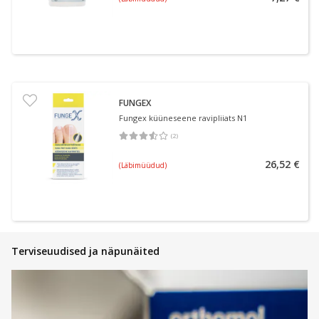
FUNGEX
Fungex küüneseene ravipliiats N1
(
2
)
Keskmine hinnang 3.50
Hinnangute arv 2
26,52 €
(Läbimüüdud)
Terviseuudised ja näpunäited