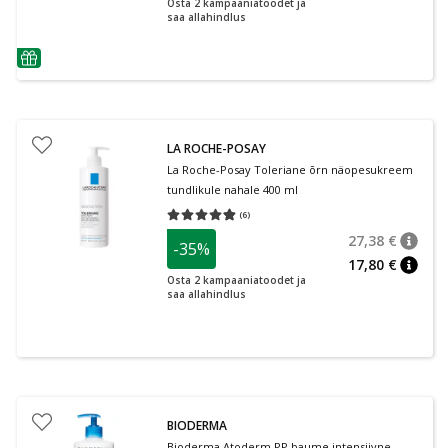
Osta 2 kampaaniatoodet ja
saa allahindlus
nõuanne
LA ROCHE-POSAY
La Roche-Posay Toleriane õrn näopesukreem
tundlikule nahale 400 ml
(
6
)
Keskmine hinnang 4.83
Hinnangute arv 6
27,38 €
-35%
nõuan
Tavalin
17,80 €
nõuan
Osta 2 kampaaniatoodet ja
saa allahindlus
BIODERMA
Bioderma Atoderm PP baume intensiivne