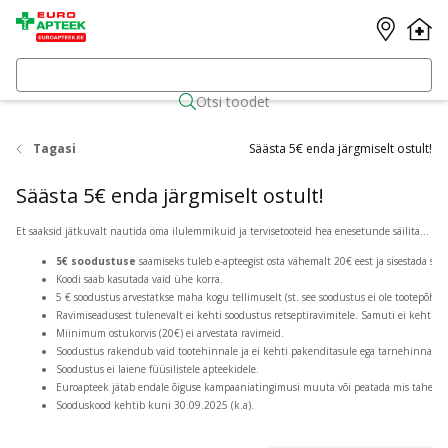
Otsi toodet
Tagasi
Säästa 5€ enda järgmiselt ostult!
Säästa 5€ enda järgmiselt ostult!
Et saaksid jätkuvalt nautida oma ilulemmikuid ja tervisetooteid hea enesetunde säilitamiseks, kingime Sulle
5€ soodustuse
saamiseks tuleb e-apteegist osta vähemalt 20€ eest ja sisestada s
Koodi saab kasutada vaid ühe korra.
5 € soodustus arvestatkse maha kogu tellimuselt (st. see soodustus ei ole tootepõhin
Ravimiseadusest tulenevalt ei kehti soodustus retseptiravimitele. Samuti ei kehti so
Miinimum ostukorvis (20€) ei arvestata ravimeid.
Soodustus rakendub vaid tootehinnale ja ei kehti pakenditasule ega tarnehinnale.
Soodustus ei laiene füüsilistele apteekidele.
Euroapteek jätab endale õiguse kampaaniatingimusi muuta või peatada mis tahes ajal
Sooduskood kehtib kuni 30.09.2025 (k.a).