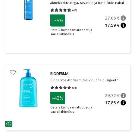
aknekalduvusega, rasusele ja tundlikule nahale
400 ml
(
45
)
Keskmine hinnang 4.93
Hinnangute arv 45
27,06 €
-35%
nõuan
Tavalin
17,59 €
nõuan
Osta 2 kampaaniatoodet ja
saa allahindlus
BIODERMA
Bioderma Atoderm Gel douche dušigeel 1 l
(
31
)
Keskmine hinnang 5.00
Hinnangute arv 31
29,72 €
-40%
nõuan
Tavalin
17,83 €
nõuan
Osta 2 kampaaniatoodet ja
saa allahindlus
nõuanne