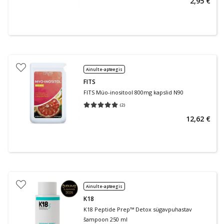
2,95 €
Ainult e-apteegis
FITS
FITS Müo-inositool 800mg kapslid N90
(
2
)
Keskmine hinnang 5.00
Hinnangute arv 2
12,62 €
Ainult e-apteegis
K18
K18 Peptide Prep™ Detox sügavpuhastav
šampoon 250 ml