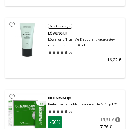
Ainult e-apteegis
LÖWENGRIP
Löwengrip Trust Me Deodorant kauakestev
roll-on deodorant 50 ml
(
8
)
Keskmine hinnang 5.00
Hinnangute arv 8
16,22 €
BIOFARMACIJA
Biofarmacija bioMagnesium Forte 500mg N20
(
6
)
Keskmine hinnang 4.83
Hinnangute arv 6
15,51 €
-50%
nõuan
Tavalin
7,76 €