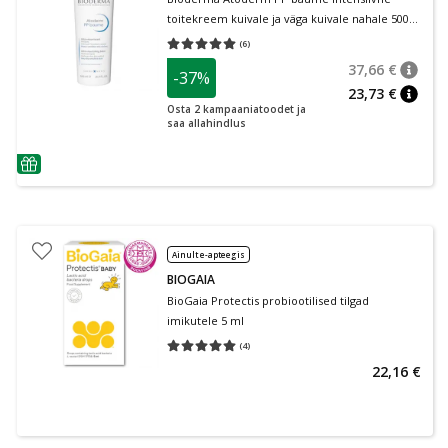
toitekreem kuivale ja väga kuivale nahale 500
ml
(
6
)
Keskmine hinnang 5.00
Hinnangute arv 6
37,66 €
-37%
nõuan
Tavalin
23,73 €
nõuan
Osta 2 kampaaniatoodet ja
saa allahindlus
nõuanne
Ainult e-apteegis
BIOGAIA
BioGaia Protectis probiootilised tilgad
imikutele 5 ml
(
4
)
Keskmine hinnang 5.00
Hinnangute arv 4
22,16 €