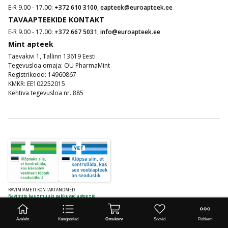
E-R 9.00 - 17.00:
+372 610 3100
,
eapteek@euroapteek.ee
TAVAAPTEEKIDE KONTAKT
E-R 9.00 - 17.00:
+372 667 5031
,
info@euroapteek.ee
Mint apteek
Taevakivi 1, Tallinn 13619 Eesti
Tegevusloa omaja: OÜ PharmaMint
Registrikood: 14960867
KMKR: EE102252015
Kehtiva tegevusloa nr. 885
RAVIMIAMETI KONTAKTANDMED
Ravimite kaugmüüki pakkuvad apteegid
www.ravimiamet.ee
,
info@ravimiamet.ee
Avaleht
Kategooriad
Ostukorv
Soovid
Rohkem
Nooruse 1, 50411 Tartu