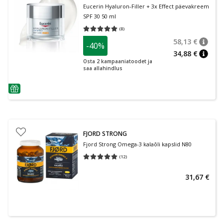
Eucerin Hyaluron-Filler + 3x Effect päevakreem
SPF 30 50 ml
(
8
)
Keskmine hinnang 5.00
Hinnangute arv 8
58,13 €
-40%
nõuan
Tavalin
34,88 €
nõuan
Osta 2 kampaaniatoodet ja
saa allahindlus
nõuanne
FJORD STRONG
Fjord Strong Omega-3 kalaõli kapslid N80
(
12
)
Keskmine hinnang 5.00
Hinnangute arv 12
31,67 €