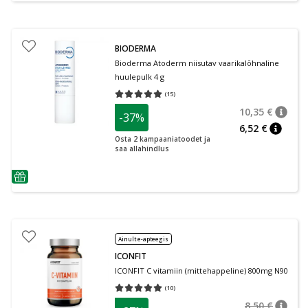
BIODERMA
Bioderma Atoderm niisutav vaarikalõhnaline
huulepulk 4 g
(
15
)
Keskmine hinnang 5.00
Hinnangute arv 15
10,35 €
-37%
nõuan
Tavalin
6,52 €
nõuann
Osta 2 kampaaniatoodet ja
saa allahindlus
nõuanne
Ainult e-apteegis
ICONFIT
ICONFIT C vitamiin (mittehappeline) 800mg N90
(
10
)
Keskmine hinnang 5.00
Hinnangute arv 10
8,50 €