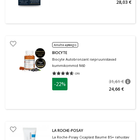
28,03 €
Ainult e-apteegis
BIOCYTE
Biocyte Autobronzant isepruunistavad
kummikommid N60
(
26
)
Keskmine hinnang 4.58
Hinnangute arv 26
31,61 €
-22%
nõuan
Tavalin
24,66 €
LA ROCHE-POSAY
La Roche-Posay Cicaplast Baume B5+ rahustav