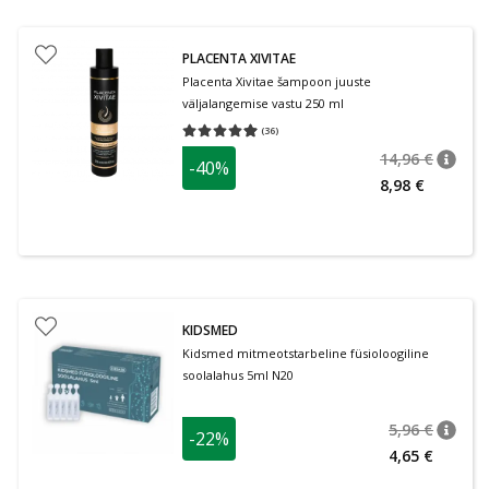
PLACENTA XIVITAE
Placenta Xivitae šampoon juuste
väljalangemise vastu 250 ml
(
36
)
Keskmine hinnang 4.94
Hinnangute arv 36
14,96 €
-40%
nõuan
Tavalin
8,98 €
KIDSMED
Kidsmed mitmeotstarbeline füsioloogiline
soolalahus 5ml N20
5,96 €
-22%
nõuan
Tavalin
4,65 €