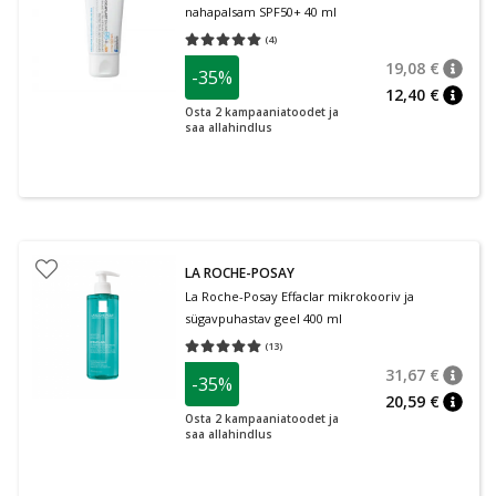
nahapalsam SPF50+ 40 ml
(
4
)
Keskmine hinnang 5.00
Hinnangute arv 4
19,08 €
-35%
nõuan
Tavalin
12,40 €
nõuan
Osta 2 kampaaniatoodet ja
saa allahindlus
LA ROCHE-POSAY
La Roche-Posay Effaclar mikrokooriv ja
sügavpuhastav geel 400 ml
(
13
)
Keskmine hinnang 5.00
Hinnangute arv 13
31,67 €
-35%
nõuan
Tavalin
20,59 €
nõuan
Osta 2 kampaaniatoodet ja
saa allahindlus