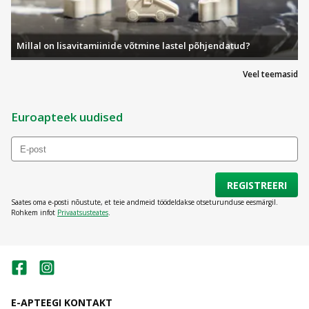
Millal on lisavitamiinide võtmine lastel põhjendatud?
Veel teemasid
Euroapteek uudised
REGISTREERI
Saates oma e-posti nõustute, et teie andmeid töödeldakse otseturunduse eesmärgil.
Rohkem infot
Privaatsusteates
.
E-APTEEGI KONTAKT