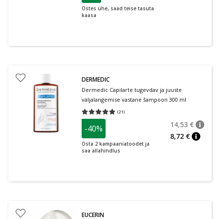
Ostes ühe, saad teise tasuta
kaasa
DERMEDIC
Dermedic Capilarte tugevdav ja juuste
väljalangemise vastane šampoon 300 ml
(
21
)
Keskmine hinnang 5.00
Hinnangute arv 21
14,53 €
-40%
nõuan
Tavalin
8,72 €
nõuann
Osta 2 kampaaniatoodet ja
saa allahindlus
EUCERIN