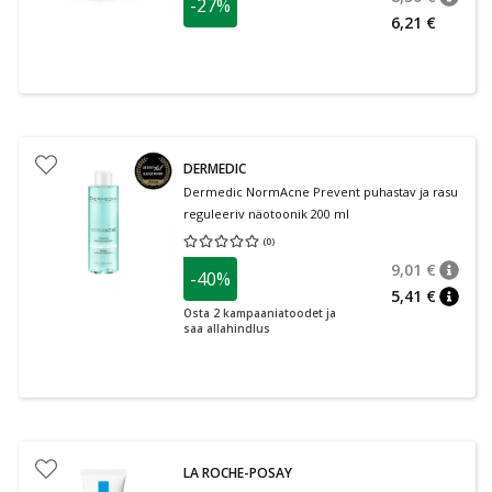
-27%
nõuan
Tavalin
6,21 €
DERMEDIC
Dermedic NormAcne Prevent puhastav ja rasu
reguleeriv näotoonik 200 ml
(
0
)
Keskmine hinnang 0.00
Hinnangute arv 0
9,01 €
-40%
nõuan
Tavalin
5,41 €
nõuan
Osta 2 kampaaniatoodet ja
saa allahindlus
LA ROCHE-POSAY