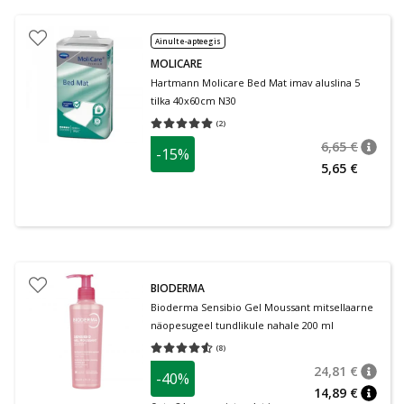
Ainult e-apteegis
MOLICARE
Hartmann Molicare Bed Mat imav aluslina 5
tilka 40x60cm N30
(
2
)
Keskmine hinnang 5.00
Hinnangute arv 2
6,65 €
-15%
nõuan
Tavalin
5,65 €
BIODERMA
Bioderma Sensibio Gel Moussant mitsellaarne
näopesugeel tundlikule nahale 200 ml
(
8
)
Keskmine hinnang 4.50
Hinnangute arv 8
24,81 €
-40%
nõuan
Tavalin
14,89 €
nõuan