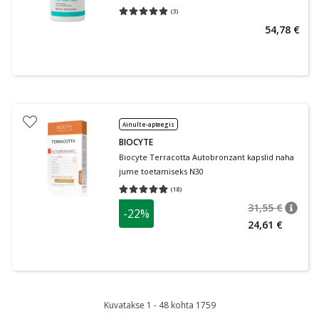
(
3
)
Keskmine hinnang 5.00
Hinnangute arv 3
54,78 €
Ainult e-apteegis
BIOCYTE
Biocyte Terracotta Autobronzant kapslid naha
jume toetamiseks N30
(
18
)
Keskmine hinnang 4.83
Hinnangute arv 18
31,55 €
-22%
nõuan
Tavalin
24,61 €
Kuvatakse 1 - 48 kohta 1759