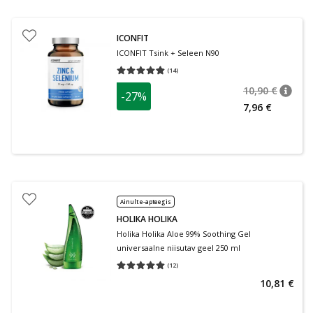
ICONFIT
ICONFIT Tsink + Seleen N90
(
14
)
Keskmine hinnang 4.79
Hinnangute arv 14
10,90 €
-27%
nõuan
Tavalin
7,96 €
Ainult e-apteegis
HOLIKA HOLIKA
Holika Holika Aloe 99% Soothing Gel
universaalne niisutav geel 250 ml
(
12
)
Keskmine hinnang 5.00
Hinnangute arv 12
10,81 €