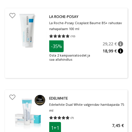
LA ROCHE-POSAY
La Roche-Posay Cicaplast Baume B5+ rahustav
nahapalsam 100 ml
(
12
)
Keskmine hinnang 5.00
Hinnangute arv 12
29,22 €
-35%
nõuan
Tavalin
18,99 €
nõuan
Osta 2 kampaaniatoodet ja
saa allahindlus
EDELWHITE
Edelwhite Dual White valgendav hambapasta 75
ml
(
7
)
Keskmine hinnang 4.71
Hinnangute arv 7
7,45 €
1+1