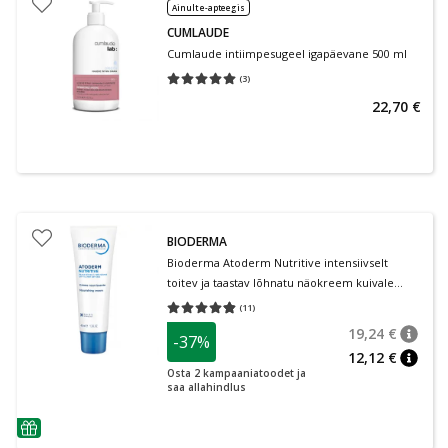
Ainult e-apteegis
CUMLAUDE
Cumlaude intiimpesugeel igapäevane 500 ml
(
3
)
Keskmine hinnang 5.00
Hinnangute arv 3
22,70 €
BIODERMA
Bioderma Atoderm Nutritive intensiivselt
toitev ja taastav lõhnatu näokreem kuivale
nahale 40 ml
(
11
)
Keskmine hinnang 4.82
Hinnangute arv 11
19,24 €
-37%
nõuan
Tavalin
12,12 €
nõuan
Osta 2 kampaaniatoodet ja
saa allahindlus
nõuanne