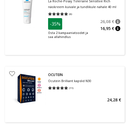
La Roche-Posay Toleriane Sensitive Rich
näokreem kuivale ja tundlikule nahale 40 ml
(
6
)
Keskmine hinnang 5.00
Hinnangute arv 6
26,08 €
-35%
nõuan
Tavalin
16,95 €
nõuan
Osta 2 kampaaniatoodet ja
saa allahindlus
OCUTEIN
Ocutein Brilliant kapslid N30
(
11
)
Keskmine hinnang 5.00
Hinnangute arv 11
24,28 €