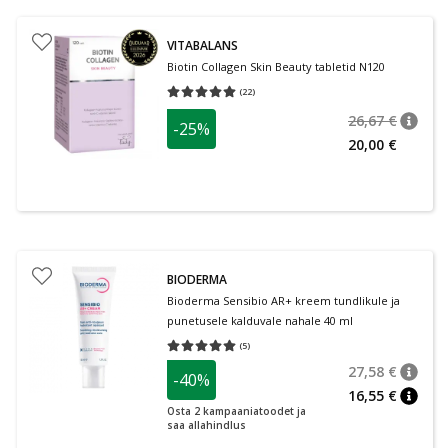
VITABALANS
Biotin Collagen Skin Beauty tabletid N120
(
22
)
Keskmine hinnang 5.00
Hinnangute arv 22
26,67 €
-25%
nõuan
Tavalin
20,00 €
BIODERMA
Bioderma Sensibio AR+ kreem tundlikule ja
punetusele kalduvale nahale 40 ml
(
5
)
Keskmine hinnang 5.00
Hinnangute arv 5
27,58 €
-40%
nõuan
Tavalin
16,55 €
nõuan
Osta 2 kampaaniatoodet ja
saa allahindlus