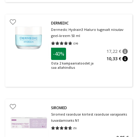
DERMEDIC
Dermedic Hydrain3 Hialuro tugevalt niisutav
geel-kreem 50 ml
(
24
)
Keskmine hinnang 5.00
Hinnangute arv 24
17,22 €
-40%
nõuan
Tavalin
10,33 €
nõuan
Osta 2 kampaaniatoodet ja
saa allahindlus
SIROMED
Siromed raseduse kiirtest raseduse varajaseks
tuvastamiseks N1
(
5
)
Keskmine hinnang 4.60
Hinnangute arv 5