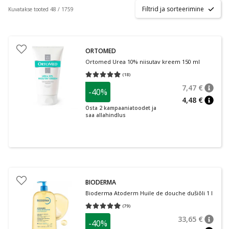
Filtrid ja sorteerimine
Kuvatakse tooted 48 / 1759
ORTOMED
Ortomed Urea 10% niisutav kreem 150 ml
(
18
)
Keskmine hinnang 4.89
Hinnangute arv 18
7,47 €
-40%
nõuan
Tavalin
4,48 €
nõuan
Osta 2 kampaaniatoodet ja
saa allahindlus
BIODERMA
Bioderma Atoderm Huile de douche dušiõli 1 l
(
79
)
Keskmine hinnang 4.95
Hinnangute arv 79
33,65 €
-40%
nõuan
Tavalin