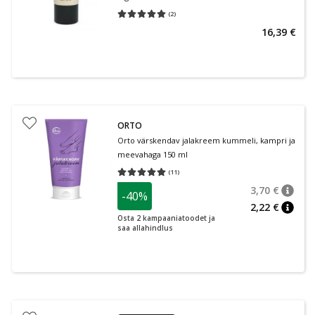
(
2
)
Keskmine hinnang 5.00
Hinnangute arv 2
16,39 €
ORTO
Orto värskendav jalakreem kummeli, kampri ja
meevahaga 150 ml
(
11
)
Keskmine hinnang 5.00
Hinnangute arv 11
3,70 €
-40%
nõuan
Tavalin
2,22 €
nõuan
Osta 2 kampaaniatoodet ja
saa allahindlus