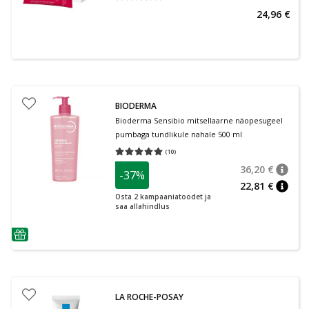
24,96 €
BIODERMA
Bioderma Sensibio mitsellaarne näopesugeel
pumbaga tundlikule nahale 500 ml
(
10
)
Keskmine hinnang 5.00
Hinnangute arv 10
36,20 €
-37%
nõuan
Tavalin
22,81 €
nõuan
Osta 2 kampaaniatoodet ja
saa allahindlus
nõuanne
LA ROCHE-POSAY