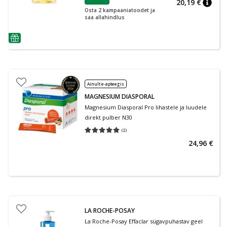
20,19 €
nõuan
Osta 2 kampaaniatoodet ja
saa allahindlus
nõuanne
Ainult e-apteegis
MAGNESIUM DIASPORAL
Magnesium Diasporal Pro lihastele ja luudele
direkt pulber N30
(
2
)
Keskmine hinnang 5.00
Hinnangute arv 2
24,96 €
LA ROCHE-POSAY
La Roche-Posay Effaclar sügavpuhastav geel