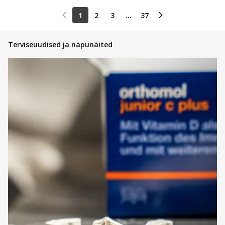
1
2
3
...
37
Terviseuudised ja näpunäited