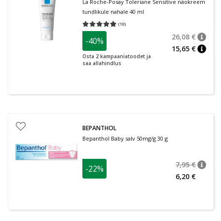
La Roche-Posay Toleriane Sensitive näokreem
tundlikule nahale 40 ml
(
10
)
Keskmine hinnang 4.90
Hinnangute arv 10
26,08 €
-40%
nõuan
Tavalin
15,65 €
nõuan
Osta 2 kampaaniatoodet ja
saa allahindlus
BEPANTHOL
Bepanthol Baby salv 50mg/g 30 g
7,95 €
-22%
nõuan
Tavalin
6,20 €