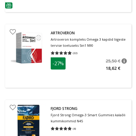
nõuanne
ARTROVERON
Artroveron kompleks Omega 3 kapslid liigeste
tervise toetuseks 5in1 N90
(
22
)
Keskmine hinnang 4.91
Hinnangute arv 22
25,50 €
-27%
nõuan
Tavalin
18,62 €
FJORD STRONG
Fjord Strong Omega-3 Smart Gummies kalaõli
kummikommid N45
(
4
)
Keskmine hinnang 4.75
Hinnangute arv 4