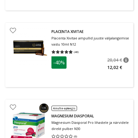
PLACENTA XIVITAE
Placenta Xivitae ampullid juuste väljalangemise
vastu 10ml N12
(
48
)
Keskmine hinnang 4.79
Hinnangute arv 48
20,04 €
-40%
nõuan
Tavalin
12,02 €
Ainult e-apteegis
MAGNESIUM DIASPORAL
Magnesium Diasporal Pro lihastele ja närvidele
direkt pulber N30
(
0
)
Keskmine hinnang 0.00
Hinnangute arv 0