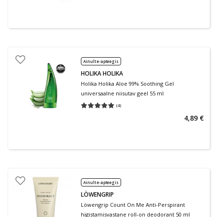
Ainult e-apteegis
HOLIKA HOLIKA
Holika Holika Aloe 99% Soothing Gel
universaalne niisutav geel 55 ml
(
4
)
Keskmine hinnang 5.00
Hinnangute arv 4
4,89 €
Ainult e-apteegis
LÖWENGRIP
Löwengrip Count On Me Anti-Perspirant
higistamisvastane roll-on deodorant 50 ml