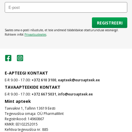
REGISTREERI
Saates oma e-posti nõustute, et teie andmeid töödeldakse otseturunduse eesmärgil.
Rohkem infot
Privaatsusteates
.
E-APTEEGI KONTAKT
E-R 9.00 - 17.00:
+372 610 3100
,
eapteek@euroapteek.ee
TAVAAPTEEKIDE KONTAKT
E-R 9.00 - 17.00:
+372 667 5031
,
info@euroapteek.ee
Mint apteek
Taevakivi 1, Tallinn 13619 Eesti
Tegevusloa omaja: OÜ PharmaMint
Registrikood: 14960867
KMKR: EE102252015
Kehtiva tegevusloa nr. 885