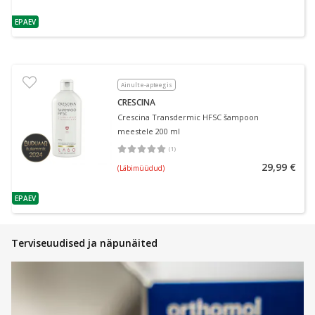
EPAEV
nõuanne
Ainult e-apteegis
CRESCINA
Crescina Transdermic HFSC šampoon
meestele 200 ml
(
1
)
Keskmine hinnang 5.00
Hinnangute arv 1
29,99 €
(Läbimüüdud)
EPAEV
nõuanne
Terviseuudised ja näpunäited