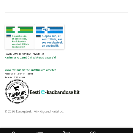
RAVIMIAMETI KONTAKTANDMED
Ravimite kaugmüüki pakkuvad apteegid
www.ravimiamet.ee
,
info@ravimiamet.ee
Nooruse 1, 50411 Tartu
Telefon 737 4140
© 2026 Euroapteek. Kõik õigused kaitstud.