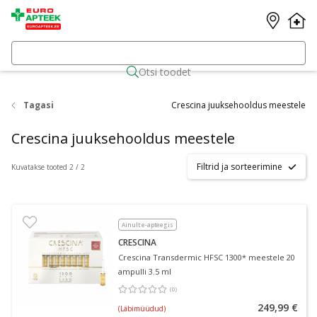
Otsi toodet
Tagasi
Crescina juuksehooldus meestele
Crescina juuksehooldus meestele
Filtrid ja sorteerimine
Kuvatakse tooted 2 / 2
Ainult e-apteegis
CRESCINA
Crescina Transdermic HFSC 1300* meestele 20
ampulli 3.5 ml
(
0
)
Keskmine hinnang 0.00
Hinnangute arv 0
249,99 €
(Läbimüüdud)