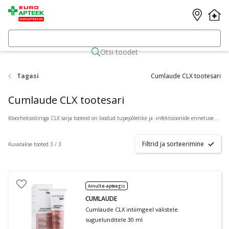
Otsi toodet
Tagasi
Cumlaude CLX tootesari
Cumlaude CLX tootesari
Kloorheksidiiniga CLX sarja tooteid on loodud tupepõletike ja -infektsioonide ennetuseks ja ravi toetamiseks ning intiimpiirkonna ebamugavustunde korral kasutamiseks. Sarja kõik kolm toodet sobivad kasutamiseks ka rasedatele.
Filtrid ja sorteerimine
Kuvatakse tooted 3 / 3
Ainult e-apteegis
CUMLAUDE
Cumlaude CLX intiimgeel välistele
suguelunditele 30 ml