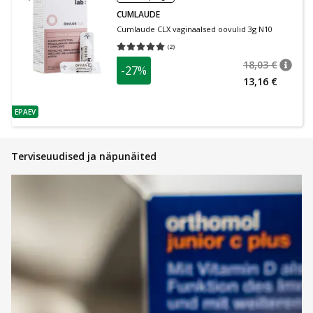
CUMLAUDE
Cumlaude CLX vaginaalsed oovulid 3g N10
(
2
)
Keskmine hinnang 5.00
Hinnangute arv 2
18,03 €
-27%
nõuan
Tavalin
13,16 €
EPAEV
nõuanne
Terviseuudised ja näpunäited