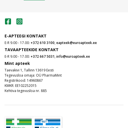
E-APTEEGI KONTAKT
E-R 9.00 - 17.00:
+372 610 3100
,
eapteek@euroapteek.ee
TAVAAPTEEKIDE KONTAKT
E-R 9.00 - 17.00:
+372 667 5031
,
info@euroapteek.ee
Mint apteek
Taevakivi 1, Tallinn 13619 Eesti
Tegevusloa omaja: OÜ PharmaMint
Registrikood: 14960867
KMKR: EE102252015
Kehtiva tegevusloa nr. 885