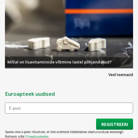
Millal on lisavitamiinide võtmine lastel põhjendatud?
Veel teemasid
Euroapteek uudised
REGISTREERI
Saates oma e-posti nõustute, et teie andmeid töödeldakse otseturunduse eesmärgil.
Rohkem infot
Privaatsusteates
.