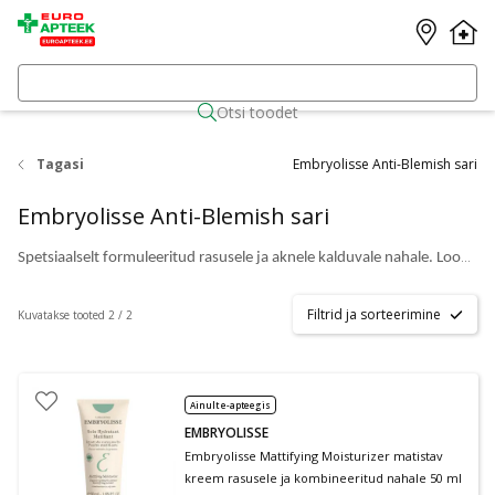
Otsi toodet
Tagasi
Embryolisse Anti-Blemish sari
Embryolisse Anti-Blemish sari
Spetsiaalselt formuleeritud rasusele ja aknele kalduvale nahale. Loodud võitlema vistrikega, puhastama poore ja parandama rasuse ja aknele kalduva naha üldist tervist.
Filtrid ja sorteerimine
Kuvatakse tooted 2 / 2
Ainult e-apteegis
EMBRYOLISSE
Embryolisse Mattifying Moisturizer matistav
kreem rasusele ja kombineeritud nahale 50 ml