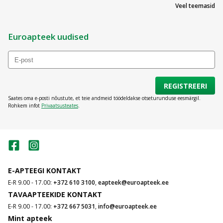
Veel teemasid
Euroapteek uudised
REGISTREERI
Saates oma e-posti nõustute, et teie andmeid töödeldakse otseturunduse eesmärgil.
Rohkem infot
Privaatsusteates
.
E-APTEEGI KONTAKT
E-R 9.00 - 17.00:
+372 610 3100
,
eapteek@euroapteek.ee
TAVAAPTEEKIDE KONTAKT
E-R 9.00 - 17.00:
+372 667 5031
,
info@euroapteek.ee
Mint apteek