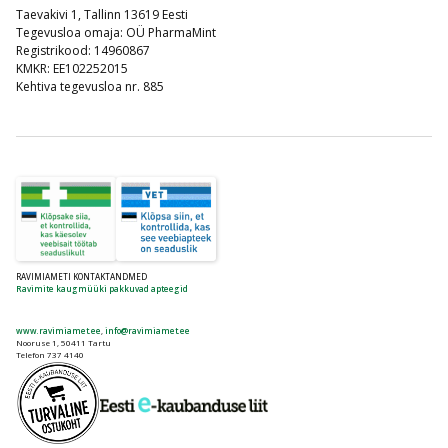
Taevakivi 1, Tallinn 13619 Eesti
Tegevusloa omaja: OÜ PharmaMint
Registrikood: 14960867
KMKR: EE102252015
Kehtiva tegevusloa nr. 885
RAVIMIAMETI KONTAKTANDMED
Ravimite kaugmüüki pakkuvad apteegid
www.ravimiamet.ee
,
info@ravimiamet.ee
Nooruse 1, 50411 Tartu
Telefon 737 4140