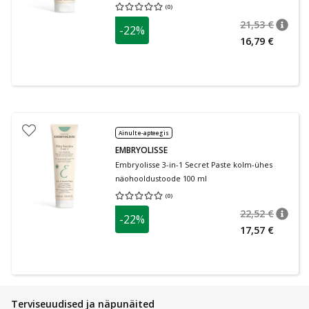
(
0
)
Keskmine hinnang 0.00
Hinnangute arv 0
21,53 €
-22%
nõuan
Tavalin
16,79 €
Ainult e-apteegis
EMBRYOLISSE
Embryolisse 3-in-1 Secret Paste kolm-ühes
näohooldustoode 100 ml
(
0
)
Keskmine hinnang 0.00
Hinnangute arv 0
22,52 €
-22%
nõuan
Tavalin
17,57 €
Terviseuudised ja näpunäited