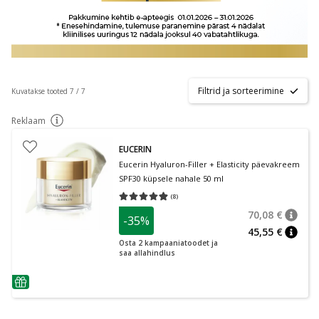
Filtrid ja sorteerimine
Kuvatakse tooted 7 / 7
Reklaam
nõuanne
EUCERIN
Eucerin Hyaluron-Filler + Elasticity päevakreem
SPF30 küpsele nahale 50 ml
(
8
)
Keskmine hinnang 4.88
Hinnangute arv 8
70,08 €
-35%
nõuan
Tavalin
45,55 €
nõuan
Osta 2 kampaaniatoodet ja
saa allahindlus
nõuanne