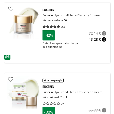
EUCERIN
Eucerin Hyaluron-Filler + Elasticity öökreem
küpsele nahale 50 ml
(
10
)
Keskmine hinnang 5.00
Hinnangute arv 10
72,14 €
-40%
nõuan
Tavalin
43,28 €
nõuan
Osta 2 kampaaniatoodet ja
saa allahindlus
nõuanne
Ainult e-apteegis
EUCERIN
Eucerin Hyaluron-Filler + Elasticity öökreem,
täitepakend 50 ml
(
0
)
Keskmine hinnang 0.00
Hinnangute arv 0
55,77 €
-30%
nõuan
Tavalin