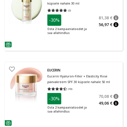
küpsele nahale 30 ml
(
2
)
Keskmine hinnang 5.00
Hinnangute arv 2
81,38 €
-30%
nõuan
Tavalin
56,97 €
nõuan
Osta 2 kampaaniatoodet ja
saa allahindlus
nõuanne
EUCERIN
Eucerin Hyaluron-Filler + Elasticity Rose
päevakreem SPF 30 küpsele nahale 50 ml
(
10
)
Keskmine hinnang 4.40
Hinnangute arv 10
70,08 €
-30%
nõuan
Tavalin
49,06 €
nõuan
Osta 2 kampaaniatoodet ja
saa allahindlus
nõuanne