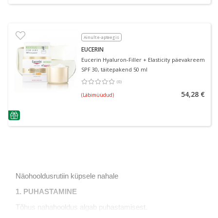
Ainult e-apteegis
EUCERIN
Eucerin Hyaluron-Filler + Elasticity päevakreem
SPF 30, täitepakend 50 ml
(
0
)
Keskmine hinnang 0.00
Hinnangute arv 0
54,28 €
(Läbimüüdud)
nõuanne
N
äohooldusrutiin küpsele nahale
1. PUHASTAMINE
Tõhus nahahooldus algab puhastamisest.