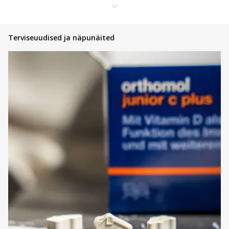
Eucerin DermatoCLEAN [HYALURON] mitsellaarvesi 3:1:
• Igapäevane kasutamine, puhastab ilma nahka
kuivatamata;
Terviseuudised ja näpunäited
• Õrn, põhjalik ja tõhus;
• Eemaldab meigi.
Eucerin DermatoClean Hyaluron kolm-ühes mitsellaarvesi
tundlikule nahale 400 ml
2.
ERIHOOLDUS
Vananemisvastane seerum küpsele nahale.
Eucerin Hyaluron-Filler + Elasticity 3D seerum:
• Kerge ja niisutav;
• Aitab vähendada vanusest tingitud laikude nähtavust;
• Sobib kõikidele nahatüüpidele.
Eucerin Hyaluron-Filler + Elasticity 3D seerum küpsele nahale 30 ml
3. PÄEVANE HOOLDUS