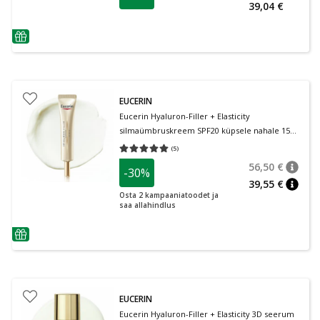
39,04 €
nõuanne
EUCERIN
Eucerin Hyaluron-Filler + Elasticity
silmaümbruskreem SPF20 küpsele nahale 15
ml
(
5
)
Keskmine hinnang 5.00
Hinnangute arv 5
56,50 €
-30%
nõuan
Tavalin
39,55 €
nõuan
Osta 2 kampaaniatoodet ja
saa allahindlus
nõuanne
EUCERIN
Eucerin Hyaluron-Filler + Elasticity 3D seerum