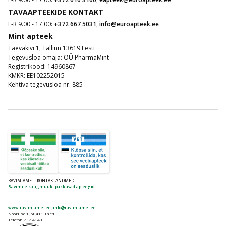
TAVAAPTEEKIDE KONTAKT
Eucerin Hyaluron-Filler + Elasticity silmaümbruskreem:
E-R 9.00 - 17.00:
+372 667 5031
,
info@euroapteek.ee
• Tumedad ringid silmade all tunduvad heledamad;
Mint apteek
• SPF 20;
Taevakivi 1, Tallinn 13619 Eesti
Tegevusloa omaja: OÜ PharmaMint
• Niisutab nahka, parandab elastsust.
Registrikood: 14960867
KMKR: EE102252015
Eucerin Hyaluron-Filler + Elasticity silmaümbruskreem SPF20
Kehtiva tegevusloa nr. 885
küpsele nahale 15 ml
RAVIMIAMETI KONTAKTANDMED
Ravimite kaugmüüki pakkuvad apteegid
www.ravimiamet.ee
,
info@ravimiamet.ee
Nooruse 1, 50411 Tartu
Telefon 737 4140