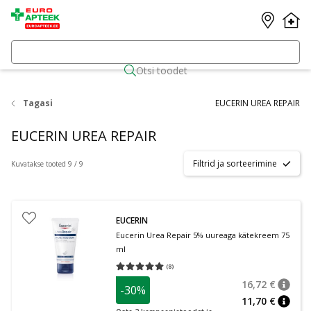
Otsi toodet
Tagasi
EUCERIN UREA REPAIR
EUCERIN UREA REPAIR
Filtrid ja sorteerimine
Kuvatakse tooted 9 / 9
EUCERIN
Eucerin Urea Repair 5% uureaga kätekreem 75
ml
(
8
)
Keskmine hinnang 5.00
Hinnangute arv 8
16,72 €
-30%
nõuan
Tavalin
11,70 €
nõuan