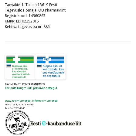
Taevakivi 1, Tallinn 13619 Eesti
Tegevusloa omaja: OÜ PharmaMint
Registrikood: 14960867
KMKR: EE102252015
Kehtiva tegevusloa nr. 885
RAVIMIAMETI KONTAKTANDMED
Ravimite kaugmüüki pakkuvad apteegid
www.ravimiamet.ee
,
info@ravimiamet.ee
Nooruse 1, 50411 Tartu
Telefon 737 4140