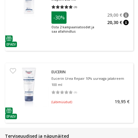
(
3
)
Keskmine hinnang 5.00
Hinnangute arv 3
29,00 €
-30%
nõuan
Tavalin
20,30 €
nõuan
Osta 2 kampaaniatoodet ja
saa allahindlus
nõuanne
EPAEV
nõuanne
EUCERIN
Eucerin Urea Repair 10% uureaga jalakreem
100 ml
(
9
)
Keskmine hinnang 5.00
Hinnangute arv 9
19,95 €
(Läbimüüdud)
nõuanne
EPAEV
nõuanne
Terviseuudised ja näpunäited