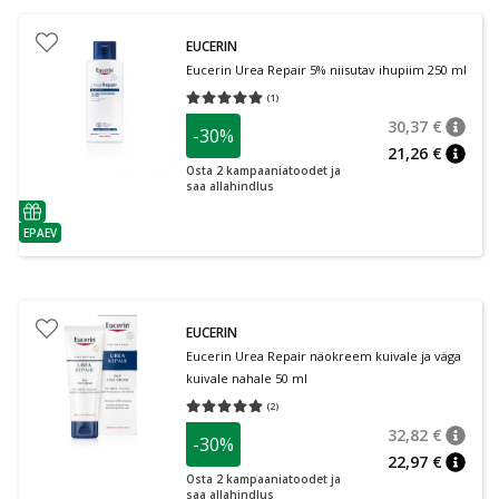
EUCERIN
Eucerin Urea Repair 5% niisutav ihupiim 250 ml
(
1
)
Keskmine hinnang 5.00
Hinnangute arv 1
30,37 €
-30%
nõuan
Tavalin
21,26 €
nõuan
Osta 2 kampaaniatoodet ja
saa allahindlus
nõuanne
EPAEV
nõuanne
EUCERIN
Eucerin Urea Repair näokreem kuivale ja väga
kuivale nahale 50 ml
(
2
)
Keskmine hinnang 5.00
Hinnangute arv 2
32,82 €
-30%
nõuan
Tavalin
22,97 €
nõuan
Osta 2 kampaaniatoodet ja
saa allahindlus