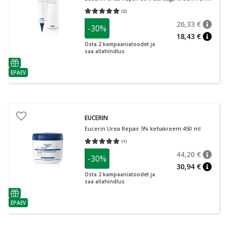
(
2
)
Keskmine hinnang 5.00
Hinnangute arv 2
26,33 €
-30%
nõuan
Tavalin
18,43 €
nõuan
Osta 2 kampaaniatoodet ja
saa allahindlus
nõuanne
EPAEV
nõuanne
EUCERIN
Eucerin Urea Repair 5% kehakreem 450 ml
(
1
)
Keskmine hinnang 5.00
Hinnangute arv 1
44,20 €
-30%
nõuan
Tavalin
30,94 €
nõuan
Osta 2 kampaaniatoodet ja
saa allahindlus
nõuanne
EPAEV
nõuanne