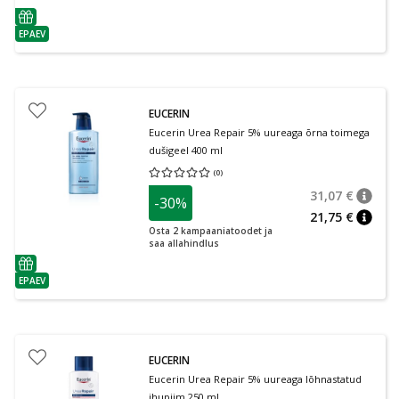
nõuanne
EPAEV
nõuanne
EUCERIN
Eucerin Urea Repair 5% uureaga õrna toimega
dušigeel 400 ml
(
0
)
Keskmine hinnang 0.00
Hinnangute arv 0
31,07 €
-30%
nõuan
Tavalin
21,75 €
nõuan
Osta 2 kampaaniatoodet ja
saa allahindlus
nõuanne
EPAEV
nõuanne
EUCERIN
Eucerin Urea Repair 5% uureaga lõhnastatud
ihupiim 250 ml