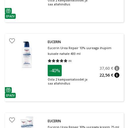
Osta 2 kampaaniatoodet ja
saa allahindlus
nõuanne
EPAEV
nõuanne
EUCERIN
Eucerin Urea Repair 10% uureaga ihupiim
kuivale nahale 400 ml
(
6
)
Keskmine hinnang 5.00
Hinnangute arv 6
37,60 €
-40%
nõuan
Tavalin
22,56 €
nõuan
Osta 2 kampaaniatoodet ja
saa allahindlus
nõuanne
EPAEV
nõuanne
EUCERIN
Eucerin Urea Repair 30% uureaga kreem 75 ml