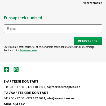
Veel teemasid
Euroapteek uudised
REGISTREERI
Saates oma e-posti nõustute, et teie andmeid töödeldakse otseturunduse eesmärgil.
Rohkem infot
Privaatsusteates
.
E-APTEEGI KONTAKT
E-R 9.00 - 17.00:
+372 610 3100
,
eapteek@euroapteek.ee
TAVAAPTEEKIDE KONTAKT
E-R 9.00 - 17.00:
+372 667 5031
,
info@euroapteek.ee
Mint apteek