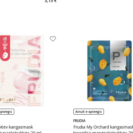
3,15 €
apteegis
Ainult e-apteegis
FRUDIA
oitev kangasmask
Frudia My Orchard kangasmas
unaekstraktiga 20 ml
troopilise mangoekstraktiga 20