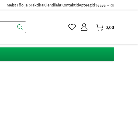
Meist
Töö ja praktika
Kliendileht
Kontaktid
Apteegid
RU
Teave
0,00