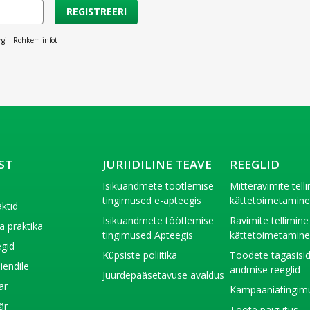
REGISTREERI
rgil. Rohkem infot
ST
JURIIDILINE TEAVE
REEGLID
t
Isikuandmete töötlemise
Mitteravimite tell
tingimused e-apteegis
kättetoimetamin
ktid
Isikuandmete töötlemise
Ravimite tellimine
a praktika
tingimused Apteegis
kättetoimetamin
gid
Küpsiste poliitika
Toodete tagasisi
liendile
andmise reeglid
Juurdepääsetavuse avaldus
ar
Kampaaniatingim
är
Toote paigutus