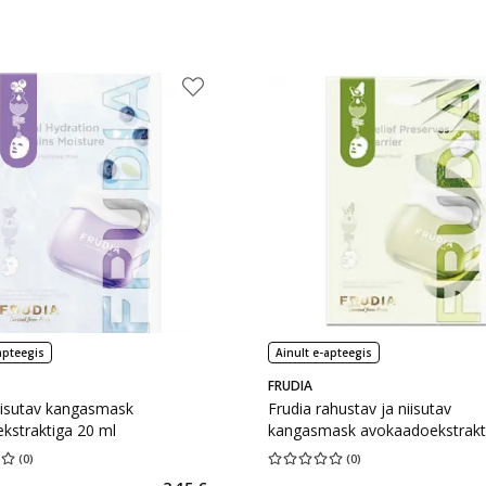
apteegis
Ainult e-apteegis
FRUDIA
iisutav kangasmask
Frudia rahustav ja niisutav
kstraktiga 20 ml
kangasmask avokaadoekstrakt
ml
(
0
)
(
0
)
hinnang 0.00
Hinnangute arv 0
Keskmine hinnang 0.00
Hinnangute a