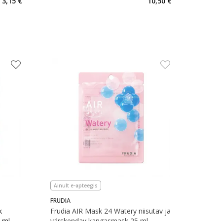
3,15 €
10,50 €
Ainult e-apteegis
FRUDIA
k
Frudia AIR Mask 24 Watery niisutav ja
 ml
värskendav kangasmask 25 ml