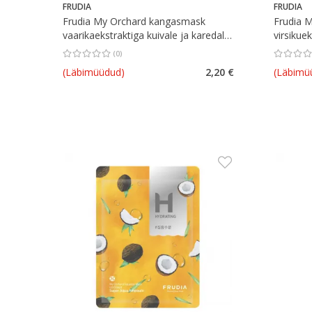
FRUDIA
FRUDIA
Frudia My Orchard kangasmask
Frudia 
vaarikaekstraktiga kuivale ja karedale
virsikue
nahale 20 ml
(
0
)
Keskmine hinnang 0.00
Hinnangute arv 0
Keskmine 
(Läbimüüdud)
2,20 €
(Läbimü