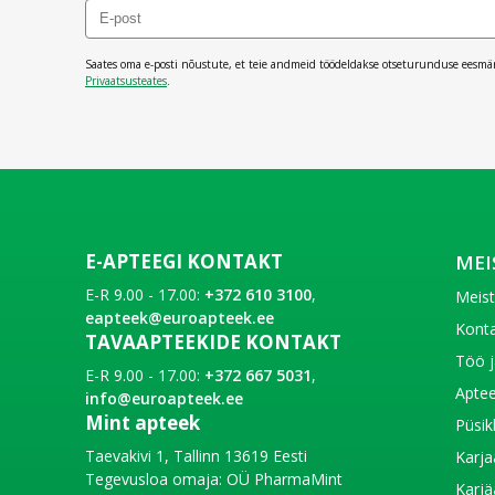
Saates oma e-posti nõustute, et teie andmeid töödeldakse otseturunduse eesmä
Privaatsusteates
.
E-APTEEGI KONTAKT
MEI
E-R 9.00 - 17.00:
+372 610 3100
,
Meis
eapteek@euroapteek.ee
Konta
TAVAAPTEEKIDE KONTAKT
Töö j
E-R 9.00 - 17.00:
+372 667 5031
,
Aptee
info@euroapteek.ee
Mint apteek
Püsik
Taevakivi 1, Tallinn 13619 Eesti
Karja
Tegevusloa omaja: OÜ PharmaMint
Karjä