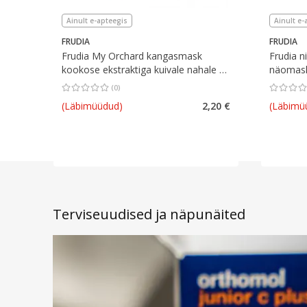
Ainult e-apteegis
Ainult e-
FRUDIA
FRUDIA
Frudia My Orchard kangasmask
Frudia n
kookose ekstraktiga kuivale nahale 20
näomask
ml
5 ml
(
0
)
Keskmine hinnang 0.00
Hinnangute arv 0
Keskmine 
(Läbimüüdud)
2,20 €
(Läbimü
Terviseuudised ja näpunäited