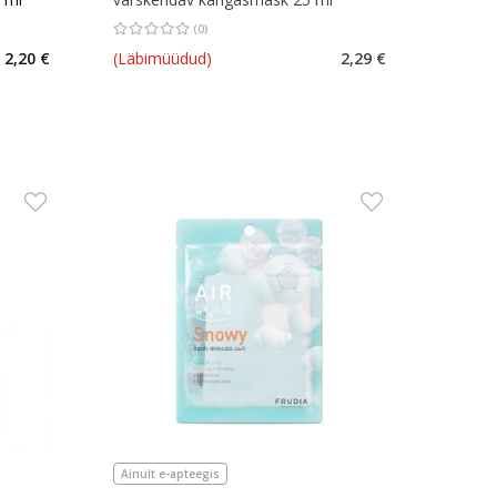
(
0
)
rv 0
Keskmine hinnang 0.00
Hinnangute arv 0
2,20 €
(Läbimüüdud)
2,29 €
Ainult e-apteegis