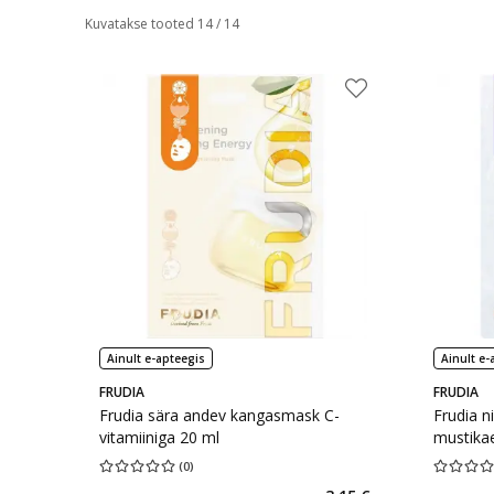
Kuvatakse tooted 14 / 14
Ainult e-apteegis
Ainult e-
FRUDIA
FRUDIA
Frudia sära andev kangasmask C-
Frudia n
vitamiiniga 20 ml
mustikae
(
0
)
Keskmine hinnang 0.00
Hinnangute arv 0
Keskmine 