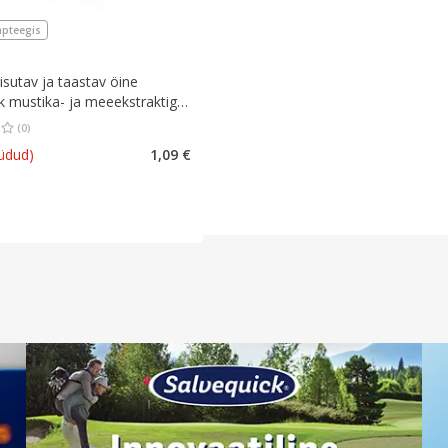
apteegis
iisutav ja taastav öine
 mustika- ja meeekstraktiga
(
0
)
hinnang 0.00
Hinnangute arv 0
üdud)
1,09 €