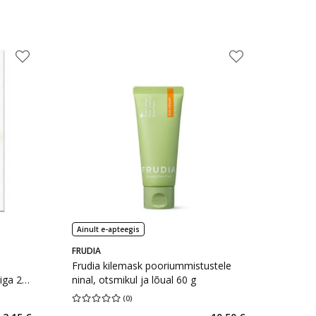
Ainult e-apteegis
FRUDIA
Frudia kilemask pooriummistustele
iga 20
ninal, otsmikul ja lõual 60 g
(
0
)
rv 0
Keskmine hinnang 0.00
Hinnangute arv 0