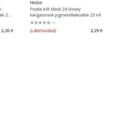
FRUDIA
k
Frudia AIR Mask 24 Snowy
ale 20
kangasmask pigmendilaikudele 25 ml
(
1
)
rv 0
Keskmine hinnang 5.00
Hinnangute arv 1
2,20 €
(Läbimüüdud)
2,29 €