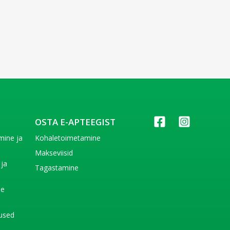
OSTA E-APTEEGIST
imine ja
Kohaletoimetamine
e
Makseviisid
 ja
Tagastamine
e
de
used