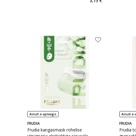
3,15 €
Ainult e-apteegis
Ainult e-
FRUDIA
FRUDIA
Frudia kangasmask rohelise
Frudia t
viinamarja ekstraktiga rasusele
granaatõ