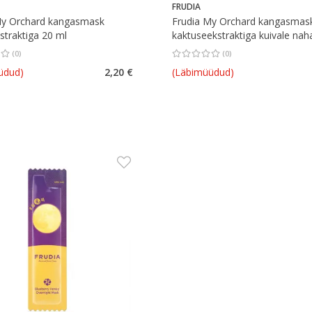
FRUDIA
My Orchard kangasmask
Frudia My Orchard kangasmas
kstraktiga 20 ml
kaktuseekstraktiga kuivale nah
ml
(
0
)
(
0
)
hinnang 0.00
Hinnangute arv 0
Keskmine hinnang 0.00
Hinnangute a
üdud)
2,20 €
(Läbimüüdud)