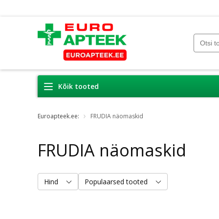
Kõik tooted
Euroapteek.ee:
FRUDIA näomaskid
FRUDIA näomaskid
Hind
Populaarsed tooted