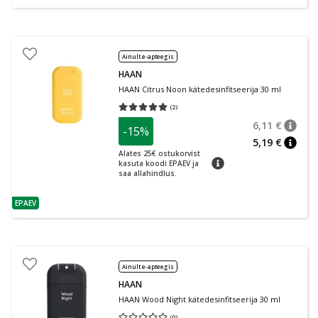
Ainult e-apteegis
HAAN
HAAN Citrus Noon kätedesinfitseerija 30 ml
(
2
)
Keskmine hinnang 5.00
Hinnangute arv 2
6,11 €
-15%
nõuan
Tavalin
5,19 €
nõuan
Alates 25€ ostukorvist
nõuanne
kasuta koodi EPAEV ja
saa allahindlus.
EPAEV
nõuanne
Ainult e-apteegis
HAAN
HAAN Wood Night kätedesinfitseerija 30 ml
(
0
)