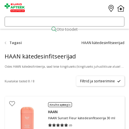
Otsi toodet
Tagasi
HAAN kätedesinfitseerijad
HAAN kätedesinfitseerijad
Ostes HAAN kätedesifinteerija, saad teise kingituseks (kingituseks juhuslikkuse alusel Tales of Lotus või Bright Rose).
Filtrid ja sorteerimine
Kuvatakse tooted 8 / 8
Ainult e-apteegis
HAAN
HAAN Sunset Fleur kätedesinfitseerija 30 ml
(
2
)
Keskmine hinnang 5.00
Hinnangute arv 2