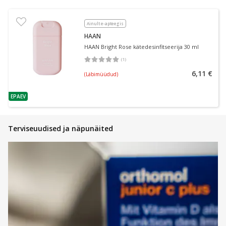
Ainult e-apteegis
HAAN
HAAN Bright Rose kätedesinfitseerija 30 ml
(
1
)
Keskmine hinnang 5.00
Hinnangute arv 1
6,11 €
(Läbimüüdud)
EPAEV
nõuanne
Terviseuudised ja näpunäited