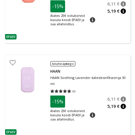
6,11 €
-15%
nõuan
Tavalin
5,19 €
nõuan
Alates 25€ ostukorvist
nõuanne
kasuta koodi EPAEV ja
saa allahindlus.
EPAEV
nõuanne
Ainult e-apteegis
HAAN
HAAN Soothing Lavender kätedesinfitseerija 30
ml
(
2
)
Keskmine hinnang 5.00
Hinnangute arv 2
6,11 €
-15%
nõuan
Tavalin
5,19 €
nõuan
Alates 25€ ostukorvist
nõuanne
kasuta koodi EPAEV ja
saa allahindlus.
EPAEV
nõuanne