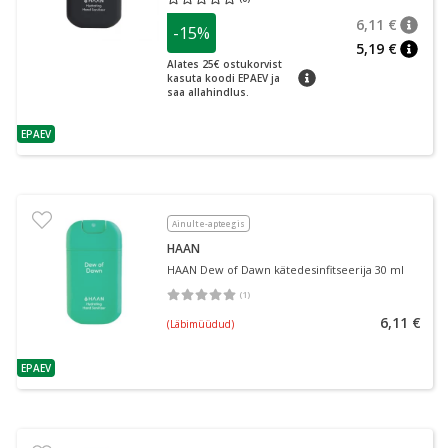
Keskmine hinnang 0.00
Hinnangute arv 0
6,11 €
-15%
nõuan
Tavalin
5,19 €
nõuan
Alates 25€ ostukorvist
nõuanne
kasuta koodi EPAEV ja
saa allahindlus.
EPAEV
nõuanne
Ainult e-apteegis
HAAN
HAAN Dew of Dawn kätedesinfitseerija 30 ml
(
1
)
Keskmine hinnang 5.00
Hinnangute arv 1
6,11 €
(Läbimüüdud)
EPAEV
nõuanne