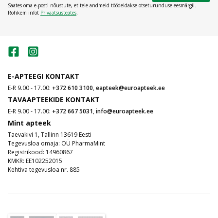
Saates oma e-posti nõustute, et teie andmeid töödeldakse otseturunduse eesmärgil.
Rohkem infot
Privaatsusteates
.
E-APTEEGI KONTAKT
E-R 9.00 - 17.00:
+372 610 3100
,
eapteek@euroapteek.ee
TAVAAPTEEKIDE KONTAKT
E-R 9.00 - 17.00:
+372 667 5031
,
info@euroapteek.ee
Mint apteek
Taevakivi 1, Tallinn 13619 Eesti
Tegevusloa omaja: OÜ PharmaMint
Registrikood: 14960867
KMKR: EE102252015
Kehtiva tegevusloa nr. 885