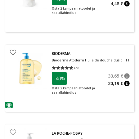
4,48 €
nõuan
Osta 2 kampaaniatoodet ja
saa allahindlus
BIODERMA
Bioderma Atoderm Huile de douche dušiõli 1 l
(
79
)
Keskmine hinnang 4.95
Hinnangute arv 79
33,65 €
-40%
nõuan
Tavalin
20,19 €
nõuan
Osta 2 kampaaniatoodet ja
saa allahindlus
nõuanne
LA ROCHE-POSAY