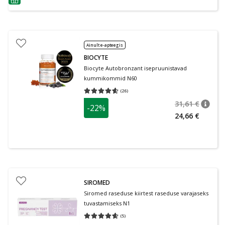
nõuanne
Ainult e-apteegis
BIOCYTE
Biocyte Autobronzant isepruunistavad
kummikommid N60
(
26
)
Keskmine hinnang 4.58
Hinnangute arv 26
31,61 €
-22%
nõuan
Tavalin
24,66 €
SIROMED
Siromed raseduse kiirtest raseduse varajaseks
tuvastamiseks N1
(
5
)
Keskmine hinnang 4.60
Hinnangute arv 5