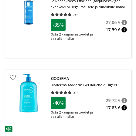
La Roche-Posay Effaclar sügavpuhastav geel
aknekalduvusega, rasusele ja tundlikule nahale
400 ml
(
45
)
Keskmine hinnang 4.93
Hinnangute arv 45
27,06 €
-35%
nõuan
Tavalin
17,59 €
nõuan
Osta 2 kampaaniatoodet ja
saa allahindlus
BIODERMA
Bioderma Atoderm Gel douche dušigeel 1 l
(
31
)
Keskmine hinnang 5.00
Hinnangute arv 31
29,72 €
-40%
nõuan
Tavalin
17,83 €
nõuan
Osta 2 kampaaniatoodet ja
saa allahindlus
nõuanne