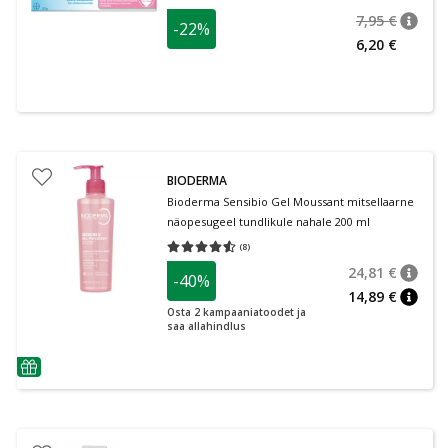
7,95 €
-22%
nõuan
Tavalin
6,20 €
BIODERMA
Bioderma Sensibio Gel Moussant mitsellaarne
näopesugeel tundlikule nahale 200 ml
(
8
)
Keskmine hinnang 4.50
Hinnangute arv 8
24,81 €
-40%
nõuan
Tavalin
14,89 €
nõuan
Osta 2 kampaaniatoodet ja
saa allahindlus
nõuanne