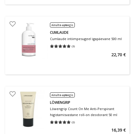
Ainult e-apteegis
CUMLAUDE
Cumlaude intiimpesugeel igapäevane 500 ml
(
3
)
Keskmine hinnang 5.00
Hinnangute arv 3
22,70 €
Ainult e-apteegis
LÖWENGRIP
Löwengrip Count On Me Anti-Perspirant
higistamisvastane roll-on deodorant 50 ml
(
2
)
Keskmine hinnang 5.00
Hinnangute arv 2
16,39 €