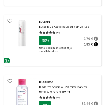
EUCERIN
Eucerin Lip Active huulepulk SPF20 4.8 g
(
17
)
Keskmine hinnang 4.94
Hinnangute arv 17
9,79 €
-30%
nõuan
Tavalin
6,85 €
nõuan
Osta 2 kampaaniatoodet ja
saa allahindlus
nõuanne
BIODERMA
Bioderma Sensibio H2O mitsellaarvesi
tundlikule nahale 850 ml
(
23
)
Keskmine hinnang 5.00
Hinnangute arv 23
35,44 €