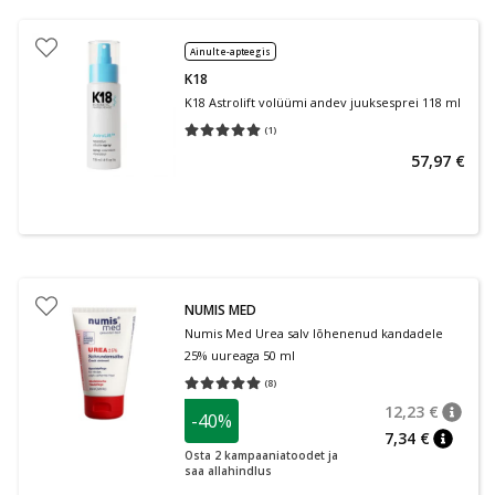
Ainult e-apteegis
K18
K18 Astrolift volüümi andev juuksesprei 118 ml
(
1
)
Keskmine hinnang 5.00
Hinnangute arv 1
57,97 €
NUMIS MED
Numis Med Urea salv lõhenenud kandadele
25% uureaga 50 ml
(
8
)
Keskmine hinnang 5.00
Hinnangute arv 8
12,23 €
-40%
nõuan
Tavalin
7,34 €
nõuann
Osta 2 kampaaniatoodet ja
saa allahindlus