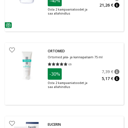
-40%
nõuan
Tavalin
21,26 €
nõuan
Osta 2 kampaaniatoodet ja
saa allahindlus
nõuanne
ORTOMED
Ortomed jala- ja kannapalsam 75 ml
(
2
)
Keskmine hinnang 5.00
Hinnangute arv 2
7,39 €
-30%
nõuan
Tavalin
5,17 €
nõuan
Osta 2 kampaaniatoodet ja
saa allahindlus
EUCERIN