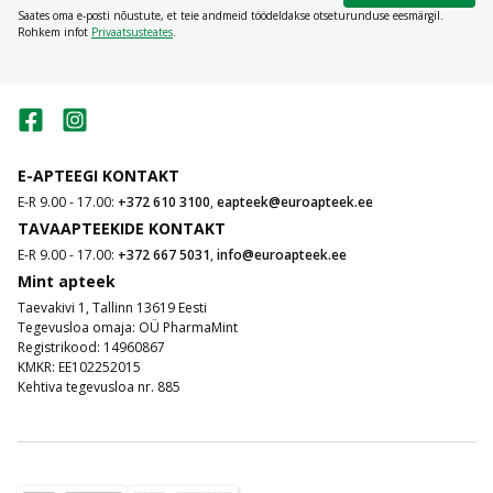
Saates oma e-posti nõustute, et teie andmeid töödeldakse otseturunduse eesmärgil.
Rohkem infot
Privaatsusteates
.
E-APTEEGI KONTAKT
E-R 9.00 - 17.00:
+372 610 3100
,
eapteek@euroapteek.ee
TAVAAPTEEKIDE KONTAKT
E-R 9.00 - 17.00:
+372 667 5031
,
info@euroapteek.ee
Mint apteek
Taevakivi 1, Tallinn 13619 Eesti
Tegevusloa omaja: OÜ PharmaMint
Registrikood: 14960867
KMKR: EE102252015
Kehtiva tegevusloa nr. 885