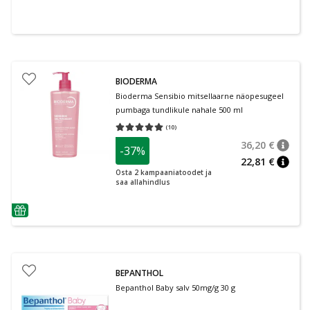
BIODERMA
Bioderma Sensibio mitsellaarne näopesugeel
pumbaga tundlikule nahale 500 ml
(
10
)
Keskmine hinnang 5.00
Hinnangute arv 10
36,20 €
-37%
nõuan
Tavalin
22,81 €
nõuan
Osta 2 kampaaniatoodet ja
saa allahindlus
nõuanne
BEPANTHOL
Bepanthol Baby salv 50mg/g 30 g