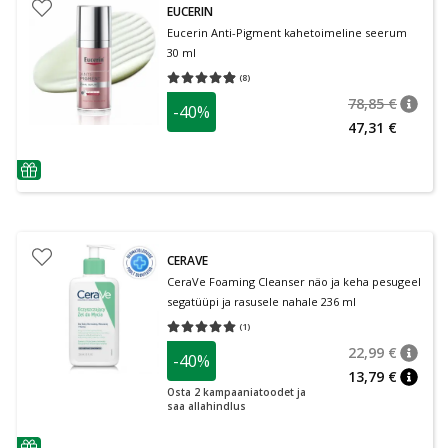
EUCERIN
Eucerin Anti-Pigment kahetoimeline seerum
30 ml
(
8
)
Keskmine hinnang 4.88
Hinnangute arv 8
78,85 €
-40%
nõuan
Tavalin
47,31 €
nõuanne
CERAVE
CeraVe Foaming Cleanser näo ja keha pesugeel
segatüüpi ja rasusele nahale 236 ml
(
1
)
Keskmine hinnang 5.00
Hinnangute arv 1
22,99 €
-40%
nõuan
Tavalin
13,79 €
nõuan
Osta 2 kampaaniatoodet ja
saa allahindlus