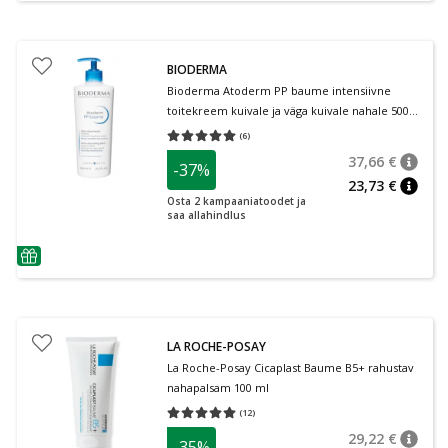
BIODERMA
Bioderma Atoderm PP baume intensiivne
toitekreem kuivale ja väga kuivale nahale 500
ml
(
6
)
Keskmine hinnang 5.00
Hinnangute arv 6
37,66 €
-37%
nõuan
Tavalin
23,73 €
nõuan
Osta 2 kampaaniatoodet ja
saa allahindlus
nõuanne
LA ROCHE-POSAY
La Roche-Posay Cicaplast Baume B5+ rahustav
nahapalsam 100 ml
(
12
)
Keskmine hinnang 5.00
Hinnangute arv 12
29,22 €
-35%