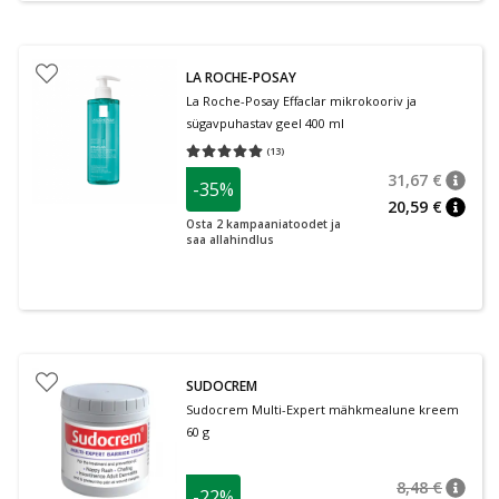
LA ROCHE-POSAY
La Roche-Posay Effaclar mikrokooriv ja
sügavpuhastav geel 400 ml
(
13
)
Keskmine hinnang 5.00
Hinnangute arv 13
31,67 €
-35%
nõuan
Tavalin
20,59 €
nõuan
Osta 2 kampaaniatoodet ja
saa allahindlus
SUDOCREM
Sudocrem Multi-Expert mähkmealune kreem
60 g
8,48 €
-22%