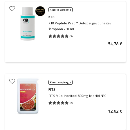
Ainult e-apteegis
K18
K18 Peptide Prep™ Detox sügavpuhastav
šampoon 250 ml
(
3
)
Keskmine hinnang 5.00
Hinnangute arv 3
54,78 €
Ainult e-apteegis
FITS
FITS Müo-inositool 800mg kapslid N90
(
2
)
Keskmine hinnang 5.00
Hinnangute arv 2
12,62 €