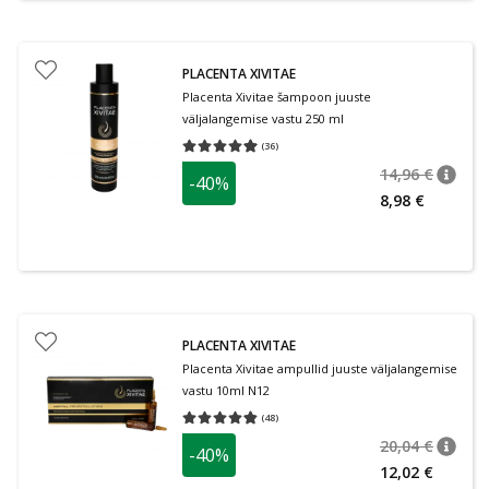
PLACENTA XIVITAE
Placenta Xivitae šampoon juuste
väljalangemise vastu 250 ml
(
36
)
Keskmine hinnang 4.94
Hinnangute arv 36
14,96 €
-40%
nõuan
Tavalin
8,98 €
PLACENTA XIVITAE
Placenta Xivitae ampullid juuste väljalangemise
vastu 10ml N12
(
48
)
Keskmine hinnang 4.79
Hinnangute arv 48
20,04 €
-40%
nõuan
Tavalin
12,02 €