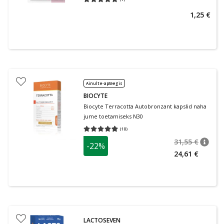
Keskmine hinnang 5.00
Hinnangute arv 1
1,25 €
Ainult e-apteegis
BIOCYTE
Biocyte Terracotta Autobronzant kapslid naha
jume toetamiseks N30
(
18
)
Keskmine hinnang 4.83
Hinnangute arv 18
31,55 €
-22%
nõuan
Tavalin
24,61 €
LACTOSEVEN