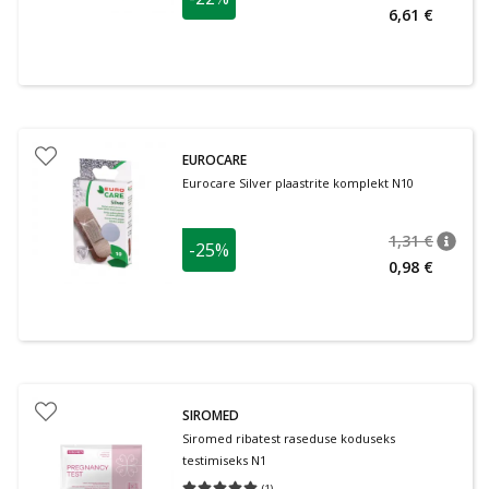
nõuan
Tavalin
6,61 €
EUROCARE
Eurocare Silver plaastrite komplekt N10
1,31 €
-25%
nõuan
Tavalin
0,98 €
SIROMED
Siromed ribatest raseduse koduseks
testimiseks N1
(
1
)