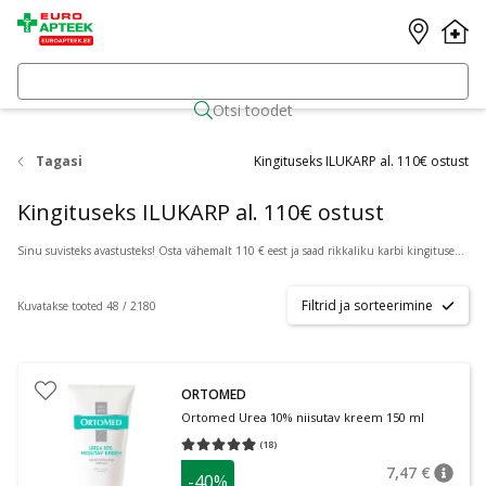
Otsi toodet
Tagasi
Kingituseks ILUKARP al. 110€ ostust
Kingituseks ILUKARP al. 110€ ostust
Sinu suvisteks avastusteks! Osta vähemalt 110 € eest ja saad rikkaliku karbi kingituseks!
*K
Filtrid ja sorteerimine
Kuvatakse tooted 48 / 2180
ORTOMED
Ortomed Urea 10% niisutav kreem 150 ml
(
18
)
Keskmine hinnang 4.89
Hinnangute arv 18
7,47 €
-40%
nõuan
Tavalin