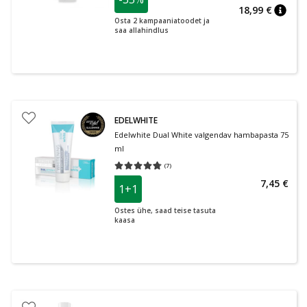
nõuan
Tavalin
18,99 €
nõuan
Osta 2 kampaaniatoodet ja
saa allahindlus
EDELWHITE
Edelwhite Dual White valgendav hambapasta 75
ml
(
7
)
Keskmine hinnang 4.71
Hinnangute arv 7
7,45 €
1+1
Ostes ühe, saad teise tasuta
kaasa