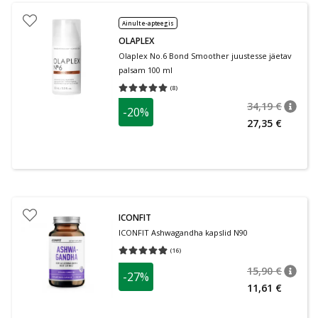
Ainult e-apteegis
OLAPLEX
Olaplex No.6 Bond Smoother juustesse jäetav
palsam 100 ml
(
8
)
Keskmine hinnang 5.00
Hinnangute arv 8
34,19 €
-20%
nõuan
Tavalin
27,35 €
ICONFIT
ICONFIT Ashwagandha kapslid N90
(
16
)
Keskmine hinnang 4.88
Hinnangute arv 16
15,90 €
-27%
nõuan
Tavalin
11,61 €