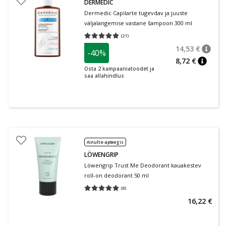
DERMEDIC
Dermedic Capilarte tugevdav ja juuste
väljalangemise vastane šampoon 300 ml
(
21
)
Keskmine hinnang 5.00
Hinnangute arv 21
14,53 €
-40%
nõuan
Tavalin
8,72 €
nõuann
Osta 2 kampaaniatoodet ja
saa allahindlus
Ainult e-apteegis
LÖWENGRIP
Löwengrip Trust Me Deodorant kauakestev
roll-on deodorant 50 ml
(
8
)
Keskmine hinnang 5.00
Hinnangute arv 8
16,22 €