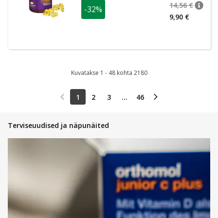
14,56 €
-32%
nõuan
Tavalin
9,90 €
Kuvatakse 1 - 48 kohta 2180
1
2
3
...
46
Terviseuudised ja näpunäited