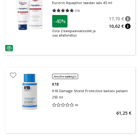
Eucerin Aquaphor taastav salv 45 ml
(
12
)
Keskmine hinnang 5.00
Hinnangute arv 12
17,70 €
-40%
nõuan
Tavalin
10,62 €
nõuan
Osta 2 kampaaniatoodet ja
saa allahindlus
nõuanne
Ainult e-apteegis
K18
K18 Damage Shield Protective kaitsev palsam
250 ml
(
0
)
Keskmine hinnang 0.00
Hinnangute arv 0
61,25 €