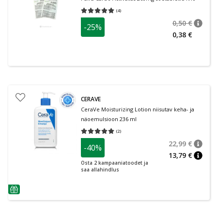
(
4
)
Keskmine hinnang 5.00
Hinnangute arv 4
0,50 €
-25%
nõuan
Tavalin
0,38 €
CERAVE
CeraVe Moisturizing Lotion niisutav keha- ja
näoemulsioon 236 ml
(
2
)
Keskmine hinnang 5.00
Hinnangute arv 2
22,99 €
-40%
nõuan
Tavalin
13,79 €
nõuan
Osta 2 kampaaniatoodet ja
saa allahindlus
nõuanne