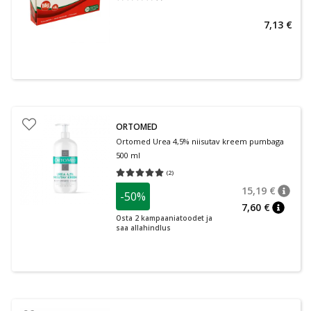
7,13 €
ORTOMED
Ortomed Urea 4,5% niisutav kreem pumbaga
500 ml
(
2
)
Keskmine hinnang 5.00
Hinnangute arv 2
15,19 €
-50%
nõuan
Tavalin
7,60 €
nõuann
Osta 2 kampaaniatoodet ja
saa allahindlus