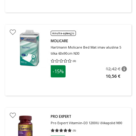
Ainult e-apteegis
MOLICARE
Hartmann Molicare Bed Mat imav aluslina 5
tilka 60x90cm N30
(
0
)
Keskmine hinnang 0.00
Hinnangute arv 0
12,42 €
-15%
nõuan
Tavalin
10,56 €
PRO EXPERT
Pro Expert Vitamiin-D3 1200IU õlikapslid N90
(
5
)
Keskmine hinnang 5.00
Hinnangute arv 5