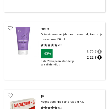
ORTO
Orto värskendav jalakreem kummeli, kampri ja
meevahaga 150 ml
(
11
)
Keskmine hinnang 5.00
Hinnangute arv 11
3,70 €
-40%
nõuan
Tavalin
2,22 €
nõuan
Osta 2 kampaaniatoodet ja
saa allahindlus
EV
Magnesium +B6 Forte kapslid N30
(
37
)
Keskmine hinnang 4.97
Hinnangute arv 37