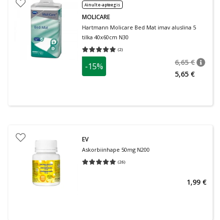
Ainult e-apteegis
MOLICARE
Hartmann Molicare Bed Mat imav aluslina 5
tilka 40x60cm N30
(
2
)
Keskmine hinnang 5.00
Hinnangute arv 2
6,65 €
-15%
nõuan
Tavalin
5,65 €
EV
Askorbiinhape 50mg N200
(
26
)
Keskmine hinnang 5.00
Hinnangute arv 26
1,99 €