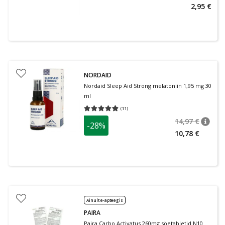
2,95 €
NORDAID
Nordaid Sleep Aid Strong melatoniin 1,95 mg 30
ml
(
11
)
Keskmine hinnang 4.82
Hinnangute arv 11
14,97 €
-28%
nõuan
Tavalin
10,78 €
Ainult e-apteegis
PAIRA
Paira Carbo Activatus 260mg söetabletid N10