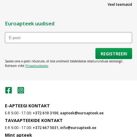
Veel teemasid
Euroapteek uudised
REGISTREERI
Saates oma e-posti nõustute, et teie andmeid töödeldakse otseturunduse eesmärgil.
Rohkem infot
Privaatsusteates
.
E-APTEEGI KONTAKT
E-R 9.00 - 17.00:
+372 610 3100
,
eapteek@euroapteek.ee
TAVAAPTEEKIDE KONTAKT
E-R 9.00 - 17.00:
+372 667 5031
,
info@euroapteek.ee
Mint apteek