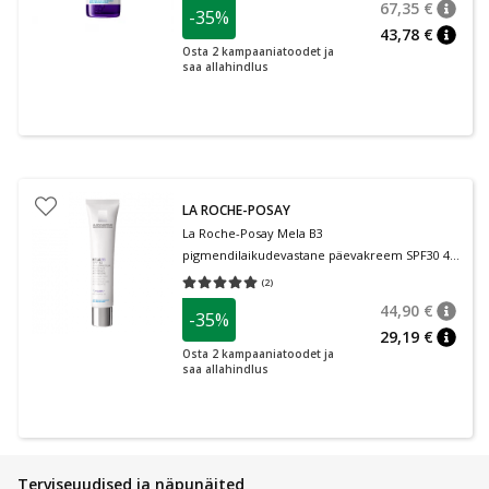
67,35 €
-35%
nõuan
Tavalin
43,78 €
nõuan
Osta 2 kampaaniatoodet ja
saa allahindlus
LA ROCHE-POSAY
La Roche-Posay Mela B3
pigmendilaikudevastane päevakreem SPF30 40
ml
(
2
)
Keskmine hinnang 5.00
Hinnangute arv 2
44,90 €
-35%
nõuan
Tavalin
29,19 €
nõuan
Osta 2 kampaaniatoodet ja
saa allahindlus
Terviseuudised ja näpunäited