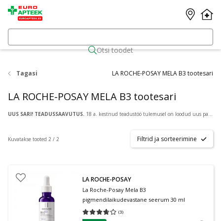
Otsi toodet
Tagasi
LA ROCHE-POSAY MELA B3 tootesari
LA ROCHE-POSAY MELA B3 tootesari
UUS SARI!
TEADUSSAAVUTUS.
18 a. kestnud teadustöö tulemusel on loodud uus patenditud aktiivkoostisaine
Filtrid ja sorteerimine
Kuvatakse tooted 2 / 2
LA ROCHE-POSAY
La Roche-Posay Mela B3
pigmendilaikudevastane seerum 30 ml
(
3
)
Keskmine hinnang 3.67
Hinnangute arv 3