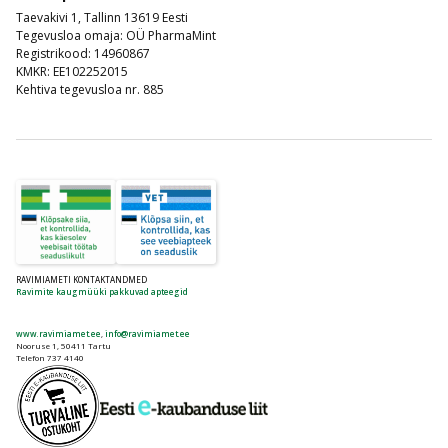
Taevakivi 1, Tallinn 13619 Eesti
Tegevusloa omaja: OÜ PharmaMint
Registrikood: 14960867
KMKR: EE102252015
Kehtiva tegevusloa nr. 885
RAVIMIAMETI KONTAKTANDMED
Ravimite kaugmüüki pakkuvad apteegid
www.ravimiamet.ee
,
info@ravimiamet.ee
Nooruse 1, 50411 Tartu
Telefon 737 4140