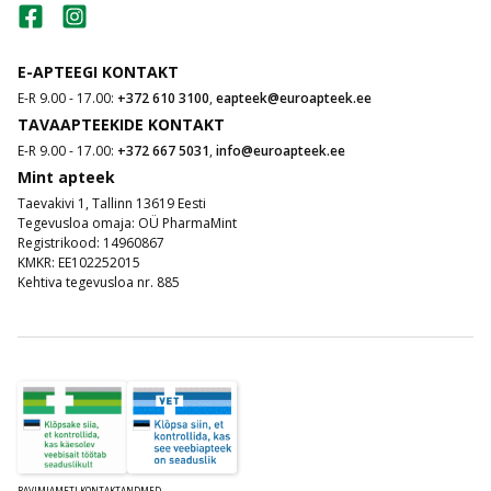
E-APTEEGI KONTAKT
E-R 9.00 - 17.00:
+372 610 3100
,
eapteek@euroapteek.ee
TAVAAPTEEKIDE KONTAKT
E-R 9.00 - 17.00:
+372 667 5031
,
info@euroapteek.ee
Mint apteek
Taevakivi 1, Tallinn 13619 Eesti
Tegevusloa omaja: OÜ PharmaMint
Registrikood: 14960867
KMKR: EE102252015
Kehtiva tegevusloa nr. 885
RAVIMIAMETI KONTAKTANDMED