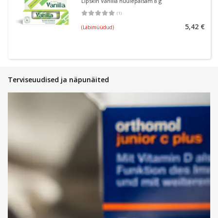
Lipskin Vanilla huulepalsam 8 g
(
1
)
Keskmine hinnang 5.00
Hinnangute arv 1
5,42 €
(Läbimüüdud)
Terviseuudised ja näpunäited