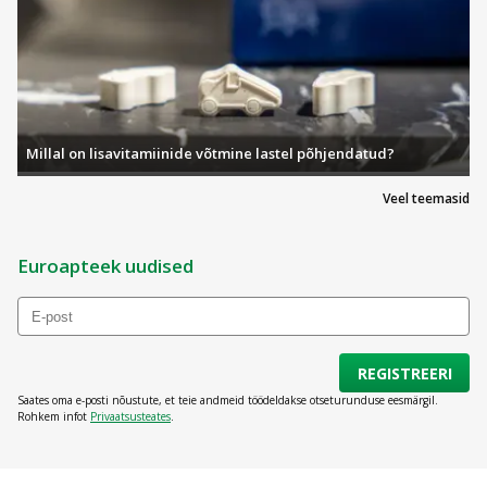
Millal on lisavitamiinide võtmine lastel põhjendatud?
Veel teemasid
Euroapteek uudised
REGISTREERI
Saates oma e-posti nõustute, et teie andmeid töödeldakse otseturunduse eesmärgil.
Rohkem infot
Privaatsusteates
.