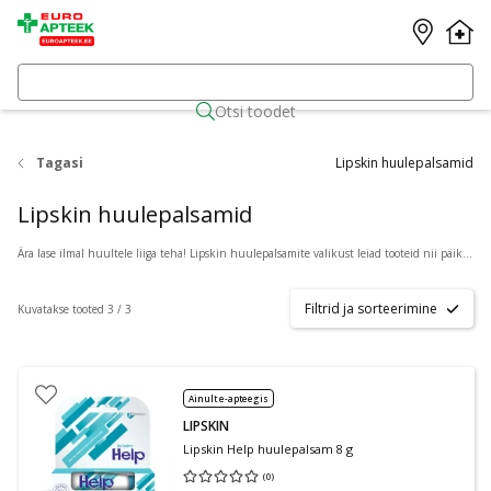
Otsi toodet
Tagasi
Lipskin huulepalsamid
Lipskin huulepalsamid
Ära lase ilmal huultele liiga teha! Lipskin huulepalsamite valikust leiad tooteid nii päikesekaitseks, igapäevaseks niisutamiseks kui ka esktreemsemate ilmastiku olude puhul ning suuümbruse hoolduseks.
Filtrid ja sorteerimine
Kuvatakse tooted 3 / 3
Ainult e-apteegis
LIPSKIN
Lipskin Help huulepalsam 8 g
(
0
)
Keskmine hinnang 0.00
Hinnangute arv 0