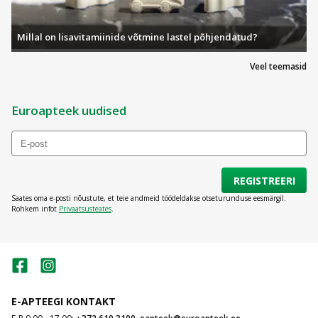
Millal on lisavitamiinide võtmine lastel põhjendatud?
Veel teemasid
Euroapteek uudised
REGISTREERI
Saates oma e-posti nõustute, et teie andmeid töödeldakse otseturunduse eesmärgil.
Rohkem infot
Privaatsusteates
.
E-APTEEGI KONTAKT