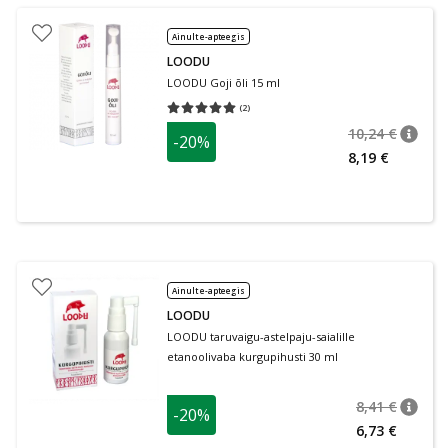
Ainult e-apteegis
LOODU
LOODU Goji õli 15 ml
(
2
)
Keskmine hinnang 5.00
Hinnangute arv 2
10,24 €
-20%
nõuan
Tavalin
8,19 €
Ainult e-apteegis
LOODU
LOODU taruvaigu-astelpaju-saialille
etanoolivaba kurgupihusti 30 ml
8,41 €
-20%
nõuan
Tavalin
6,73 €