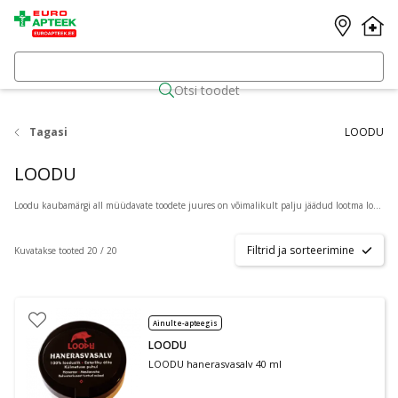
Otsi toodet
Tagasi
LOODU
LOODU
Loodu kaubamärgi all müüdavate toodete juures on võimalikult palju jäädud lootma looduse tarkusele selles, mida ta on loonud. Loodu kaubamärgiga tooted on looduslähedased ja puhtad inimese ülemäärasest loomingust ja kätetööst. Otse loodusest pärinevate ja Loodu nimetuse alla käivate toodete märgiks on metssiga, kes sümboliseerib looduslikkust ja looduses peituvat jõudu ehk väge.
Filtrid ja sorteerimine
Kuvatakse tooted 20 / 20
Ainult e-apteegis
LOODU
LOODU hanerasvasalv 40 ml