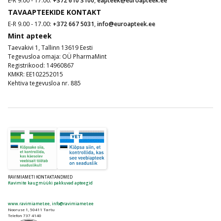
E-R 9.00 - 17.00:
+372 610 3100
,
eapteek@euroapteek.ee
TAVAAPTEEKIDE KONTAKT
E-R 9.00 - 17.00:
+372 667 5031
,
info@euroapteek.ee
Mint apteek
Taevakivi 1, Tallinn 13619 Eesti
Tegevusloa omaja: OÜ PharmaMint
Registrikood: 14960867
KMKR: EE102252015
Kehtiva tegevusloa nr. 885
RAVIMIAMETI KONTAKTANDMED
Ravimite kaugmüüki pakkuvad apteegid
www.ravimiamet.ee
,
info@ravimiamet.ee
Nooruse 1, 50411 Tartu
Telefon 737 4140