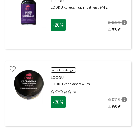
LOODU
LOODU kurgusiirup mustikast 244 g
5,66 €
-20%
nõuan
Tavalin
4,53 €
Ainult e-apteegis
LOODU
LOODU kadakasalv 40 ml
(
0
)
Keskmine hinnang 0.00
Hinnangute arv 0
6,07 €
-20%
nõuan
Tavalin
4,86 €