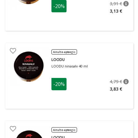
3,91 €
-20%
nõuan
Tavalin
3,13 €
Ainult e-apteegis
LOODU
LOODU ninasalv 40 ml
4,79 €
-20%
nõuan
Tavalin
3,83 €
Ainult e-apteegis
LOODU