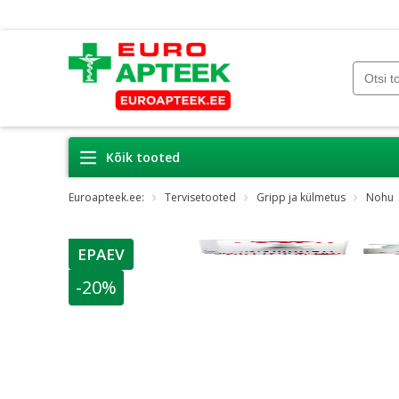
Kõik tooted
Euroapteek.ee:
Tervisetooted
Gripp ja külmetus
Nohu
EPAEV
nõuanne
-20%