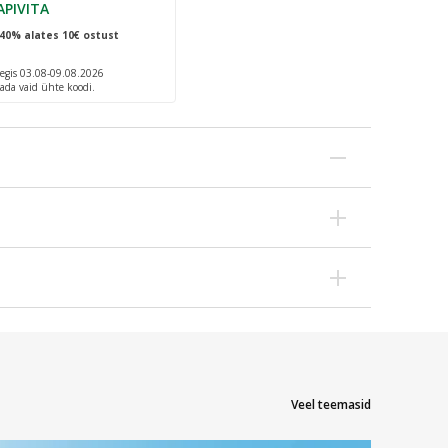
APIVITA
40% alates 10€ ostust
egis 03.08-09.08.2026
ada vaid ühte koodi.
aastada selle loomulikku keskkonda.
e ja kuivuse puhul.
na või nahale. Pihustada kuni kümme korda päevas.
,2 mg.
, astelpajumarjad (Hippophaë rhamnoides),
Veel teemasid