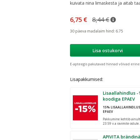
kuivata nina limaskesta ja aitab t
6,75 €
8,44 €
nõuanne
Tavaline h
30 päeva madalaim hind
:
6.75
Lisa ostukorvi
E-apteegis pakutavad hinnad võivad erine
Lisapakkumised:
Lisaallahindlus -15% al. 25€
koodiga EPAEV
15% LISAALLAHINDLU
EPAEV
Pakkumine kehtib ainult 
23:59 v.a ravimite ostule
pakiautomaatidesse!
APIVITA brändinä