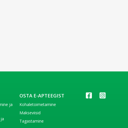
OSTA E-APTEEGIST
imine ja
Kohaletoimetamine
e
Makseviisid
 ja
Tagastamine
e