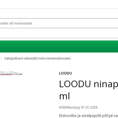
Välispidised vahendid nohu leevendamiseks
LOODU
LOODU ninapi
ml
Kõlblikkusaeg
:
01.01.2028
Etanoolita ja astelpajuõli põhjal va