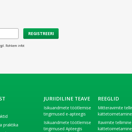
REGISTREERI
rgil. Rohkem infot
ST
JURIIDILINE TEAVE
REEGLID
t
Isikuandmete töötlemise
Mitteravimite tell
tingimused e-apteegis
kättetoimetamin
ktid
Isikuandmete töötlemise
Ravimite tellimine
a praktika
tingimused Apteegis
kättetoimetamin