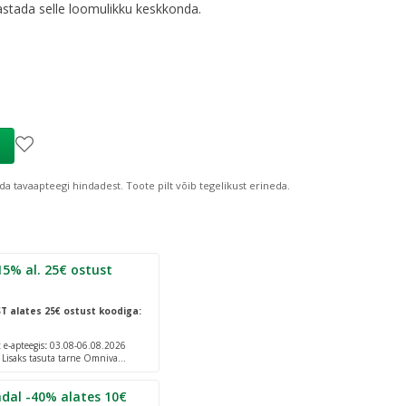
aastada selle loomulikku keskkonda.
ind
:
8,44 €
da tavaapteegi hindadest.
Toote pilt võib tegelikust erineda.
 ostust
ST
alates 25€ ostust koodiga:
e-apteegis
:
03.08-06.08.2026
. Lisaks tasuta tarne Omniva
dal -40% alates 10€