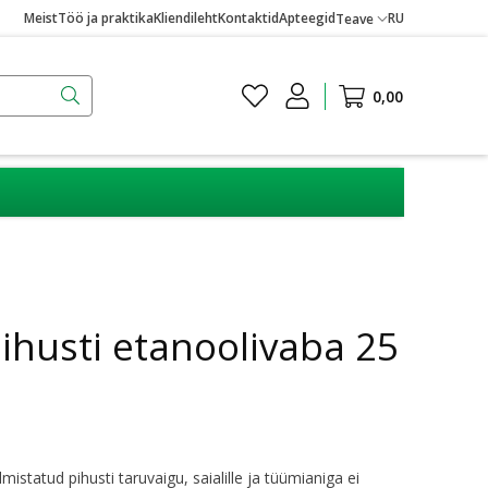
Meist
Töö ja praktika
Kliendileht
Kontaktid
Apteegid
RU
Teave
0,00
husti etanoolivaba 25
lmistatud pihusti taruvaigu, saialille ja tüümianiga ei