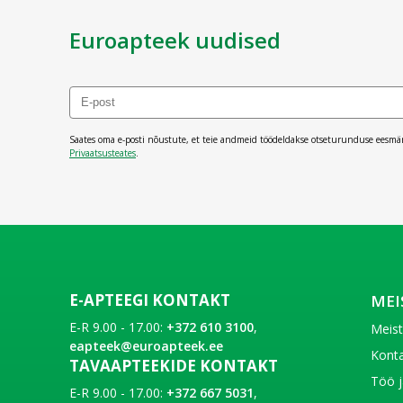
Euroapteek uudised
Saates oma e-posti nõustute, et teie andmeid töödeldakse otseturunduse eesmä
Privaatsusteates
.
E-APTEEGI KONTAKT
MEI
E-R 9.00 - 17.00:
+372 610 3100
,
Meis
eapteek@euroapteek.ee
Konta
TAVAAPTEEKIDE KONTAKT
Töö j
E-R 9.00 - 17.00:
+372 667 5031
,