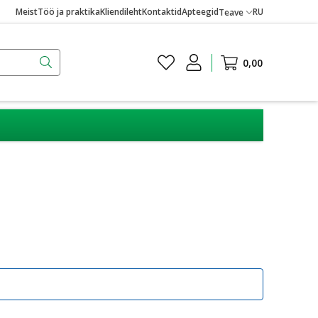
Meist
Töö ja praktika
Kliendileht
Kontaktid
Apteegid
RU
Teave
0,00