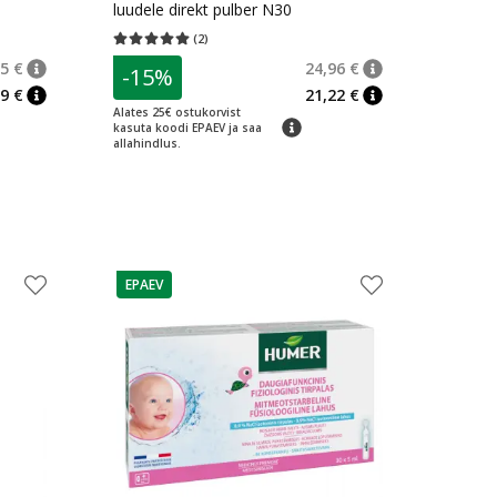
luudele direkt pulber N30
(
2
)
rv 79
Keskmine hinnang 5.00
Hinnangute arv 2
5 €
24,96 €
-15%
nõuanne
Tavaline hind
:
33,65 €
nõuanne
Tavaline hind
:
24,
9 €
21,22 €
nõuanne
nõuanne
Alates 25€ ostukorvist
nõuanne
kasuta koodi EPAEV ja saa
allahindlus.
EPAEV
nõuanne