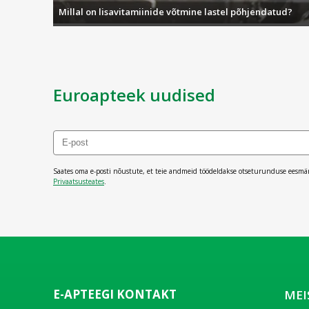
Millal on lisavitamiinide võtmine lastel põhjendatud?
Euroapteek uudised
Saates oma e-posti nõustute, et teie andmeid töödeldakse otseturunduse eesmä
Privaatsusteates
.
E-APTEEGI KONTAKT
MEI