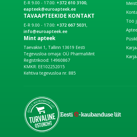
E-R 9.00 - 17.00:
+372 610 3100
,
Meis
eapteek@euroapteek.ee
Konta
TAVAAPTEEKIDE KONTAKT
Töö j
E-R 9.00 - 17.00:
+372 667 5031
,
Aptee
info@euroapteek.ee
Mint apteek
Püsik
Taevakivi 1, Tallinn 13619 Eesti
Karja
Tegevusloa omaja: OÜ PharmaMint
Karjä
Registrikood: 14960867
KMKR: EE102252015
Kehtiva tegevusloa nr. 885