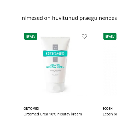
Inimesed on huvitunud praegu nendes
EPAEV
EPAEV
nõuanne
nõuann
ORTOMED
ECOSH
Ortomed Urea 10% niisutav kreem
Ecosh b