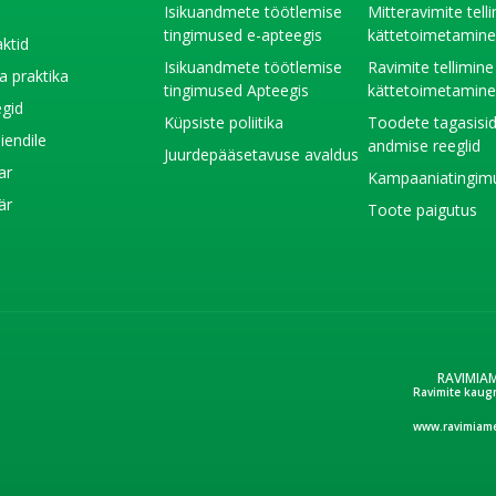
t
Isikuandmete töötlemise
Mitteravimite tell
tingimused e-apteegis
kättetoimetamin
ktid
Isikuandmete töötlemise
Ravimite tellimine
a praktika
tingimused Apteegis
kättetoimetamin
gid
Küpsiste poliitika
Toodete tagasisi
liendile
andmise reeglid
Juurdepääsetavuse avaldus
ar
Kampaaniatingim
är
Toote paigutus
RAVIMIA
Ravimite kaug
www.ravimiame