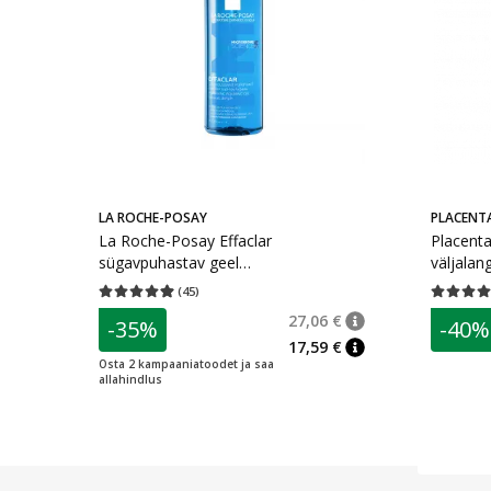
LA ROCHE-POSAY
PLACENTA
La Roche-Posay Effaclar
Placenta
sügavpuhastav geel
väljalan
aknekalduvusega, rasusele ja
(
45
)
Keskmine hinnang 4.93
Hinnangute arv 45
Keskmine 
tundlikule nahale 400 ml
27,06 €
-35%
-40%
nõuanne
Tavaline hind
:
27,0
17,59 €
nõuanne
Osta 2 kampaaniatoodet ja saa
allahindlus