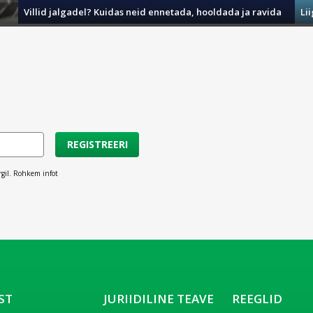
Villid jalgadel? Kuidas neid ennetada, hooldada ja ravida
Li
REGISTREERI
rgil. Rohkem infot
ST
JURIIDILINE TEAVE
REEGLID