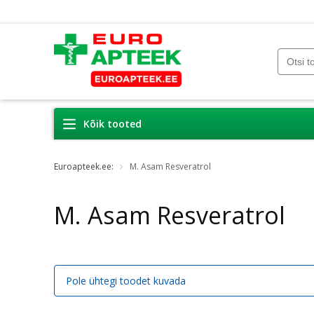
Kõik tooted
Euroapteek.ee:
M. Asam Resveratrol
M. Asam Resveratrol
Pole ühtegi toodet kuvada