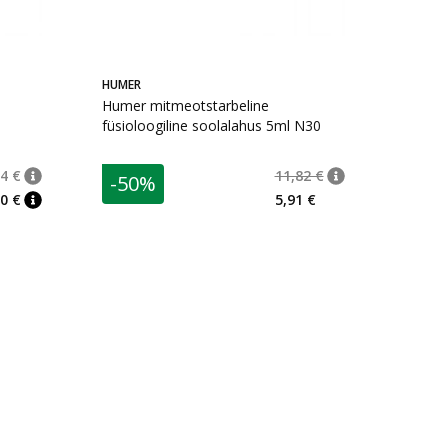
HUMER
Humer mitmeotstarbeline
füsioloogiline soolalahus 5ml N30
4 €
11,82 €
-50%
nõuanne
Tavaline hind
:
22,24 €
nõuanne
Tavaline hind
:
11,
0 €
5,91 €
nõuanne