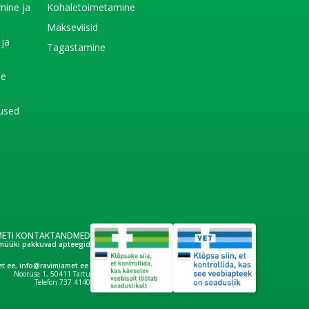
imine ja
Kohaletoimetamine
e
Makseviisid
 ja
Tagastamine
e
de
used
METI KONTAKTANDMED
müüki pakkuvad apteegid
t.ee
,
info@ravimiamet.ee
Nooruse 1, 50411 Tartu
Telefon 737 4140