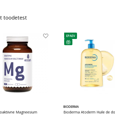
t toodetest
EPAEV
e
nõuanne
nõuanne
BIODERMA
ioaktiivne Magneesium
Bioderma Atoderm Huile de d