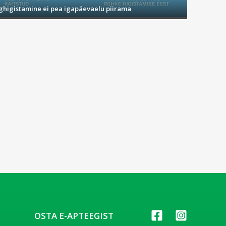
ighigistamine ei pea igapäevaelu piirama
OSTA E-APTEEGIST