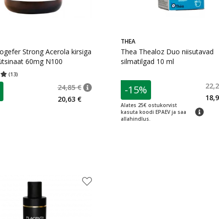
THEA
gefer Strong Acerola kirsiga
Thea Thealoz Duo niisutavad
lütsinaat 60mg N100
silmatilgad 10 ml
(
13
)
hinnang 4.92
Hinnangute arv 13
0 €
22,2
24,85 €
-15%
nõuanne
Tavaline hind
:
24,85 €
18,9
20,63 €
Alates 25€ ostukorvist
nõuanne
kasuta koodi EPAEV ja saa
allahindlus.
e