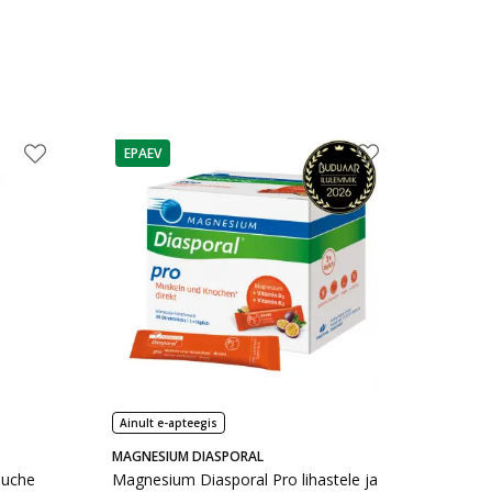
EPAEV
nõuanne
Ainult e-apteegis
MAGNESIUM DIASPORAL
ouche
Magnesium Diasporal Pro lihastele ja