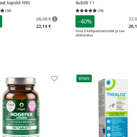
naat kapslid N90
dušiõli 1 l
(
36
)
(
79
)
hinnang 4.97
Hinnangute arv 36
Keskmine hinnang 4.95
Hinnangute a
28,38 €
33,6
-40%
 €
nõuanne
Tavaline hind
:
28,38 €
22,14 €
20,1
Osta 2 kampaaniatoodet ja saa
allahindlus
EPAEV
e
nõuanne