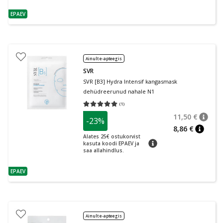
EPAEV
nõuanne
Ainult e-apteegis
SVR
SVR [B3] Hydra Intensif kangasmask
dehüdreerunud nahale N1
(
1
)
Keskmine hinnang 5.00
Hinnangute arv 1
11,50 €
-23%
nõuan
Tavalin
8,86 €
nõuann
Alates 25€ ostukorvist
nõuanne
kasuta koodi EPAEV ja
saa allahindlus.
EPAEV
nõuanne
Ainult e-apteegis