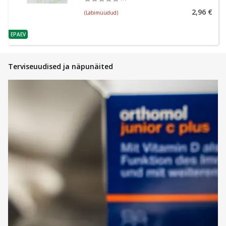
Keskmine hinnang 5.00
Hinnangute arv 1
2,96 €
(Läbimüüdud)
EPAEV
nõuanne
Terviseuudised ja näpunäited