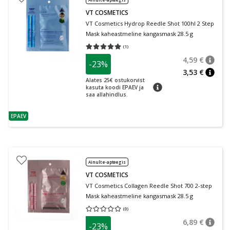
VT COSMETICS
VT Cosmetics Hydrop Reedle Shot 100hl 2 Step
Mask kaheastmeline kangasmask 28.5 g
(
1
)
Keskmine hinnang 5.00
Hinnangute arv 1
4,59 €
-23%
nõuan
Tavalin
3,53 €
nõuan
Alates 25€ ostukorvist
nõuanne
kasuta koodi EPAEV ja
saa allahindlus.
EPAEV
nõuanne
Ainult e-apteegis
VT COSMETICS
VT Cosmetics Collagen Reedle Shot 700 2-step
Mask kaheastmeline kangasmask 28.5 g
(
0
)
Keskmine hinnang 0.00
Hinnangute arv 0
6,89 €
-23%
nõuan
Tavalin