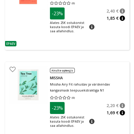
(
0
)
Keskmine hinnang 0.00
Hinnangute arv 0
2,40 €
-23%
nõuan
Tavalin
1,85 €
nõuan
Alates 25€ ostukorvist
nõuanne
kasuta koodi EPAEV ja
saa allahindlus.
EPAEV
nõuanne
Ainult e-apteegis
MISSHA
Missha Airy Fit rahustav ja värskendav
kangasmask teepuuekstraktiga N1
(
0
)
Keskmine hinnang 0.00
Hinnangute arv 0
2,20 €
-23%
nõuan
Tavalin
1,69 €
nõuan
Alates 25€ ostukorvist
nõuanne
kasuta koodi EPAEV ja
saa allahindlus.