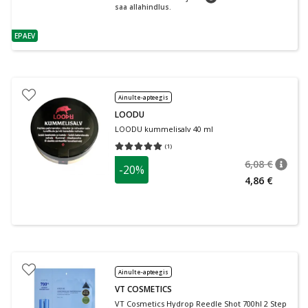
saa allahindlus.
EPAEV
nõuanne
Ainult e-apteegis
LOODU
LOODU kummelisalv 40 ml
(
1
)
Keskmine hinnang 5.00
Hinnangute arv 1
6,08 €
-20%
nõuan
Tavalin
4,86 €
Ainult e-apteegis
VT COSMETICS
VT Cosmetics Hydrop Reedle Shot 700hl 2 Step