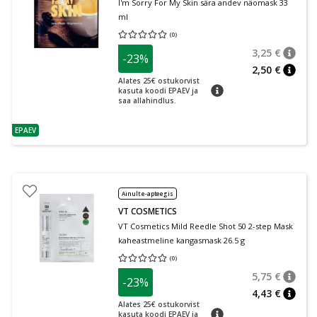
I'm Sorry For My Skin sära andev näomask 33
ml
(
0
)
Keskmine hinnang 0.00
Hinnangute arv 0
3,25 €
-23%
nõuan
Tavalin
2,50 €
nõuan
Alates 25€ ostukorvist
nõuanne
kasuta koodi EPAEV ja
saa allahindlus.
EPAEV
nõuanne
Ainult e-apteegis
VT COSMETICS
VT Cosmetics Mild Reedle Shot 50 2-step Mask
kaheastmeline kangasmask 26.5 g
(
0
)
Keskmine hinnang 0.00
Hinnangute arv 0
5,75 €
-23%
nõuan
Tavalin
4,43 €
nõuan
Alates 25€ ostukorvist
nõuanne
kasuta koodi EPAEV ja