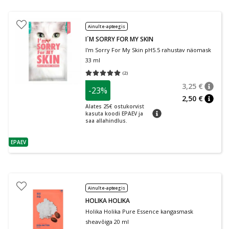
Ainult e-apteegis
I´M SORRY FOR MY SKIN
I'm Sorry For My Skin pH5.5 rahustav näomask
33 ml
(
2
)
Keskmine hinnang 5.00
Hinnangute arv 2
3,25 €
-23%
nõuan
Tavalin
2,50 €
nõuan
Alates 25€ ostukorvist
nõuanne
kasuta koodi EPAEV ja
saa allahindlus.
EPAEV
nõuanne
Ainult e-apteegis
HOLIKA HOLIKA
Holika Holika Pure Essence kangasmask
sheavõiga 20 ml