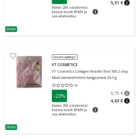
5,31 €
nõuan
Alates 25€ ostukorvist
nõuanne
kasuta koodi EPAEV ja
saa allahindlus.
EPAEV
nõuanne
Ainult e-apteegis
VT COSMETICS
VT Cosmetics Collagen Reedle Shot 300 2-step
Mask kaheastmeline kangasmask 26.5 g
(
0
)
Keskmine hinnang 0.00
Hinnangute arv 0
5,75 €
-23%
nõuan
Tavalin
4,43 €
nõuan
Alates 25€ ostukorvist
nõuanne
kasuta koodi EPAEV ja
saa allahindlus.
EPAEV
nõuanne