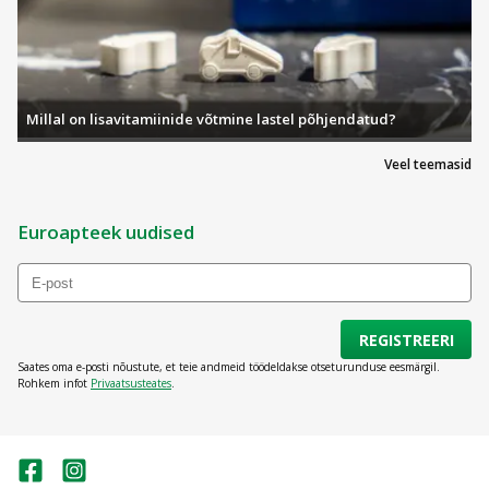
Millal on lisavitamiinide võtmine lastel põhjendatud?
Veel teemasid
Euroapteek uudised
REGISTREERI
Saates oma e-posti nõustute, et teie andmeid töödeldakse otseturunduse eesmärgil.
Rohkem infot
Privaatsusteates
.