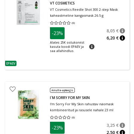
VT COSMETICS
VT Cosmetics Reedle Shot 300 2-step Mask
kaheastmeline kangasmask 26.5 g
(
0
)
Keskmine hinnang 0.00
Hinnangute arv 0
8,05 €
-23%
nõuan
Tavalin
6,20 €
nõuan
Alates 25€ ostukorvist
nõuanne
kasuta koodi EPAEV ja
saa allahindlus.
EPAEV
nõuanne
Ainult e-apteegis
I´M SORRY FOR MY SKIN
I'm Sorry For My Skin rahustav näomask
kombineeritud ja rasusele nahale 23 ml
(
0
)
Keskmine hinnang 0.00
Hinnangute arv 0
3,25 €
-23%
nõuan
Tavalin
2,50 €