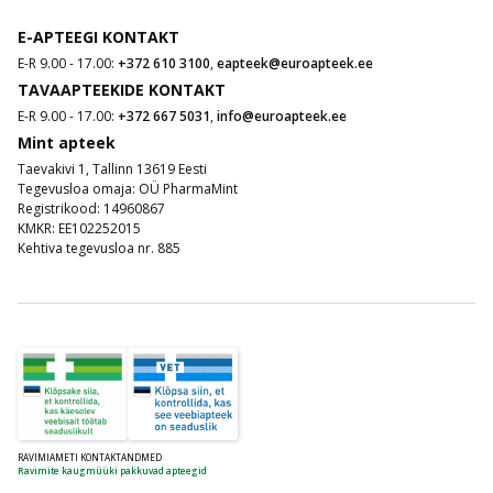
E-APTEEGI KONTAKT
E-R 9.00 - 17.00:
+372 610 3100
,
eapteek@euroapteek.ee
TAVAAPTEEKIDE KONTAKT
E-R 9.00 - 17.00:
+372 667 5031
,
info@euroapteek.ee
Mint apteek
Taevakivi 1, Tallinn 13619 Eesti
Tegevusloa omaja: OÜ PharmaMint
Registrikood: 14960867
KMKR: EE102252015
Kehtiva tegevusloa nr. 885
RAVIMIAMETI KONTAKTANDMED
Ravimite kaugmüüki pakkuvad apteegid