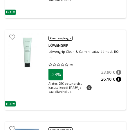
saa allahindlus.
EPAEV
nõuanne
Ainult e-apteegis
LÖWENGRIP
Löwengrip Clean & Calm niisutav öömask 100
ml
(
0
)
Keskmine hinnang 0.00
Hinnangute arv 0
33,90 €
-23%
nõuan
Tavalin
26,10 €
nõuan
Alates 25€ ostukorvist
nõuanne
kasuta koodi EPAEV ja
saa allahindlus.
EPAEV
nõuanne
Ainult e-apteegis