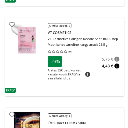
EPAEV
nõuanne
Ainult e-apteegis
VT COSMETICS
VT Cosmetics Collagen Reedle Shot 100 2-step
Mask kaheastmeline kangasmask 26.5 g
(
0
)
Keskmine hinnang 0.00
Hinnangute arv 0
5,75 €
-23%
nõuan
Tavalin
4,43 €
nõuan
Alates 25€ ostukorvist
nõuanne
kasuta koodi EPAEV ja
saa allahindlus.
EPAEV
nõuanne
Ainult e-apteegis
I´M SORRY FOR MY SKIN