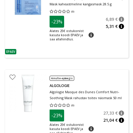
Mask kaheastmeline kangasmask 28.5 g
(
0
)
Keskmine hinnang 0.00
Hinnangute arv 0
6,89 €
-23%
nõuan
Tavalin
5,31 €
nõuan
Alates 25€ ostukorvist
nõuanne
kasuta koodi EPAEV ja
saa allahindlus.
EPAEV
nõuanne
Ainult e-apteegis
ALGOLOGIE
Algologie Masque des Dunes Comfort Nutri-
Soothing Mask rahustav toitev näomask 50 ml
(
0
)
Keskmine hinnang 0.00
Hinnangute arv 0
27,33 €
-23%
nõuan
Tavalin
21,04 €
nõuan
Alates 25€ ostukorvist
nõuanne
kasuta koodi EPAEV ja