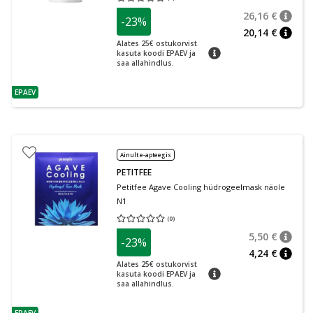
Keskmine hinnang 0.00
Hinnangute arv 0
26,16 €
-23%
nõuan
Tavalin
20,14 €
nõuan
Alates 25€ ostukorvist
nõuanne
kasuta koodi EPAEV ja
saa allahindlus.
EPAEV
nõuanne
Ainult e-apteegis
PETITFEE
Petitfee Agave Cooling hüdrogeelmask näole
N1
(
0
)
Keskmine hinnang 0.00
Hinnangute arv 0
5,50 €
-23%
nõuan
Tavalin
4,24 €
nõuan
Alates 25€ ostukorvist
nõuanne
kasuta koodi EPAEV ja
saa allahindlus.