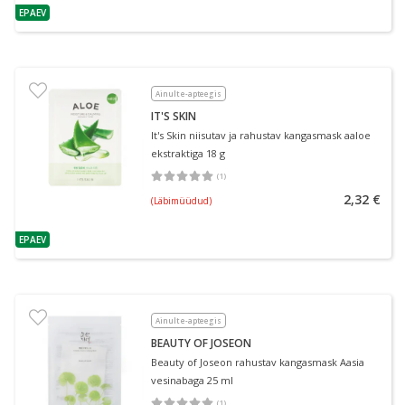
EPAEV
nõuanne
Ainult e-apteegis
IT'S SKIN
It's Skin niisutav ja rahustav kangasmask aaloe
ekstraktiga 18 g
(
1
)
Keskmine hinnang 5.00
Hinnangute arv 1
2,32 €
(Läbimüüdud)
EPAEV
nõuanne
Ainult e-apteegis
BEAUTY OF JOSEON
Beauty of Joseon rahustav kangasmask Aasia
vesinabaga 25 ml
(
1
)