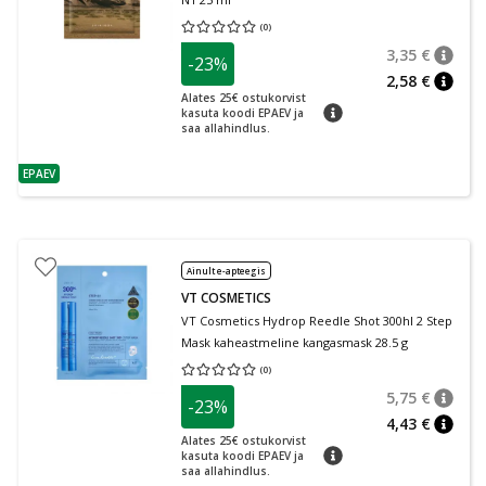
(
0
)
Keskmine hinnang 0.00
Hinnangute arv 0
3,35 €
-23%
nõuan
Tavalin
2,58 €
nõuan
Alates 25€ ostukorvist
nõuanne
kasuta koodi EPAEV ja
saa allahindlus.
EPAEV
nõuanne
Ainult e-apteegis
VT COSMETICS
VT Cosmetics Hydrop Reedle Shot 300hl 2 Step
Mask kaheastmeline kangasmask 28.5 g
(
0
)
Keskmine hinnang 0.00
Hinnangute arv 0
5,75 €
-23%
nõuan
Tavalin
4,43 €
nõuan
Alates 25€ ostukorvist
nõuanne
kasuta koodi EPAEV ja
saa allahindlus.