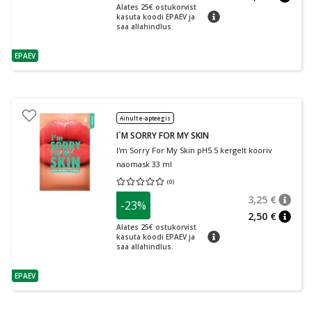
nõuan
Alates 25€ ostukorvist
nõuanne
kasuta koodi EPAEV ja
saa allahindlus.
EPAEV
nõuanne
Ainult e-apteegis
I´M SORRY FOR MY SKIN
I'm Sorry For My Skin pH5.5 kergelt kooriv
näomask 33 ml
(
0
)
Keskmine hinnang 0.00
Hinnangute arv 0
3,25 €
-23%
nõuan
Tavalin
2,50 €
nõuan
Alates 25€ ostukorvist
nõuanne
kasuta koodi EPAEV ja
saa allahindlus.
EPAEV
nõuanne