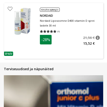
Ainult e-apteegis
NORDAID
Nordaid Liposoomne D400 vitamiin D sprei
lastele 30 ml
(
1
)
Keskmine hinnang 5.00
Hinnangute arv 1
21,56 €
-28%
nõuan
Tavalin
15,52 €
EPAEV
nõuanne
Terviseuudised ja näpunäited