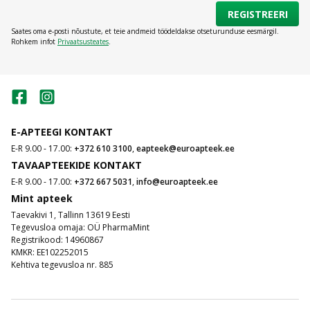
REGISTREERI
Saates oma e-posti nõustute, et teie andmeid töödeldakse otseturunduse eesmärgil.
Rohkem infot
Privaatsusteates
.
E-APTEEGI KONTAKT
E-R 9.00 - 17.00:
+372 610 3100
,
eapteek@euroapteek.ee
TAVAAPTEEKIDE KONTAKT
E-R 9.00 - 17.00:
+372 667 5031
,
info@euroapteek.ee
Mint apteek
Taevakivi 1, Tallinn 13619 Eesti
Tegevusloa omaja: OÜ PharmaMint
Registrikood: 14960867
KMKR: EE102252015
Kehtiva tegevusloa nr. 885