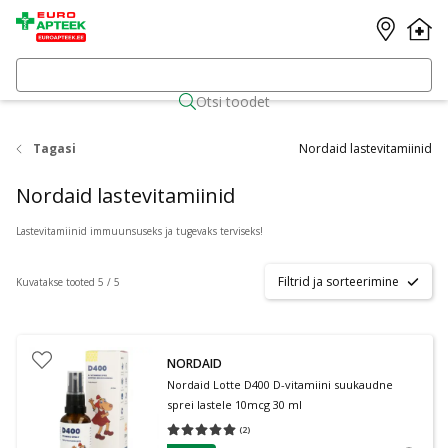
Otsi toodet
Tagasi
Nordaid lastevitamiinid
Nordaid lastevitamiinid
Lastevitamiinid immuunsuseks ja tugevaks terviseks!
Filtrid ja sorteerimine
Kuvatakse tooted 5 / 5
NORDAID
Nordaid Lotte D400 D-vitamiini suukaudne
sprei lastele 10mcg 30 ml
(
2
)
Keskmine hinnang 5.00
Hinnangute arv 2