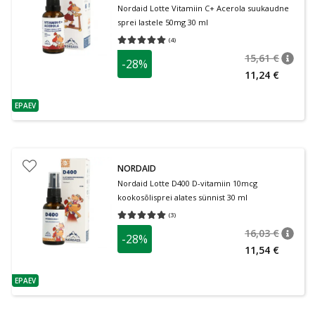
Nordaid Lotte Vitamiin C+ Acerola suukaudne
sprei lastele 50mg 30 ml
(
4
)
Keskmine hinnang 5.00
Hinnangute arv 4
15,61 €
-28%
nõuan
Tavalin
11,24 €
EPAEV
nõuanne
NORDAID
Nordaid Lotte D400 D-vitamiin 10mcg
kookosõlisprei alates sünnist 30 ml
(
3
)
Keskmine hinnang 5.00
Hinnangute arv 3
16,03 €
-28%
nõuan
Tavalin
11,54 €
EPAEV
nõuanne