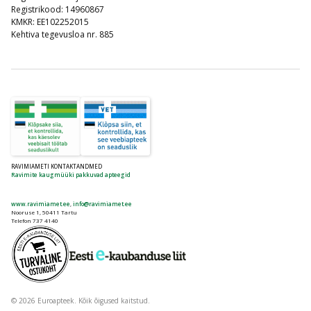
Registrikood: 14960867
KMKR: EE102252015
Kehtiva tegevusloa nr. 885
RAVIMIAMETI KONTAKTANDMED
Ravimite kaugmüüki pakkuvad apteegid
www.ravimiamet.ee
,
info@ravimiamet.ee
Nooruse 1, 50411 Tartu
Telefon 737 4140
© 2026 Euroapteek. Kõik õigused kaitstud.