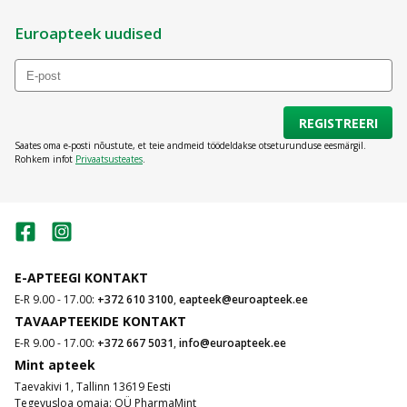
Euroapteek uudised
REGISTREERI
Saates oma e-posti nõustute, et teie andmeid töödeldakse otseturunduse eesmärgil.
Rohkem infot
Privaatsusteates
.
E-APTEEGI KONTAKT
E-R 9.00 - 17.00:
+372 610 3100
,
eapteek@euroapteek.ee
TAVAAPTEEKIDE KONTAKT
E-R 9.00 - 17.00:
+372 667 5031
,
info@euroapteek.ee
Mint apteek
Taevakivi 1, Tallinn 13619 Eesti
Tegevusloa omaja: OÜ PharmaMint