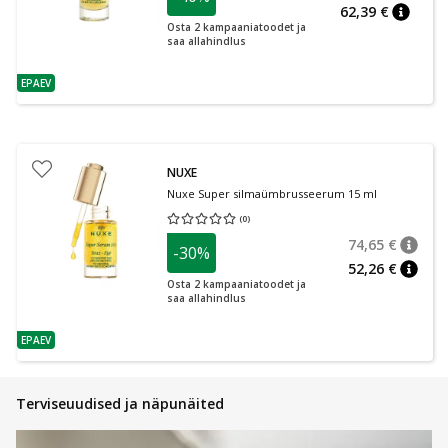
62,39 €
nõuann
Osta 2 kampaaniatoodet ja
saa allahindlus
EPAEV
nõuanne
NUXE
Nuxe Super silmaümbrusseerum 15 ml
(
0
)
Keskmine hinnang 0.00
Hinnangute arv 0
74,65 €
-30%
nõuan
Tavalin
52,26 €
nõuan
Osta 2 kampaaniatoodet ja
saa allahindlus
EPAEV
nõuanne
Terviseuudised ja näpunäited