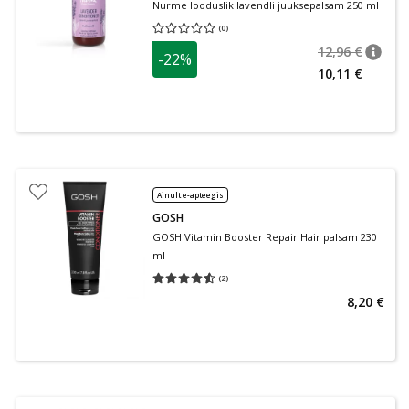
Nurme looduslik lavendli juuksepalsam 250 ml
(
0
)
Keskmine hinnang 0.00
Hinnangute arv 0
12,96 €
-22%
nõuan
Tavalin
10,11 €
Ainult e-apteegis
GOSH
GOSH Vitamin Booster Repair Hair palsam 230
ml
(
2
)
Keskmine hinnang 4.50
Hinnangute arv 2
8,20 €