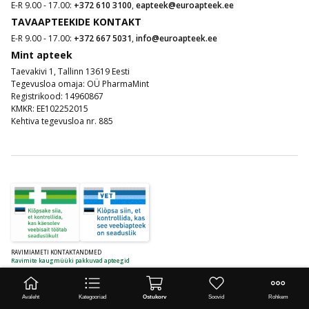
E-R 9.00 - 17.00:
+372 610 3100
,
eapteek@euroapteek.ee
TAVAAPTEEKIDE KONTAKT
E-R 9.00 - 17.00:
+372 667 5031
,
info@euroapteek.ee
Mint apteek
Taevakivi 1, Tallinn 13619 Eesti
Tegevusloa omaja: OÜ PharmaMint
Registrikood: 14960867
KMKR: EE102252015
Kehtiva tegevusloa nr. 885
RAVIMIAMETI KONTAKTANDMED
Ravimite kaugmüüki pakkuvad apteegid
www.ravimiamet.ee
,
info@ravimiamet.ee
Avaleht
Kategooriad
Ostukorv
Soovid
Rohkem
Nooruse 1, 50411 Tartu
Telefon 737 4140