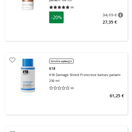
(
8
)
Keskmine hinnang 5.00
Hinnangute arv 8
34,19 €
-20%
nõuan
Tavalin
27,35 €
Ainult e-apteegis
K18
K18 Damage Shield Protective kaitsev palsam
250 ml
(
0
)
Keskmine hinnang 0.00
Hinnangute arv 0
61,25 €