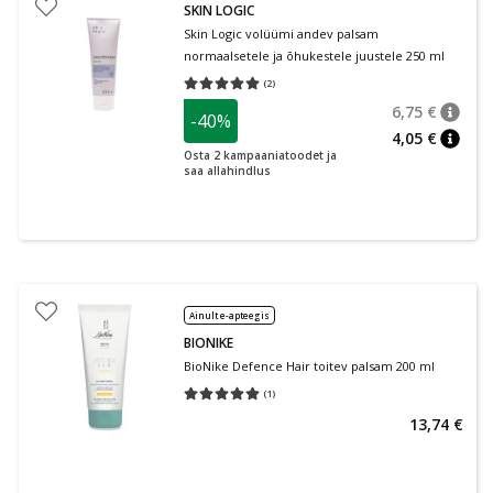
SKIN LOGIC
Skin Logic volüümi andev palsam
normaalsetele ja õhukestele juustele 250 ml
(
2
)
Keskmine hinnang 5.00
Hinnangute arv 2
6,75 €
-40%
nõuan
Tavalin
4,05 €
nõuan
Osta 2 kampaaniatoodet ja
saa allahindlus
Ainult e-apteegis
BIONIKE
BioNike Defence Hair toitev palsam 200 ml
(
1
)
Keskmine hinnang 5.00
Hinnangute arv 1
13,74 €