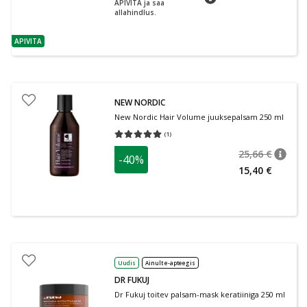
APIVITA ja saa
allahindlus.
APIVITA
nõuanne
NEW NORDIC
New Nordic Hair Volume juuksepalsam 250 ml
(
1
)
Keskmine hinnang 5.00
Hinnangute arv 1
25,66 €
-40%
nõuan
Tavalin
15,40 €
Uudis
Ainult e-apteegis
DR FUKUJ
Dr Fukuj toitev palsam-mask keratiiniga 250 ml