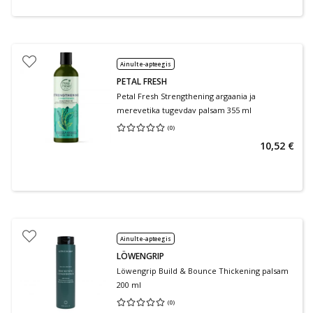
Ainult e-apteegis
PETAL FRESH
Petal Fresh Strengthening argaania ja
merevetika tugevdav palsam 355 ml
(
0
)
Keskmine hinnang 0.00
Hinnangute arv 0
10,52 €
Ainult e-apteegis
LÖWENGRIP
Löwengrip Build & Bounce Thickening palsam
200 ml
(
0
)
Keskmine hinnang 0.00
Hinnangute arv 0