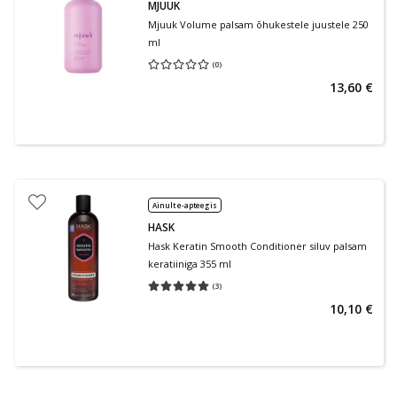
MJUUK
Mjuuk Volume palsam õhukestele juustele 250
ml
(
0
)
Keskmine hinnang 0.00
Hinnangute arv 0
13,60 €
Ainult e-apteegis
HASK
Hask Keratin Smooth Conditioner siluv palsam
keratiiniga 355 ml
(
3
)
Keskmine hinnang 5.00
Hinnangute arv 3
10,10 €