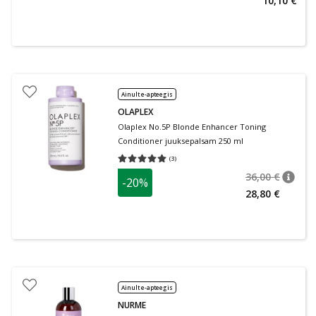
10,10 €
Ainult e-apteegis
OLAPLEX
Olaplex No.5P Blonde Enhancer Toning
Conditioner juuksepalsam 250 ml
(
3
)
Keskmine hinnang 5.00
Hinnangute arv 3
36,00 €
-20%
nõuan
Tavalin
28,80 €
Ainult e-apteegis
NURME