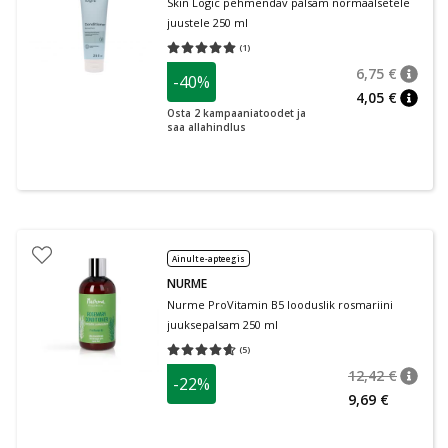
Skin Logic pehmendav palsam normaalsetele
juustele 250 ml
(
1
)
Keskmine hinnang 5.00
Hinnangute arv 1
6,75 €
-40%
nõuan
Tavalin
4,05 €
nõuan
Osta 2 kampaaniatoodet ja
saa allahindlus
Ainult e-apteegis
NURME
Nurme ProVitamin B5 looduslik rosmariini
juuksepalsam 250 ml
(
5
)
Keskmine hinnang 4.60
Hinnangute arv 5
12,42 €
-22%
nõuan
Tavalin
9,69 €