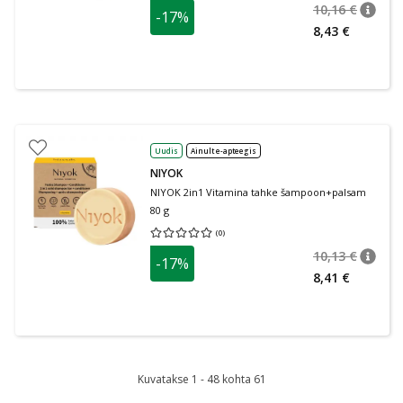
10,16 €
-17%
nõuan
Tavalin
8,43 €
Uudis
Ainult e-apteegis
NIYOK
NIYOK 2in1 Vitamina tahke šampoon+palsam
80 g
(
0
)
Keskmine hinnang 0.00
Hinnangute arv 0
10,13 €
-17%
nõuan
Tavalin
8,41 €
Kuvatakse 1 - 48 kohta 61