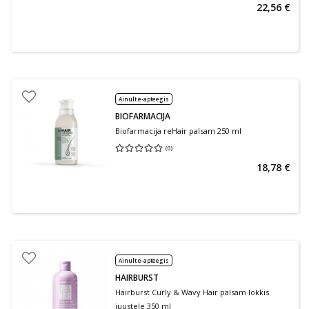
22,56 €
Ainult e-apteegis
BIOFARMACIJA
Biofarmacija reHair palsam 250 ml
(
0
)
Keskmine hinnang 0.00
Hinnangute arv 0
18,78 €
Ainult e-apteegis
HAIRBURST
Hairburst Curly & Wavy Hair palsam lokkis
juustele 350 ml