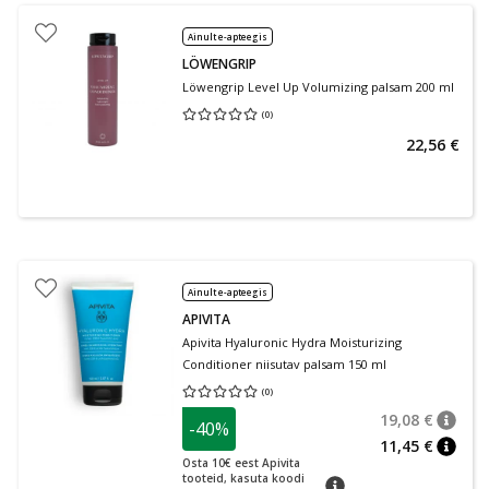
Ainult e-apteegis
LÖWENGRIP
Löwengrip Level Up Volumizing palsam 200 ml
(
0
)
Keskmine hinnang 0.00
Hinnangute arv 0
22,56 €
Ainult e-apteegis
APIVITA
Apivita Hyaluronic Hydra Moisturizing
Conditioner niisutav palsam 150 ml
(
0
)
Keskmine hinnang 0.00
Hinnangute arv 0
19,08 €
-40%
nõuan
Tavalin
11,45 €
nõuan
Osta 10€ eest Apivita
tooteid, kasuta koodi
nõuanne