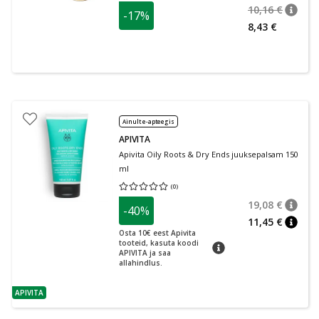
10,16 €
-17%
nõuan
Tavalin
8,43 €
Ainult e-apteegis
APIVITA
Apivita Oily Roots & Dry Ends juuksepalsam 150
ml
(
0
)
Keskmine hinnang 0.00
Hinnangute arv 0
19,08 €
-40%
nõuan
Tavalin
11,45 €
nõuan
Osta 10€ eest Apivita
tooteid, kasuta koodi
nõuanne
APIVITA ja saa
allahindlus.
APIVITA
nõuanne