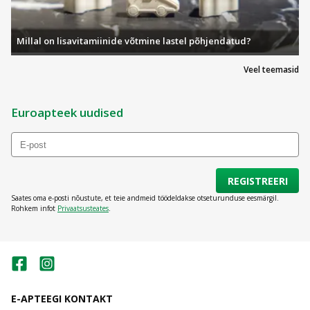
Millal on lisavitamiinide võtmine lastel põhjendatud?
Veel teemasid
Euroapteek uudised
REGISTREERI
Saates oma e-posti nõustute, et teie andmeid töödeldakse otseturunduse eesmärgil.
Rohkem infot
Privaatsusteates
.
E-APTEEGI KONTAKT