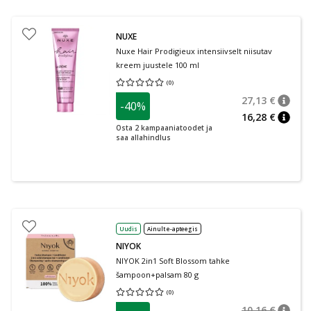
NUXE
Nuxe Hair Prodigieux intensiivselt niisutav
kreem juustele 100 ml
(
0
)
Keskmine hinnang 0.00
Hinnangute arv 0
27,13 €
-40%
nõuan
Tavalin
16,28 €
nõuan
Osta 2 kampaaniatoodet ja
saa allahindlus
Uudis
Ainult e-apteegis
NIYOK
NIYOK 2in1 Soft Blossom tahke
šampoon+palsam 80 g
(
0
)
Keskmine hinnang 0.00
Hinnangute arv 0
10,16 €