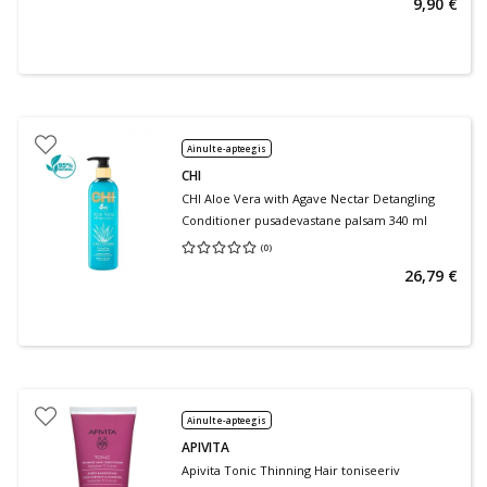
9,90 €
Ainult e-apteegis
CHI
CHI Aloe Vera with Agave Nectar Detangling
Conditioner pusadevastane palsam 340 ml
(
0
)
Keskmine hinnang 0.00
Hinnangute arv 0
26,79 €
Ainult e-apteegis
APIVITA
Apivita Tonic Thinning Hair toniseeriv