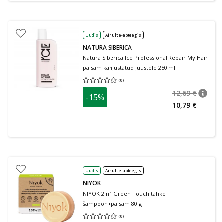
Uudis
Ainult e-apteegis
NATURA SIBERICA
Natura Siberica Ice Professional Repair My Hair
palsam kahjustatud juustele 250 ml
(
0
)
Keskmine hinnang 0.00
Hinnangute arv 0
12,69 €
-15%
nõuan
Tavalin
10,79 €
Uudis
Ainult e-apteegis
NIYOK
NIYOK 2in1 Green Touch tahke
šampoon+palsam 80 g
(
0
)
Keskmine hinnang 0.00
Hinnangute arv 0