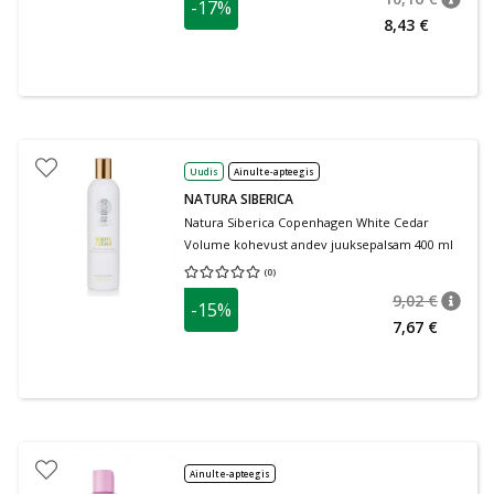
-17%
nõuan
Tavalin
8,43 €
Uudis
Ainult e-apteegis
NATURA SIBERICA
Natura Siberica Copenhagen White Cedar
Volume kohevust andev juuksepalsam 400 ml
(
0
)
Keskmine hinnang 0.00
Hinnangute arv 0
9,02 €
-15%
nõuan
Tavalin
7,67 €
Ainult e-apteegis