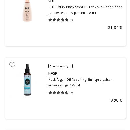
CHI
CHI Luxury Black Seed Oil Leave-In Conditioner
juustesse jäetav palsam 118 ml
(
1
)
Keskmine hinnang 5.00
Hinnangute arv 1
21,34 €
Ainult e-apteegis
HASK
Hask Argan Oil Repairing 5in1 spreipalsam
argaaniaõliga 175 ml
(
2
)
Keskmine hinnang 4.50
Hinnangute arv 2
9,90 €