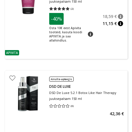
juuksepalsam 150 ml
(
2
)
Keskmine hinnang 5.00
Hinnangute arv 2
18,59 €
-40%
nõuan
Tavalin
11,15 €
nõuan
Osta 10€ eest Apivita
tooteid, kasuta koodi
nõuanne
APIVITA ja saa
allahindlus.
APIVITA
nõuanne
Ainult e-apteegis
DSD DE LUXE
DSD De Luxe 5.2.1 Botox Like Hair Therapy
juuksepalsam 150 ml
(
0
)
Keskmine hinnang 0.00
Hinnangute arv 0
42,36 €