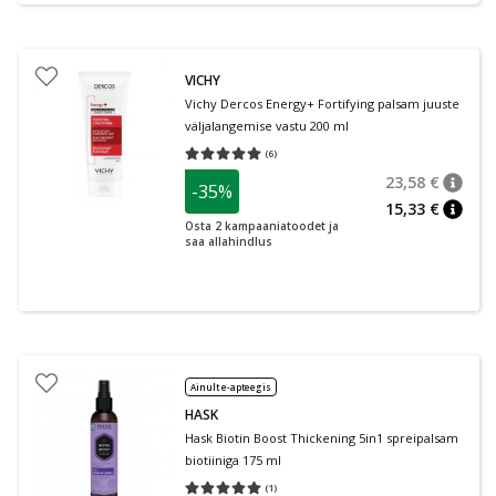
VICHY
Vichy Dercos Energy+ Fortifying palsam juuste
väljalangemise vastu 200 ml
(
6
)
Keskmine hinnang 5.00
Hinnangute arv 6
23,58 €
-35%
nõuan
Tavalin
15,33 €
nõuan
Osta 2 kampaaniatoodet ja
saa allahindlus
Ainult e-apteegis
HASK
Hask Biotin Boost Thickening 5in1 spreipalsam
biotiiniga 175 ml
(
1
)
Keskmine hinnang 5.00
Hinnangute arv 1