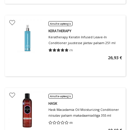
Ainult e-apteegis
KERATHERAPY
Keratherapy Keratin Infused Leave-In
Conditioner juustesse jäetav palsam 251 ml
(
1
)
Keskmine hinnang 5.00
Hinnangute arv 1
26,93 €
Ainult e-apteegis
HASK
Hask Macadamia Oil Moisturizing Conditioner
niisutav palsam makadaamiaõliga 355 ml
(
0
)
Keskmine hinnang 0.00
Hinnangute arv 0