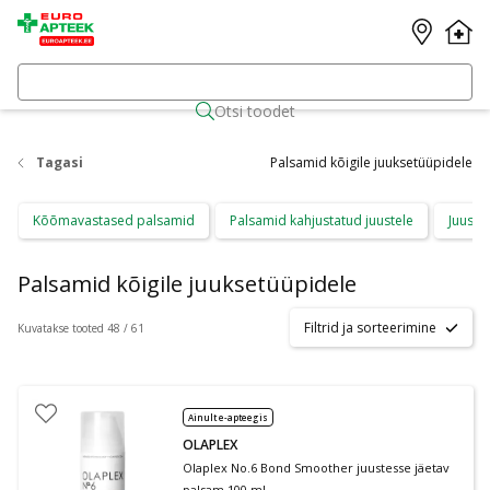
Otsi toodet
Tagasi
Palsamid kõigile juuksetüüpidele
Kõõmavastased palsamid
Palsamid kahjustatud juustele
Juuste
Palsamid kõigile juuksetüüpidele
Filtrid ja sorteerimine
Kuvatakse tooted 48 / 61
Ainult e-apteegis
OLAPLEX
Olaplex No.6 Bond Smoother juustesse jäetav
palsam 100 ml