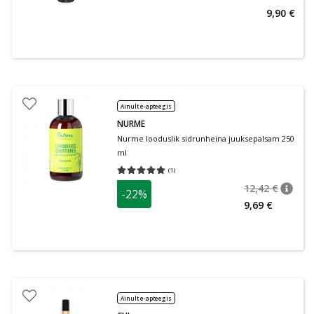
9,90 €
Ainult e-apteegis
NURME
Nurme looduslik sidrunheina juuksepalsam 250
ml
(
1
)
Keskmine hinnang 5.00
Hinnangute arv 1
12,42 €
-22%
nõuan
Tavalin
9,69 €
Ainult e-apteegis