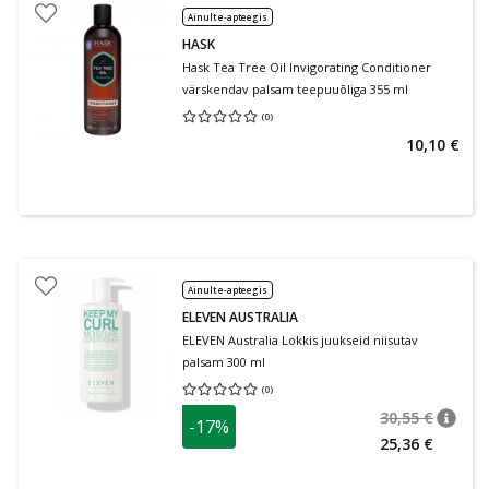
Ainult e-apteegis
HASK
Hask Tea Tree Oil Invigorating Conditioner
värskendav palsam teepuuõliga 355 ml
(
0
)
Keskmine hinnang 0.00
Hinnangute arv 0
10,10 €
Ainult e-apteegis
ELEVEN AUSTRALIA
ELEVEN Australia Lokkis juukseid niisutav
palsam 300 ml
(
0
)
Keskmine hinnang 0.00
Hinnangute arv 0
30,55 €
-17%
nõuan
Tavalin
25,36 €