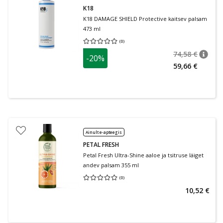
K18
K18 DAMAGE SHIELD Protective kaitsev palsam
473 ml
(
0
)
Keskmine hinnang 0.00
Hinnangute arv 0
74,58 €
-20%
nõuan
Tavalin
59,66 €
Ainult e-apteegis
PETAL FRESH
Petal Fresh Ultra-Shine aaloe ja tsitruse läiget
andev palsam 355 ml
(
0
)
Keskmine hinnang 0.00
Hinnangute arv 0
10,52 €