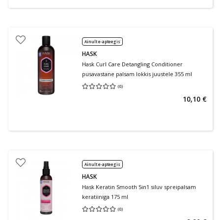
Ainult e-apteegis
HASK
Hask Curl Care Detangling Conditioner
pusavastane palsam lokkis juustele 355 ml
(
0
)
Keskmine hinnang 0.00
Hinnangute arv 0
10,10 €
Ainult e-apteegis
HASK
Hask Keratin Smooth 5in1 siluv spreipalsam
keratiiniga 175 ml
(
0
)
Keskmine hinnang 0.00
Hinnangute arv 0