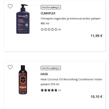
Ainult e-apteegis
CLIMAPLEX
Climaplex tugevdav ja kohevust andev palsam
400 ml
(
0
)
Keskmine hinnang 0.00
Hinnangute arv 0
11,99 €
Ainult e-apteegis
HASK
Hask Coconut Oil Nourishing Conditioner toitev
palsam 355 ml
(
1
)
Keskmine hinnang 5.00
Hinnangute arv 1
10,10 €