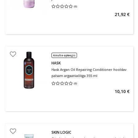
(
0
)
Keskmine hinnang 0.00
Hinnangute arv 0
21,92 €
Ainult e-apteegis
HASK
Hask Argan Oil Repairing Conditioner hooldav
palsam argaaniaõliga 355 ml
(
0
)
Keskmine hinnang 0.00
Hinnangute arv 0
10,10 €
SKIN LOGIC