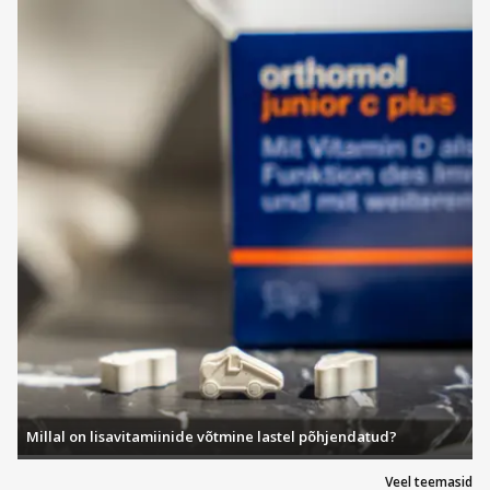
Millal on lisavitamiinide võtmine lastel põhjendatud?
Veel teemasid