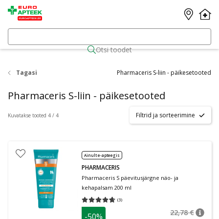
Otsi toodet
Tagasi
Pharmaceris S-liin - päikesetooted
Pharmaceris S-liin - päikesetooted
Filtrid ja sorteerimine
Kuvatakse tooted 4 / 4
Ainult e-apteegis
PHARMACERIS
Pharmaceris S päevitusjärgne näo- ja
kehapalsam 200 ml
(
3
)
Keskmine hinnang 4.67
Hinnangute arv 3
22,78 €
-50%
nõuan
Tavalin