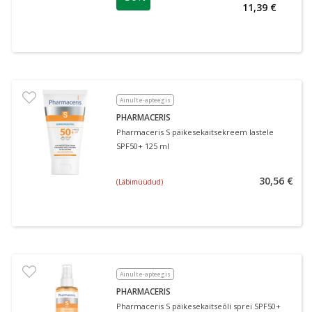
11,39 €
Ainult e-apteegis
PHARMACERIS
Pharmaceris S päikesekaitsekreem lastele
SPF50+ 125 ml
30,56 €
(Läbimüüdud)
Ainult e-apteegis
PHARMACERIS
Pharmaceris S päikesekaitseõli sprei SPF50+