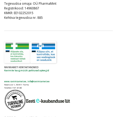
Tegevusloa omaja: OÜ PharmaMint
Registrikood: 14960867
KMKR: EE102252015
Kehtiva tegevusloa nr. 885
RAVIMIAMETI KONTAKTANDMED
Ravimite kaugmüüki pakkuvad apteegid
www.ravimiamet.ee
,
info@ravimiamet.ee
Nooruse 1, 50411 Tartu
Telefon 737 4140