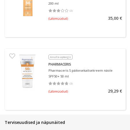
200 ml
(
2
)
Keskmine hinnang 3.00
Hinnangute arv 2
35,00 €
(Läbimüüdud)
Ainult e-apteegis
PHARMACERIS
Pharmaceris S päikesekaitsekreem näole
SPF50+ 50 ml
(
3
)
Keskmine hinnang 4.67
Hinnangute arv 3
29,29 €
(Läbimüüdud)
Terviseuudised ja näpunäited