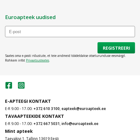
Euroapteek uudised
REGISTREERI
Saates oma e-posti nõustute, et teie andmeid töödeldakse otseturunduse eesmärgil.
Rohkem infot
Privaatsusteates
.
E-APTEEGI KONTAKT
E-R 9.00 - 17.00:
+372 610 3100
,
eapteek@euroapteek.ee
TAVAAPTEEKIDE KONTAKT
E-R 9.00 - 17.00:
+372 667 5031
,
info@euroapteek.ee
Mint apteek
Taevakivi 1, Tallinn 13619 Eesti