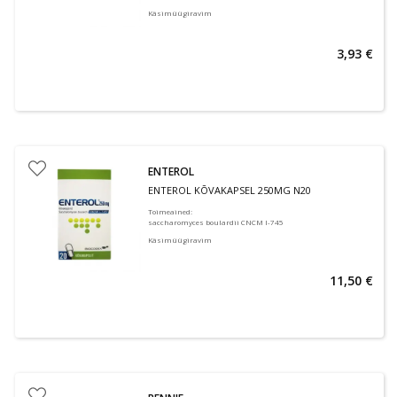
Käsimüügiravim
3,93 €
ENTEROL
ENTEROL KÕVAKAPSEL 250MG N20
Toimeained
:
saccharomyces boulardii CNCM I-745
Käsimüügiravim
11,50 €