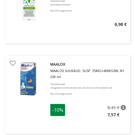
Toimeained
:
taimeekstraktid
Käsimüügiravim
6,98 €
MAALOX
MAALOX SUUKAUD. SUSP. 35MG+40MG/ML N1
250 ml
Toimeained
:
magneesiumhüdroksiid, alumiiniumhüdroksiid
Käsimüügiravim
8,41 €
-10%
nõuan
Tavalin
7,57 €