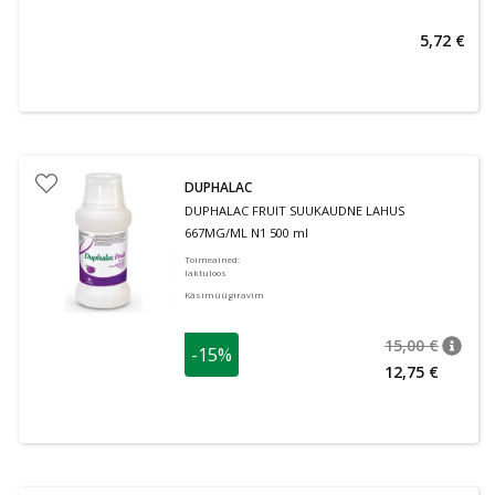
5,72 €
DUPHALAC
DUPHALAC FRUIT SUUKAUDNE LAHUS
667MG/ML N1 500 ml
Toimeained
:
laktuloos
Käsimüügiravim
15,00 €
-15%
nõuan
Tavalin
12,75 €