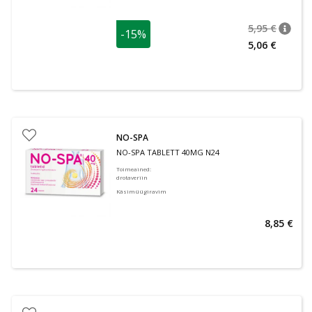
5,95 €
-15%
nõuan
Tavalin
5,06 €
NO-SPA
NO-SPA TABLETT 40MG N24
Toimeained
:
drotaveriin
Käsimüügiravim
8,85 €