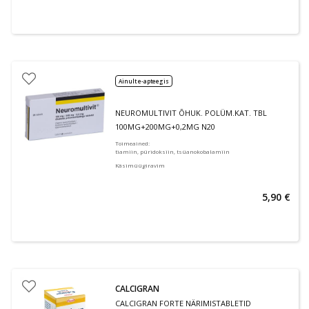
Ainult e-apteegis
NEUROMULTIVIT ÕHUK. POLÜM.KAT. TBL
100MG+200MG+0,2MG N20
Toimeained
:
tiamiin, püridoksiin, tsüanokobalamiin
Käsimüügiravim
5,90 €
CALCIGRAN
CALCIGRAN FORTE NÄRIMISTABLETID