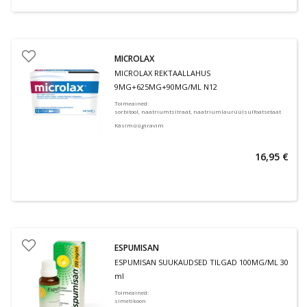
MICROLAX
MICROLAX REKTAALLAHUS
9MG+625MG+90MG/ML N12
Toimeained
:
sorbitool, naatriumtsitraat, naatriumlaurüülsulfoatsetaat
Käsimüügiravim
16,95 €
ESPUMISAN
ESPUMISAN SUUKAUDSED TILGAD 100MG/ML 30
ml
Toimeained
:
simetikoon