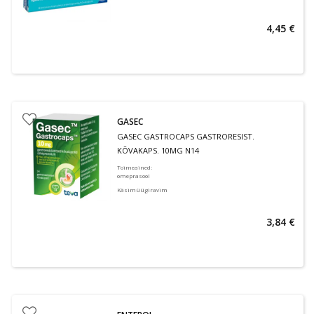
4,45 €
GASEC
GASEC GASTROCAPS GASTRORESIST.
KÕVAKAPS. 10MG N14
Toimeained
:
omeprasool
Käsimüügiravim
3,84 €