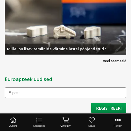
Millal on lisavitamiinide võtmine lastel põhjendatud?
Veel teemasid
Euroapteek uudised
REGISTREERI
Saates oma e-posti nõustute, et teie andmeid töödeldakse otseturunduse eesmärgil.
Rohkem infot
Privaatsusteates
.
Avaleht
Kategooriad
Ostukorv
Soovid
Rohkem