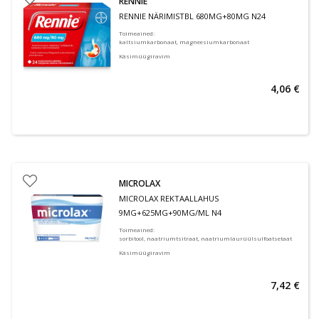
RENNIE
RENNIE NÄRIMISTBL 680MG+80MG N24
Toimeained
:
kaltsiumkarbonaat, magneesiumkarbonaat
Käsimüügiravim
4,06 €
MICROLAX
MICROLAX REKTAALLAHUS
9MG+625MG+90MG/ML N4
Toimeained
:
sorbitool, naatriumtsitraat, naatriumlaurüülsulfoatsetaat
Käsimüügiravim
7,42 €