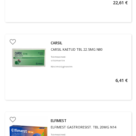
22,61 €
CARSIL
CARSIL KAETUD TBL 22.5MG N80
Toimeained
:
silümariin
Käsimüügiravim
6,41 €
ELFIMEST
ELFIMEST GASTRORESIST. TBL 20MG N14
Toimeained
: