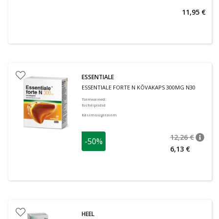
11,95 €
ESSENTIALE
ESSENTIALE FORTE N KÕVAKAPS 300MG N30
Toimeained
:
fosfolipiidid
Käsimüügiravim
12,26 €
-50%
nõuan
Tavalin
6,13 €
HEEL