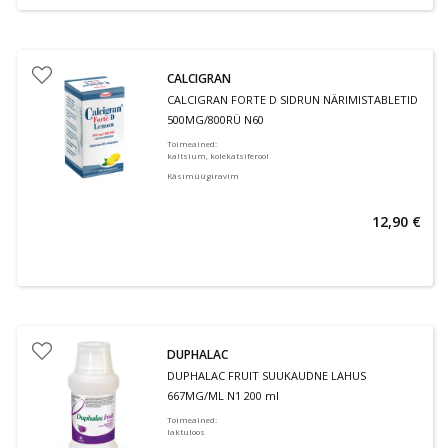
CALCIGRAN
CALCIGRAN FORTE D SIDRUN NÄRIMISTABLETID
500MG/800RÜ N60
Toimeained
:
kaltsium, kolekatsiferool
Käsimüügiravim
12,90 €
DUPHALAC
DUPHALAC FRUIT SUUKAUDNE LAHUS
667MG/ML N1 200 ml
Toimeained
:
laktuloos