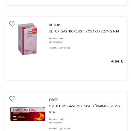
ULTOP
ULTOP GASTRORESIST. KÕVAKAPS 20MG N14
Toimeained
:
omeprasool
Käsimüügiravim
4,64 €
OMEP
OMEP UNO GASTRORESIST. KÕVAKAPS. 20MG
N14
Toimeained
:
omeprasool
Käsimüügiravim