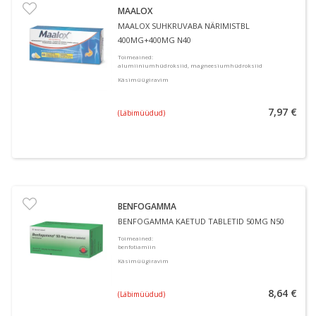
MAALOX
MAALOX SUHKRUVABA NÄRIMISTBL
400MG+400MG N40
Toimeained
:
alumiiniumhüdroksiid, magneesiumhüdroksiid
Käsimüügiravim
7,97 €
(Läbimüüdud)
BENFOGAMMA
BENFOGAMMA KAETUD TABLETID 50MG N50
Toimeained
:
benfotiamiin
Käsimüügiravim
8,64 €
(Läbimüüdud)