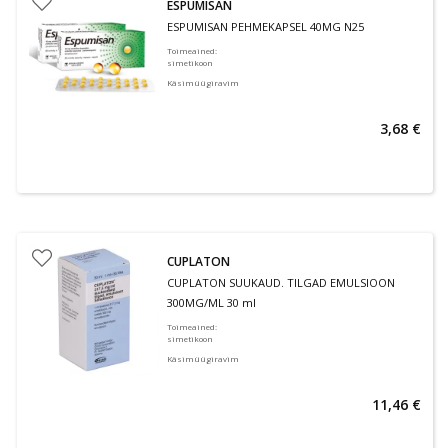
ESPUMISAN
ESPUMISAN PEHMEKAPSEL 40MG N25
Toimeained
:
simetikoon
Käsimüügiravim
3,68 €
CUPLATON
CUPLATON SUUKAUD. TILGAD EMULSIOON
300MG/ML 30 ml
Toimeained
:
simetikoon
Käsimüügiravim
11,46 €