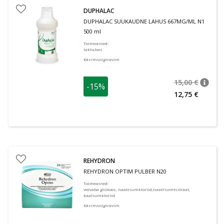
DUPHALAC
DUPHALAC SUUKAUDNE LAHUS 667MG/ML N1
500 ml
Toimeained
:
laktuloos
Käsimüügiravim
15,00 €
-15%
nõuan
Tavalin
12,75 €
REHYDRON
REHYDRON OPTIM PULBER N20
Toimeained
:
veevaba glükoos, naatriumkloriid,naatriumtsitraat,
kaaliumkloriid
Käsimüügiravim