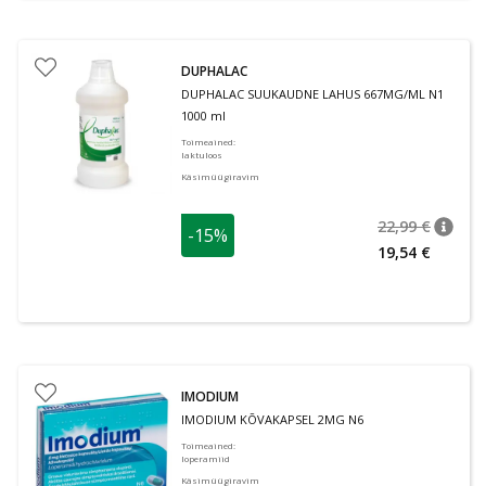
DUPHALAC
DUPHALAC SUUKAUDNE LAHUS 667MG/ML N1
1000 ml
Toimeained
:
laktuloos
Käsimüügiravim
22,99 €
-15%
nõuan
Tavalin
19,54 €
IMODIUM
IMODIUM KÕVAKAPSEL 2MG N6
Toimeained
:
loperamiid
Käsimüügiravim