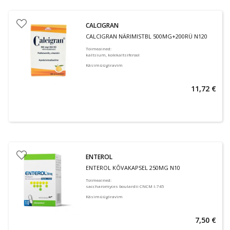
CALCIGRAN
CALCIGRAN NÄRIMISTBL 500MG+200RÜ N120
Toimeained
:
kaltsium, kolekaltsiferool
Käsimüügiravim
11,72 €
ENTEROL
ENTEROL KÕVAKAPSEL 250MG N10
Toimeained
:
saccharomyces boulardii CNCM I-745
Käsimüügiravim
7,50 €