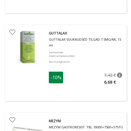
GUTTALAX
GUTTALAX SUUKAUDSED TILGAD 7.5MG/ML 15
ml
Toimeained
:
naatriumpikosulfaat
Käsimüügiravim
7,42 €
-10%
nõuan
Tavalin
6,68 €
MEZYM
MEZYM GASTRORESIST. TBL 10000+7500+375TÜ