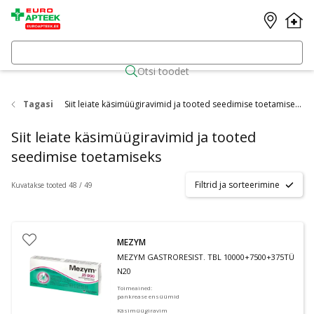
Otsi toodet
Tagasi
Siit leiate käsimüügiravimid ja tooted seedimise toetamiseks
Siit leiate käsimüügiravimid ja tooted
seedimise toetamiseks
Filtrid ja sorteerimine
Kuvatakse tooted 48 / 49
MEZYM
MEZYM GASTRORESIST. TBL 10000+7500+375TÜ
N20
Toimeained
:
pankrease ensüümid
Käsimüügiravim