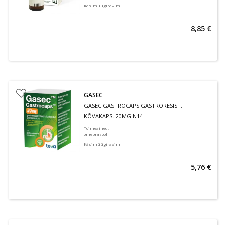
Käsimüügiravim
8,85 €
GASEC
GASEC GASTROCAPS GASTRORESIST.
KÕVAKAPS. 20MG N14
Toimeained
:
omeprasool
Käsimüügiravim
5,76 €