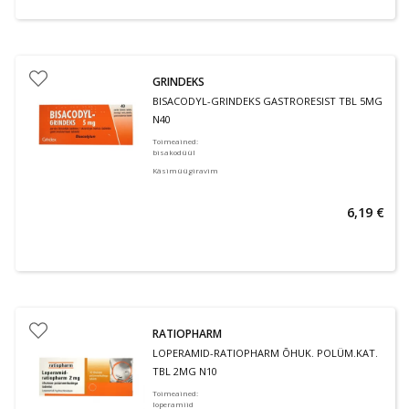
GRINDEKS
BISACODYL-GRINDEKS GASTRORESIST TBL 5MG
N40
Toimeained
:
bisakodüül
Käsimüügiravim
6,19 €
RATIOPHARM
LOPERAMID-RATIOPHARM ÕHUK. POLÜM.KAT.
TBL 2MG N10
Toimeained
:
loperamiid