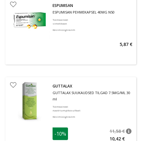
ESPUMISAN
ESPUMISAN PEHMEKAPSEL 40MG N50
Toimeained
:
simetikoon
Käsimüügiravim
5,87 €
GUTTALAX
GUTTALAX SUUKAUDSED TILGAD 7.5MG/ML 30
ml
Toimeained
:
naatriumpikosulfaat
Käsimüügiravim
11,58 €
-10%
nõuan
Tavalin
10,42 €