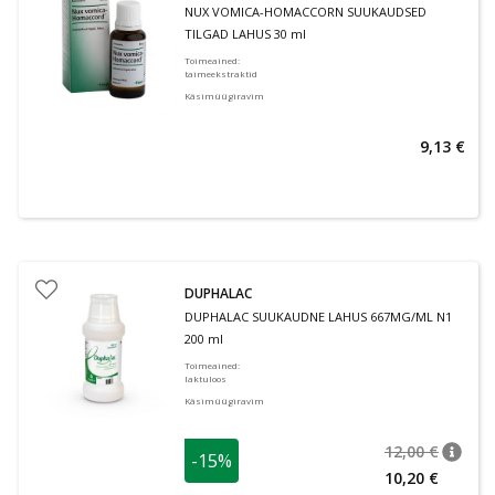
NUX VOMICA-HOMACCORN SUUKAUDSED
TILGAD LAHUS 30 ml
Toimeained
:
taimeekstraktid
Käsimüügiravim
9,13 €
DUPHALAC
DUPHALAC SUUKAUDNE LAHUS 667MG/ML N1
200 ml
Toimeained
:
laktuloos
Käsimüügiravim
12,00 €
-15%
nõuan
Tavalin
10,20 €