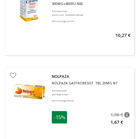
500MG+400RÜ N60
Toimeained
:
kaltsium, kolekatsiferool
Käsimüügiravim
10,27 €
NOLPAZA
NOLPAZA GASTRORESIST. TBL 20MG N7
Toimeained
:
pantoprasool
Käsimüügiravim
1,96 €
-15%
nõuan
Tavalin
1,67 €