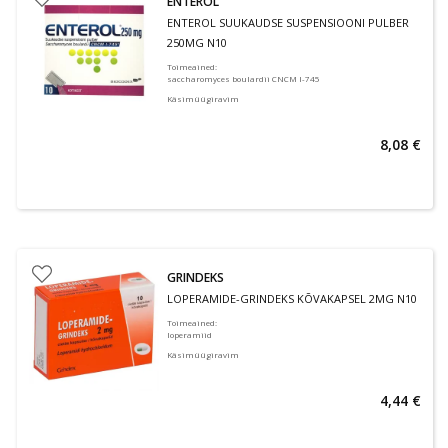
ENTEROL
ENTEROL SUUKAUDSE SUSPENSIOONI PULBER
250MG N10
Toimeained
:
saccharomyces boulardii CNCM I-745
Käsimüügiravim
8,08 €
GRINDEKS
LOPERAMIDE-GRINDEKS KÕVAKAPSEL 2MG N10
Toimeained
:
loperamiid
Käsimüügiravim
4,44 €