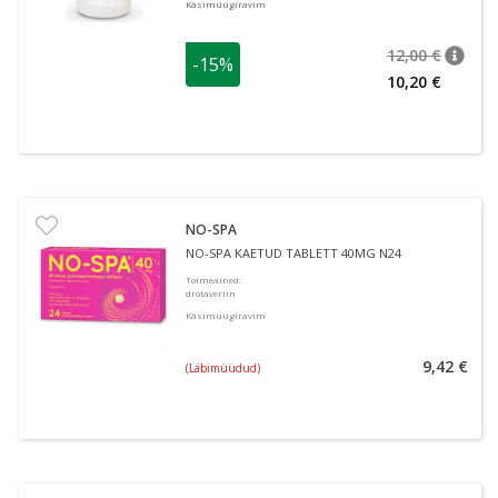
Käsimüügiravim
12,00 €
-15%
nõuan
Tavalin
10,20 €
NO-SPA
NO-SPA KAETUD TABLETT 40MG N24
Toimeained
:
drotaveriin
Käsimüügiravim
9,42 €
(Läbimüüdud)