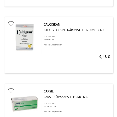
CALCIGRAN
CALCIGRAN SINE NÄRIMISTBL. 1250MG N120
Toimeained
:
kaltsium
Käsimüügiravim
9,48 €
CARSIL
CARSIL KÕVAKAPSEL 110MG N30
Toimeained
:
silümariin
Käsimüügiravim