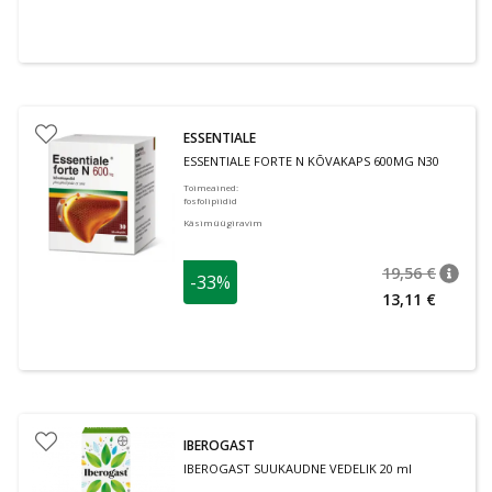
ESSENTIALE
ESSENTIALE FORTE N KÕVAKAPS 600MG N30
Toimeained
:
fosfolipiidid
Käsimüügiravim
19,56 €
-33%
nõuan
Tavalin
13,11 €
IBEROGAST
IBEROGAST SUUKAUDNE VEDELIK 20 ml