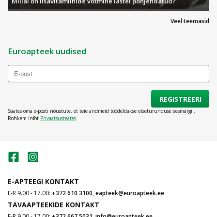
Millal on lisavitamiinide võtmine lastel põhjendatud?
Veel teemasid
Euroapteek uudised
REGISTREERI
Saates oma e-posti nõustute, et teie andmeid töödeldakse otseturunduse eesmärgil.
Rohkem infot
Privaatsusteates
.
E-APTEEGI KONTAKT
E-R 9.00 - 17.00:
+372 610 3100
,
eapteek@euroapteek.ee
TAVAAPTEEKIDE KONTAKT
E-R 9.00 - 17.00:
+372 667 5031
,
info@euroapteek.ee