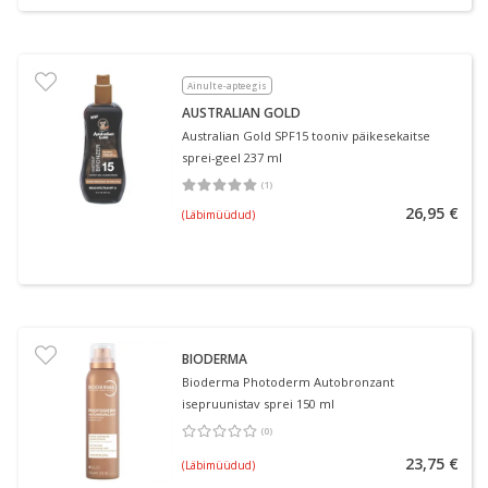
Ainult e-apteegis
AUSTRALIAN GOLD
Australian Gold SPF15 tooniv päikesekaitse
sprei-geel 237 ml
(
1
)
Keskmine hinnang 5.00
Hinnangute arv 1
26,95 €
(Läbimüüdud)
BIODERMA
Bioderma Photoderm Autobronzant
isepruunistav sprei 150 ml
(
0
)
Keskmine hinnang 0.00
Hinnangute arv 0
23,75 €
(Läbimüüdud)