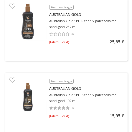
Ainult e-apteegis
AUSTRALIAN GOLD
Australian Gold SPF10 tooniv päikesekaitse
sprei-geel 237 ml
(
0
)
Keskmine hinnang 0.00
Hinnangute arv 0
25,85 €
(Läbimüüdud)
Ainult e-apteegis
AUSTRALIAN GOLD
Australian Gold SPF15 tooniv päikesekaitse
sprei-geel 100 ml
(
1
)
Keskmine hinnang 5.00
Hinnangute arv 1
15,95 €
(Läbimüüdud)