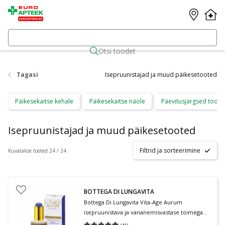
Otsi toodet
Tagasi
Isepruunistajad ja muud päikesetooted
Päikesekaitse kehale
Päikesekaitse näole
Päevitusjärgsed toote
Isepruunistajad ja muud päikesetooted
Filtrid ja sorteerimine
Kuvatakse tooted 24 / 24
BOTTEGA DI LUNGAVITA
Bottega Di Lungavita Vita-Age Aurum
isepruunistava ja vananemisvastase toimega
kontsentraat 30 ml
(
41
)