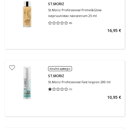
ST.MORIZ
St.Moriz Professional Prime&Glow
isepruunistav näoseerum 25 ml
(
0
)
Keskmine hinnang 0.00
Hinnangute arv 0
16,95 €
Ainult e-apteegis
ST.MORIZ
St.Moriz Professional Fast losjoon 200 ml
(
1
)
Keskmine hinnang 1.00
Hinnangute arv 1
10,95 €