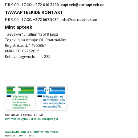
E-R 9.00 - 17.00:
+372 610 3100
,
eapteek@euroapteek.ee
TAVAAPTEEKIDE KONTAKT
E-R 9.00 - 17.00:
+372 667 5031
,
info@euroapteek.ee
Mint apteek
Taevakivi 1, Tallinn 13619 Eesti
Tegevusloa omaja: OÜ PharmaMint
Registrikood: 14960867
KMKR: EE102252015
Kehtiva tegevusloa nr. 885
RAVIMIAMETI KONTAKTANDMED
Ravimite kaugmüüki pakkuvad apteegid
www.ravimiamet.ee
,
info@ravimiamet.ee
Nooruse 1, 50411 Tartu