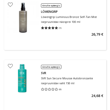
Ainult e-apteegis
LÖWENGRIP
Löwengrip Luminous Bronze Self-Tan Mist
isepruunistav näosprei 100 ml
(
1
)
Keskmine hinnang 5.00
Hinnangute arv 1
26,79 €
Ainult e-apteegis
SVR
SVR Sun Secure Mousse Autobronzante
isepruunistav vaht 150 ml
(
0
)
Keskmine hinnang 0.00
Hinnangute arv 0
24,68 €