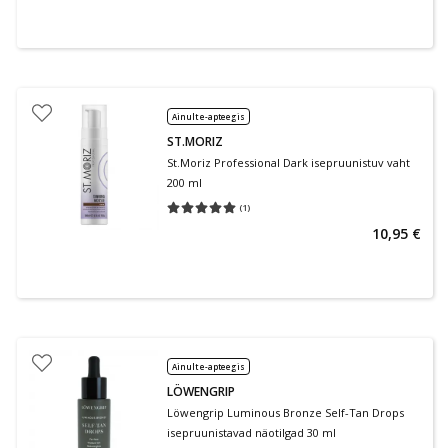
Ainult e-apteegis
ST.MORIZ
St.Moriz Professional Dark isepruunistuv vaht
200 ml
(
1
)
Keskmine hinnang 5.00
Hinnangute arv 1
10,95 €
Ainult e-apteegis
LÖWENGRIP
Löwengrip Luminous Bronze Self-Tan Drops
isepruunistavad näotilgad 30 ml