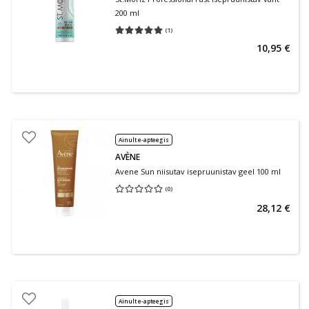
200 ml
(
1
)
Keskmine hinnang 5.00
Hinnangute arv 1
10,95 €
Ainult e-apteegis
AVÈNE
Avene Sun niisutav isepruunistav geel 100 ml
(
0
)
Keskmine hinnang 0.00
Hinnangute arv 0
28,12 €
Ainult e-apteegis