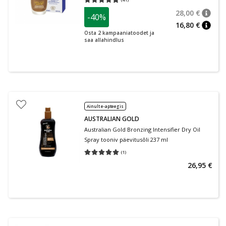
Keskmine hinnang 4.95
Hinnangute arv 41
28,00 €
-40%
nõuan
Tavalin
16,80 €
nõuan
Osta 2 kampaaniatoodet ja
saa allahindlus
Ainult e-apteegis
AUSTRALIAN GOLD
Australian Gold Bronzing Intensifier Dry Oil
Spray tooniv päevitusõli 237 ml
(
1
)
Keskmine hinnang 5.00
Hinnangute arv 1
26,95 €