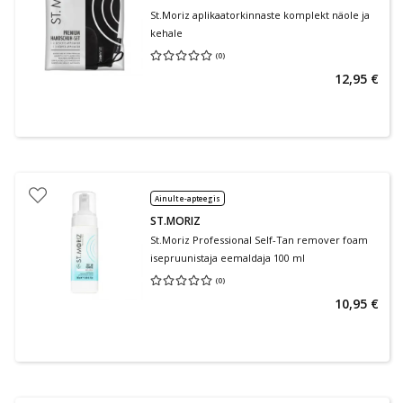
St.Moriz aplikaatorkinnaste komplekt näole ja
kehale
(
0
)
Keskmine hinnang 0.00
Hinnangute arv 0
12,95 €
Ainult e-apteegis
ST.MORIZ
St.Moriz Professional Self-Tan remover foam
isepruunistaja eemaldaja 100 ml
(
0
)
Keskmine hinnang 0.00
Hinnangute arv 0
10,95 €