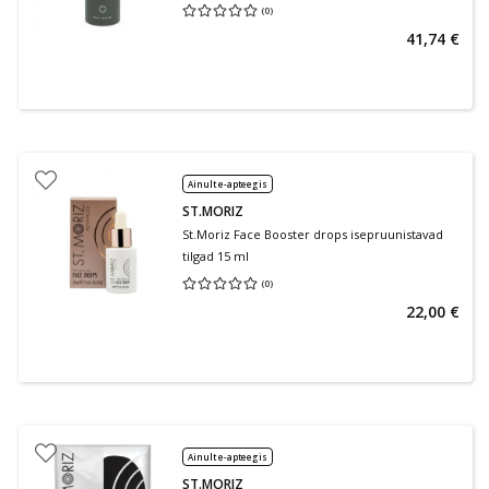
(
0
)
Keskmine hinnang 0.00
Hinnangute arv 0
41,74 €
Ainult e-apteegis
ST.MORIZ
St.Moriz Face Booster drops isepruunistavad
tilgad 15 ml
(
0
)
Keskmine hinnang 0.00
Hinnangute arv 0
22,00 €
Ainult e-apteegis
ST.MORIZ