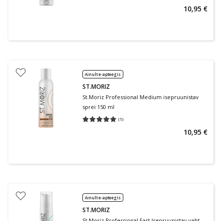
10,95 €
Ainult e-apteegis
ST.MORIZ
St.Moriz Professional Medium isepruunistav
sprei 150 ml
(
1
)
Keskmine hinnang 5.00
Hinnangute arv 1
10,95 €
Ainult e-apteegis
ST.MORIZ
St.Moriz Professional Fast Isepruunistav vaht