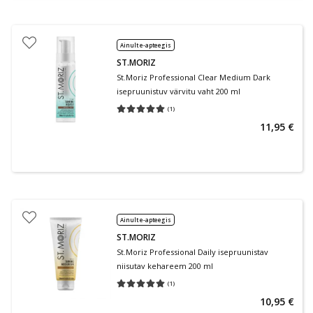
Ainult e-apteegis
ST.MORIZ
St.Moriz Professional Clear Medium Dark
isepruunistuv värvitu vaht 200 ml
(
1
)
Keskmine hinnang 5.00
Hinnangute arv 1
11,95 €
Ainult e-apteegis
ST.MORIZ
St.Moriz Professional Daily isepruunistav
niisutav kehareem 200 ml
(
1
)
Keskmine hinnang 5.00
Hinnangute arv 1
10,95 €