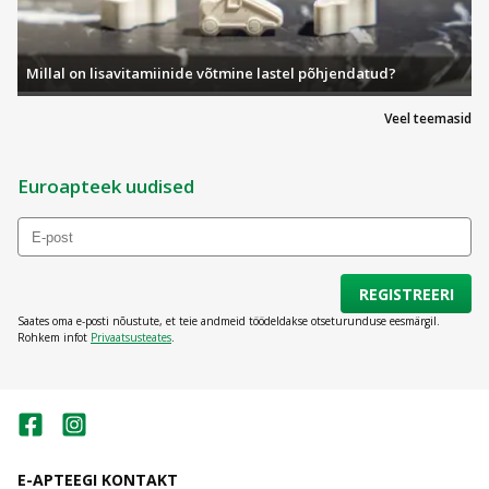
Millal on lisavitamiinide võtmine lastel põhjendatud?
Veel teemasid
Euroapteek uudised
REGISTREERI
Saates oma e-posti nõustute, et teie andmeid töödeldakse otseturunduse eesmärgil.
Rohkem infot
Privaatsusteates
.
E-APTEEGI KONTAKT