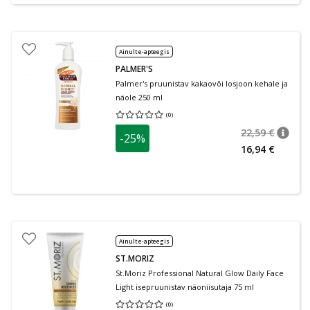
Ainult e-apteegis
PALMER'S
Palmer's pruunistav kakaovõi losjoon kehale ja
näole 250 ml
(
0
)
Keskmine hinnang 0.00
Hinnangute arv 0
22,59 €
-25%
nõuan
Tavalin
16,94 €
Ainult e-apteegis
ST.MORIZ
St.Moriz Professional Natural Glow Daily Face
Light isepruunistav näoniisutaja 75 ml
(
0
)
Keskmine hinnang 0.00
Hinnangute arv 0