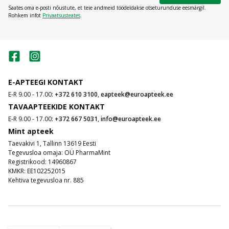
Saates oma e-posti nõustute, et teie andmeid töödeldakse otseturunduse eesmärgil.
Rohkem infot
Privaatsusteates
.
E-APTEEGI KONTAKT
E-R 9.00 - 17.00:
+372 610 3100
,
eapteek@euroapteek.ee
TAVAAPTEEKIDE KONTAKT
E-R 9.00 - 17.00:
+372 667 5031
,
info@euroapteek.ee
Mint apteek
Taevakivi 1, Tallinn 13619 Eesti
Tegevusloa omaja: OÜ PharmaMint
Registrikood: 14960867
KMKR: EE102252015
Kehtiva tegevusloa nr. 885