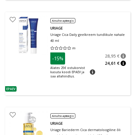
Ainult e-apteegis
URIAGE
Uriage Cica Daily geelkreem tundlikule nahale
40 ml
(
0
)
Keskmine hinnang 0.00
Hinnangute arv 0
28,95 €
-15%
nõuan
Tavalin
24,61 €
nõuan
Alates 25€ ostukorvist
nõuanne
kasuta koodi EPAEV ja
saa allahindlus.
EPAEV
nõuanne
Ainult e-apteegis
URIAGE
Uriage Bariederm Cica dermatoloogiline õli