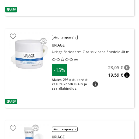
EPAEV
nõuanne
Ainult e-apteegis
URIAGE
Uriage Bariederm Cica salv nahalõhedele 40 ml
(
0
)
Keskmine hinnang 0.00
Hinnangute arv 0
23,05 €
-15%
nõuan
Tavalin
19,59 €
nõuan
Alates 25€ ostukorvist
nõuanne
kasuta koodi EPAEV ja
saa allahindlus.
EPAEV
nõuanne
Ainult e-apteegis
URIAGE