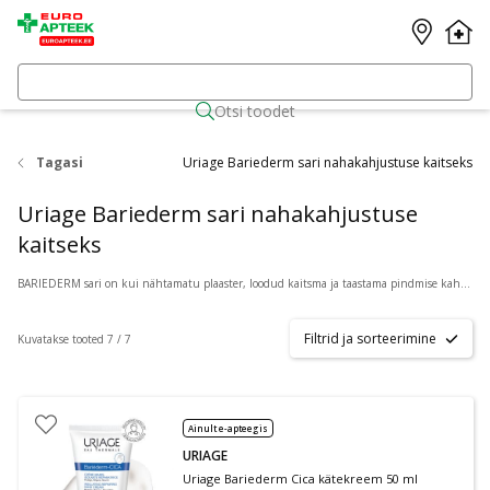
Otsi toodet
Tagasi
Uriage Bariederm sari nahakahjustuse kaitseks
Uriage Bariederm sari nahakahjustuse
kaitseks
BARIEDERM sari on kui nähtamatu plaaster, loodud kaitsma ja taastama pindmise kahjustusega naha piirkondi nii külma, tuule mõjul või kratsimisel tekitatud kahju, tätoveeringu või mõne muu kosmeetilise või pisikirurgilise protseduuri järgselt. Rahustab koheselt ja vähendab valuaistingut, turset ja punetust.
Filtrid ja sorteerimine
Kuvatakse tooted 7 / 7
Ainult e-apteegis
URIAGE
Uriage Bariederm Cica kätekreem 50 ml