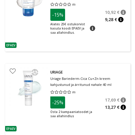
(
0
)
Keskmine hinnang 0.00
Hinnangute arv 0
10,92 €
-15%
nõuan
Tavalin
9,28 €
nõuann
Alates 25€ ostukorvist
nõuanne
kasuta koodi EPAEV ja
saa allahindlus.
EPAEV
nõuanne
URIAGE
Uriage Bariederm-Cica Cu+Zn kreem
kahjustunud ja ärritunud nahale 40 ml
(
0
)
Keskmine hinnang 0.00
Hinnangute arv 0
17,69 €
-25%
nõuan
Tavalin
13,27 €
nõuan
Osta 2 kampaaniatoodet ja
saa allahindlus
EPAEV
nõuanne