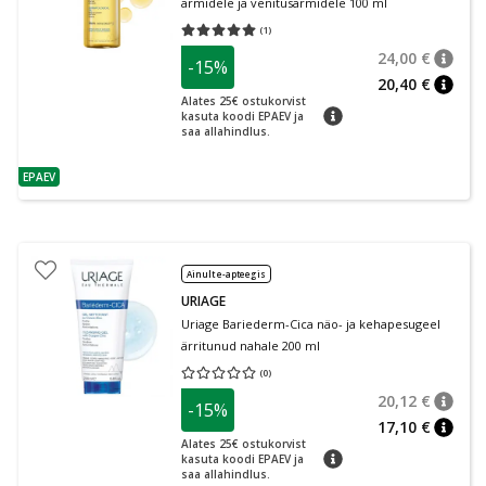
armidele ja venitusarmidele 100 ml
(
1
)
Keskmine hinnang 5.00
Hinnangute arv 1
24,00 €
-15%
nõuan
Tavalin
20,40 €
nõuan
Alates 25€ ostukorvist
nõuanne
kasuta koodi EPAEV ja
saa allahindlus.
EPAEV
nõuanne
Ainult e-apteegis
URIAGE
Uriage Bariederm-Cica näo- ja kehapesugeel
ärritunud nahale 200 ml
(
0
)
Keskmine hinnang 0.00
Hinnangute arv 0
20,12 €
-15%
nõuan
Tavalin
17,10 €
nõuan
Alates 25€ ostukorvist
nõuanne
kasuta koodi EPAEV ja
saa allahindlus.