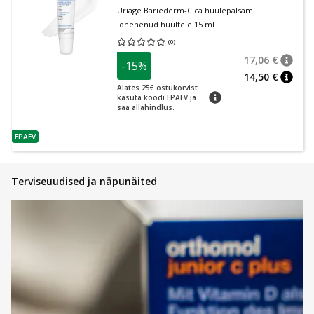
Uriage Bariederm-Cica huulepalsam
lõhenenud huultele 15 ml
(
0
)
Keskmine hinnang 0.00
Hinnangute arv 0
17,06 €
-15%
nõuan
Tavalin
14,50 €
nõuan
Alates 25€ ostukorvist
nõuanne
kasuta koodi EPAEV ja
saa allahindlus.
EPAEV
nõuanne
Terviseuudised ja näpunäited