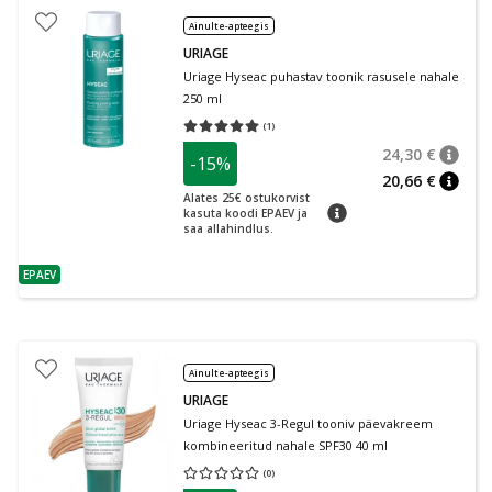
Ainult e-apteegis
URIAGE
Uriage Hyseac puhastav toonik rasusele nahale
250 ml
(
1
)
Keskmine hinnang 5.00
Hinnangute arv 1
24,30 €
-15%
nõuan
Tavalin
20,66 €
nõuan
Alates 25€ ostukorvist
nõuanne
kasuta koodi EPAEV ja
saa allahindlus.
EPAEV
nõuanne
Ainult e-apteegis
URIAGE
Uriage Hyseac 3-Regul tooniv päevakreem
kombineeritud nahale SPF30 40 ml
(
0
)
Keskmine hinnang 0.00
Hinnangute arv 0