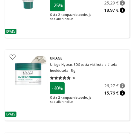
25,29 €
-25%
nõuan
Tavalin
18,97 €
nõuan
Osta 2 kampaaniatoodet ja
saa allahindlus
EPAEV
nõuanne
URIAGE
Uriage Hyseac SOS pasta vistikutele öiseks
hoolduseks 15 g
(
1
)
Keskmine hinnang 5.00
Hinnangute arv 1
26,27 €
-40%
nõuan
Tavalin
15,76 €
nõuan
Osta 2 kampaaniatoodet ja
saa allahindlus
EPAEV
nõuanne