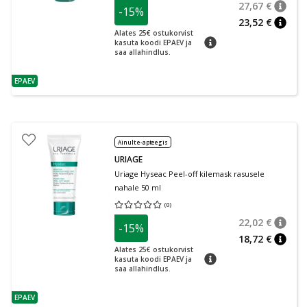
27,67 €
-15%
nõuan
Tavalin
23,52 €
nõuan
Alates 25€ ostukorvist
nõuanne
kasuta koodi EPAEV ja
saa allahindlus.
EPAEV
nõuanne
Ainult e-apteegis
URIAGE
Uriage Hyseac Peel-off kilemask rasusele
nahale 50 ml
(
0
)
Keskmine hinnang 0.00
Hinnangute arv 0
22,02 €
-15%
nõuan
Tavalin
18,72 €
nõuan
Alates 25€ ostukorvist
nõuanne
kasuta koodi EPAEV ja
saa allahindlus.
EPAEV
nõuanne