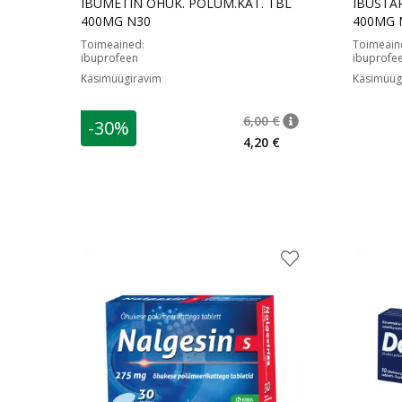
IBUMETIN ÕHUK. POLÜM.KAT. TBL
IBUSTA
400MG N30
400MG 
Toimeained
:
Toimeain
ibuprofeen
ibuprofe
Käsimüügiravim
Käsimüüg
6,00 €
-30%
nõuanne
Tavaline hind
:
6,00
4,20 €