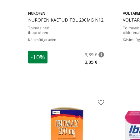
NUROFEN
VOLTARE
NUROFEN KAETUD TBL 200MG N12
VOLTAR
Toimeained
:
Toimeain
ibuprofeen
diklofena
Käsimüügiravim
Käsimüüg
3,39 €
-10%
nõuanne
Tavaline hind
:
3,39
3,05 €