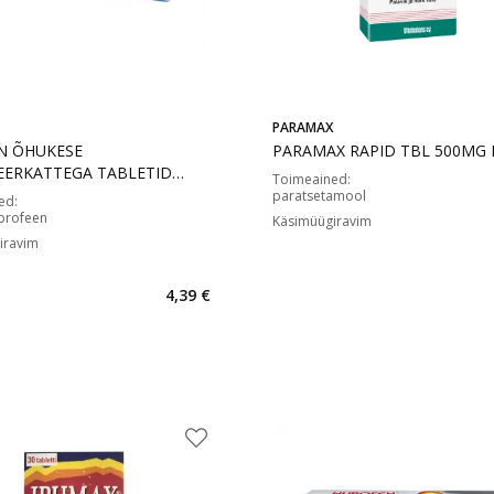
PARAMAX
N ÕHUKESE
PARAMAX RAPID TBL 500MG 
ERKATTEGA TABLETID
Toimeained
:
10
paratsetamool
ed
:
profeen
Käsimüügiravim
iravim
4,39 €