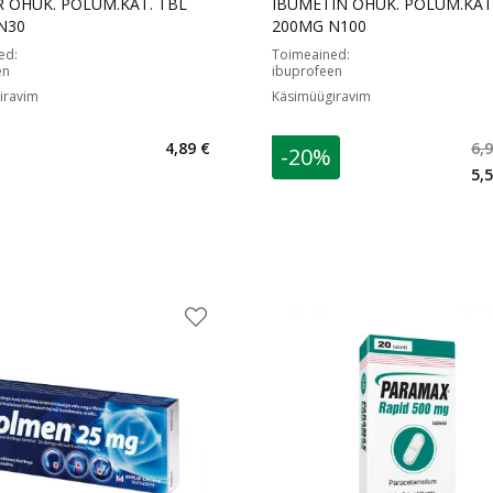
R ÕHUK. POLÜM.KAT. TBL
IBUMETIN ÕHUK. POLÜM.KAT
N30
200MG N100
ed
:
Toimeained
:
en
ibuprofeen
iravim
Käsimüügiravim
4,89 €
6,
-20%
 €
5,