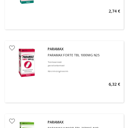
2,74 €
PARAMAX
PARAMAX FORTE TBL 1000MG N25
Toimeained
:
paratsetamool
Käsimüügiravim
6,32 €
PARAMAX