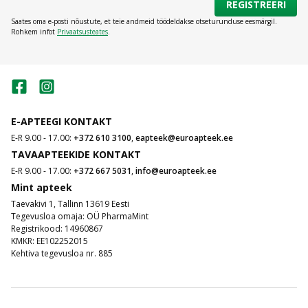
REGISTREERI
Saates oma e-posti nõustute, et teie andmeid töödeldakse otseturunduse eesmärgil.
Rohkem infot
Privaatsusteates
.
E-APTEEGI KONTAKT
E-R 9.00 - 17.00:
+372 610 3100
,
eapteek@euroapteek.ee
TAVAAPTEEKIDE KONTAKT
E-R 9.00 - 17.00:
+372 667 5031
,
info@euroapteek.ee
Mint apteek
Taevakivi 1, Tallinn 13619 Eesti
Tegevusloa omaja: OÜ PharmaMint
Registrikood: 14960867
KMKR: EE102252015
Kehtiva tegevusloa nr. 885