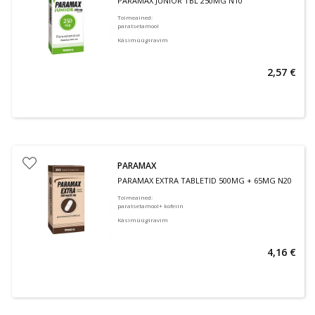
PARAMAX JUNIOR TBL 250MG N10
Toimeained
:
paratsetamool
Käsimüügiravim
2,57 €
PARAMAX
PARAMAX EXTRA TABLETID 500MG + 65MG N20
Toimeained
:
paratsetamool+ kofeiin
Käsimüügiravim
4,16 €