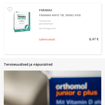
PARAMAX
PARAMAX RAPID TBL 500MG N100
Toimeained
:
paratsetamool
Käsimüügiravim
6,47 €
(Läbimüüdud)
Terviseuudised ja näpunäited