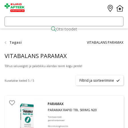
Otsi toodet
Tagasi
VITABALANS PARAMAX
VITABALANS PARAMAX
Tõhus valuvaigisti ja palabikku alandav ravim kogu perele!
Filtrid ja sorteerimine
Kuvatakse tooted 5 / 5
PARAMAX
PARAMAX RAPID TBL 500MG N20
Toimeained
:
paratsetamool
Käsimüügiravim