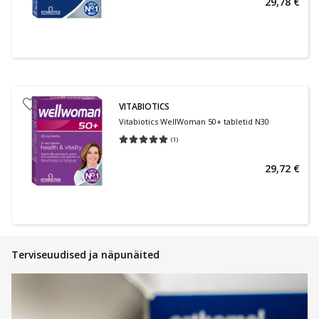
29,78 €
VITABIOTICS
Vitabiotics WellWoman 50+ tabletid N30
(
1
)
Keskmine hinnang 5.00
Hinnangute arv 1
29,72 €
Terviseuudised ja näpunäited