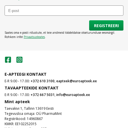
REGISTREERI
Saates oma e-posti nõustute, et teie andmeid töödeldakse otseturunduse eesmärgil.
Rohkem infot
Privaatsusteates
.
E-APTEEGI KONTAKT
E-R 9.00 - 17.00:
+372 610 3100
,
eapteek@euroapteek.ee
TAVAAPTEEKIDE KONTAKT
E-R 9.00 - 17.00:
+372 667 5031
,
info@euroapteek.ee
Mint apteek
Taevakivi 1, Tallinn 13619 Eesti
Tegevusloa omaja: OÜ PharmaMint
Registrikood: 14960867
KMKR: EE102252015