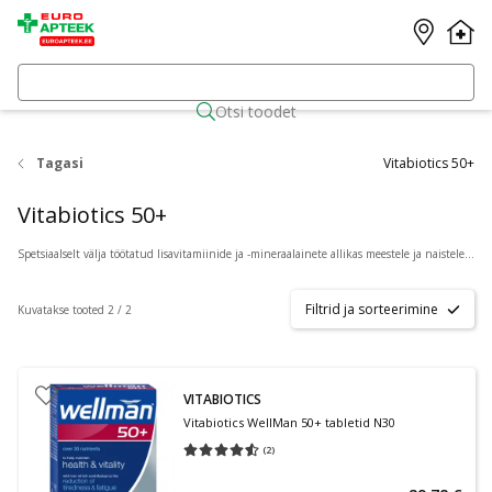
Otsi toodet
Tagasi
Vitabiotics 50+
Vitabiotics 50+
Spetsiaalselt välja töötatud lisavitamiinide ja -mineraalainete allikas meestele ja naistele vanuses 50 aastat ja enam.
Filtrid ja sorteerimine
Kuvatakse tooted 2 / 2
VITABIOTICS
Vitabiotics WellMan 50+ tabletid N30
(
2
)
Keskmine hinnang 4.50
Hinnangute arv 2