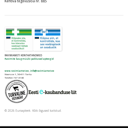
Kehtiva tegevusloa nr. 885
RAVIMIAMETI KONTAKTANDMED
Ravimite kaugmüüki pakkuvad apteegid
www.ravimiamet.ee
,
info@ravimiamet.ee
Nooruse 1, 50411 Tartu
Telefon 737 4140
© 2026 Euroapteek. Kõik õigused kaitstud.