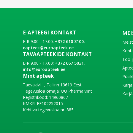
E-APTEEGI KONTAKT
MEI
E-R 9.00 - 17.00:
+372 610 3100
,
Meis
eapteek@euroapteek.ee
Konta
TAVAAPTEEKIDE KONTAKT
Töö j
E-R 9.00 - 17.00:
+372 667 5031
,
Aptee
info@euroapteek.ee
Mint apteek
Püsik
Taevakivi 1, Tallinn 13619 Eesti
Karja
Tegevusloa omaja: OÜ PharmaMint
Karjä
Registrikood: 14960867
KMKR: EE102252015
Kehtiva tegevusloa nr. 885