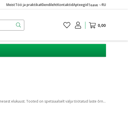
Meist
Töö ja praktika
Kliendileht
Kontaktid
Apteegid
RU
Teave
0,00
Ziaja Baby & Kids on nahasõbralik lastele ja beebidele mõeldud hooldussari, mis hõlmab šampoone, kehahooldus- ning vannitooteid alates esimesest elukuust. Tooted on spetsiaalselt välja töötatud laste õrna nahka silmas pidades.