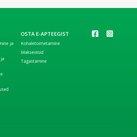
OSTA E-APTEEGIST
imine ja
Kohaletoimetamine
e
Makseviisid
 ja
Tagastamine
e
de
used