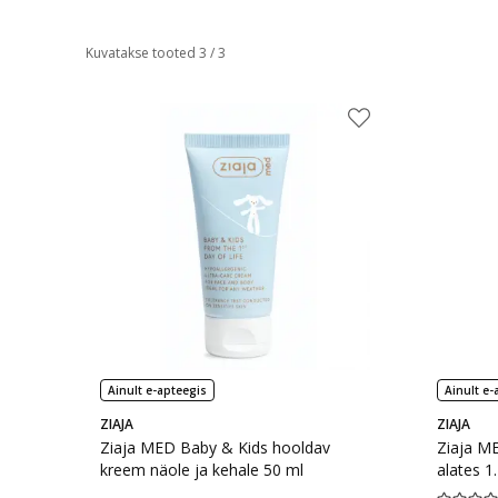
Kuvatakse tooted 3 / 3
Ainult e-apteegis
Ainult e-
ZIAJA
ZIAJA
Ziaja MED Baby & Kids hooldav
Ziaja ME
kreem näole ja kehale 50 ml
alates 1