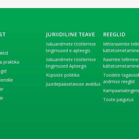
ST
JURIIDILINE TEAVE
REEGLID
t
Isikuandmete töötlemise
Mitteravimite tell
tingimused e-apteegis
kättetoimetamin
ktid
Isikuandmete töötlemise
Ravimite tellimine
a praktika
tingimused Apteegis
kättetoimetamin
gid
Küpsiste poliitika
Toodete tagasisi
liendile
andmise reeglid
Juurdepääsetavuse avaldus
ar
Kampaaniatingim
är
Toote paigutus