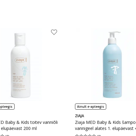
apteegis
Ainult e-apteegis
ZIAJA
D Baby & Kids toitev vanniõli
Ziaja MED Baby & Kids šampo
. elupäevast 200 ml
vannigeel alates 1. elupäevast