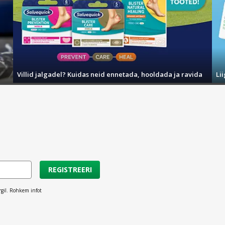
Villid jalgadel? Kuidas neid ennetada, hooldada ja ravida
Li
REGISTREERI
rgil. Rohkem infot