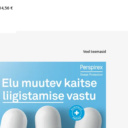
rv 0
14,56 €
Veel teemasid