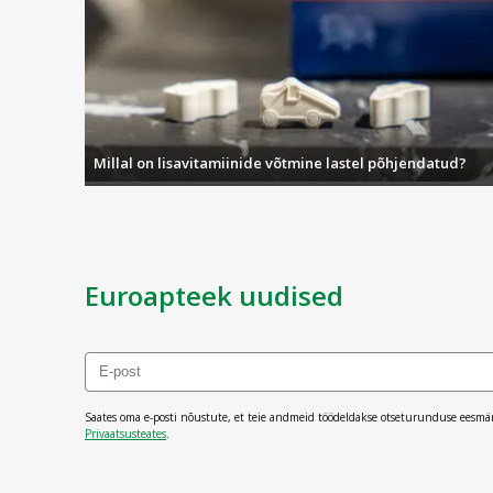
Millal on lisavitamiinide võtmine lastel põhjendatud?
Euroapteek uudised
Saates oma e-posti nõustute, et teie andmeid töödeldakse otseturunduse eesmä
Privaatsusteates
.