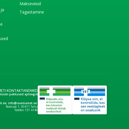
e
Makseviisid
 ja
Tagastamine
e
de
used
METI KONTAKTANDMED
müüki pakkuvad apteegid
t.ee
,
info@ravimiamet.ee
Nooruse 1, 50411 Tartu
Telefon 737 4140