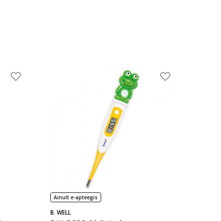
Ainult e-apteegis
B. WELL