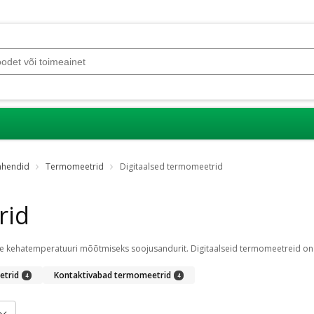
ahendid
Termomeetrid
Digitaalsed termomeetrid
rid
etrid
Kontaktivabad termomeetrid
4
4