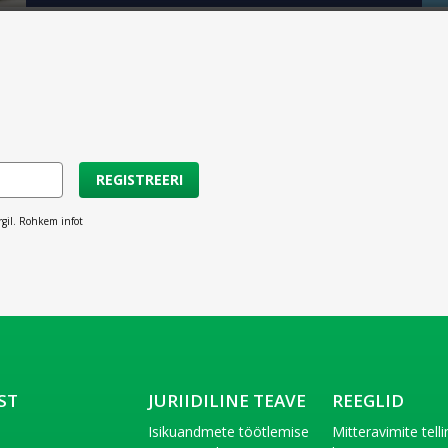
REGISTREERI
rgil. Rohkem infot
ST
JURIIDILINE TEAVE
REEGLID
t
Isikuandmete töötlemise
Mitteravimite tell