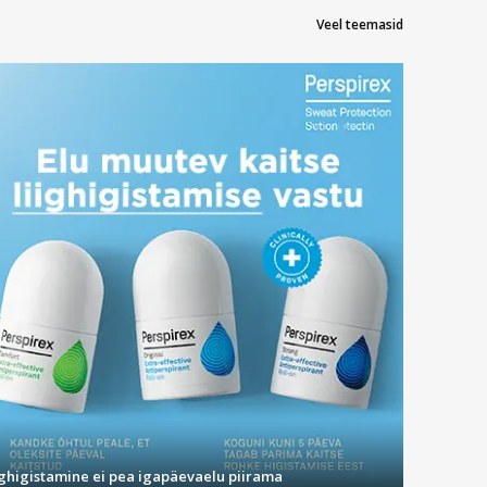
Veel teemasid
lati vähemalt 10 minutit pärast söömist või joomist, enne kui
eie tervise jälgimisel ja palaviku tuvastamisel. Nimelt on palavik
ei pea nende kasutamiseks termomeetrit vooluvõrku lülitama. Kui
õõta inimese kehatemperatuuri vaid mõne sentimeetri kauguselt.
da või kellegi teise kehal. Temperatuuri saate teada vaid loetud
ad ootama minuteid, et saada teada tulemus ning lapsi võib see
 tehes - just nii võib kirjeldada termomeetrite soetamist siit
ighigistamine ei pea igapäevaelu piirama