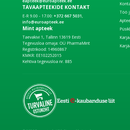
eapteek@euroapteek.ee
Konta
TAVAAPTEEKIDE KONTAKT
Töö j
E-R 9.00 - 17.00:
+372 667 5031
,
Aptee
info@euroapteek.ee
Mint apteek
Püsik
Taevakivi 1, Tallinn 13619 Eesti
Karja
Tegevusloa omaja: OÜ PharmaMint
Karjä
Registrikood: 14960867
KMKR: EE102252015
Kehtiva tegevusloa nr. 885