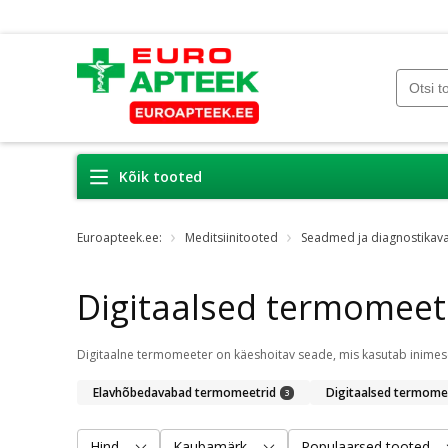
Kõik tooted
Euroapteek.ee:
Meditsiinitooted
Seadmed ja diagnostikav
Digitaalsed termomeet
Elavhõbedavabad termomeetrid
Digitaalsed termome
3
Hind
Kaubamärk
Populaarsed tooted