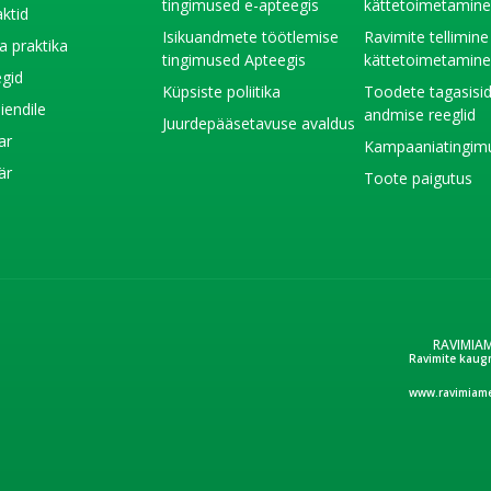
tingimused e-apteegis
kättetoimetamin
ktid
Isikuandmete töötlemise
Ravimite tellimine
a praktika
tingimused Apteegis
kättetoimetamin
gid
Küpsiste poliitika
Toodete tagasisi
liendile
andmise reeglid
Juurdepääsetavuse avaldus
ar
Kampaaniatingim
är
Toote paigutus
RAVIMIA
Ravimite kaug
www.ravimiame