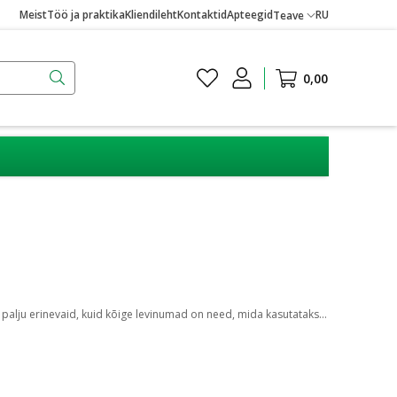
Meist
Töö ja praktika
Kliendileht
Kontaktid
Apteegid
RU
Teave
0,00
Digitaalne termomeeter on käeshoitav seade, mis kasutab inimese kehatemperatuuri mõõtmiseks soojusandurit. Digitaalseid termomeetreid on palju erinevaid, kuid kõige levinumad on need, mida kasutatakse suu, pärasoole või kaenlaaluse temperatuuri mõõtmiseks.