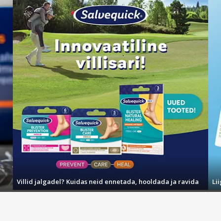
made kaitset/näokaitset.
d ainult riietele.
jooksul ettevaatlikult veega. Eemaldada kontaktläätsed, kui neid on 
abekeskuse või arstiga.
ebiga. Nahaärrituse või löövete korral: pöörduda arsti poole.
 pöörduda Mürgistusteabekeskuse või arsti poole.
ärske õhu kätte ja asetada puhkeseisundisse mugavasse asendisse, m
õi arsti poole.
 temperatuuril üle 50 °C. Hoida eemal toiduainetest.
Villid jalgadel? Kuidas neid ennetada, hooldada ja ravida
Li