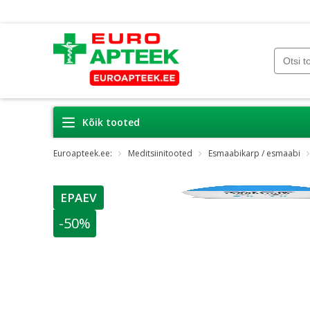
Kõik tooted
Euroapteek.ee:
Meditsiinitooted
Esmaabikarp / esmaabi
EPAEV
nõuanne
-50%