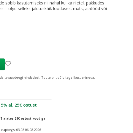
e sobib kasutamiseks nii nahal kui ka riietel, pakkudes
des – olgu selleks jalutuskäik looduses, matk, aiatööd või
ind
:
8,99 €
da tavaapteegi hindadest.
Toote pilt võib tegelikust erineda.
 ostust
ST
alates 25€ ostust koodiga:
e-apteegis
:
03.08-06.08.2026