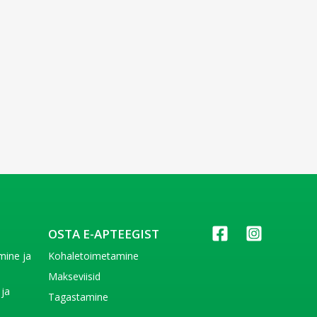
OSTA E-APTEEGIST
imine ja
Kohaletoimetamine
e
Makseviisid
 ja
Tagastamine
e