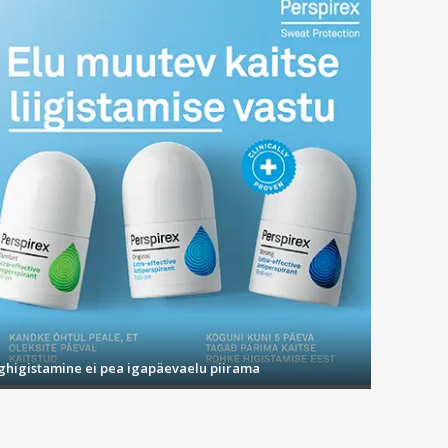
ja kui neid on kerge eemaldada. Loputada veel kord.
is võimaldab tal vabalt hingata. Halva enesetunde
ighigistamine ei pea igapäevaelu piirama