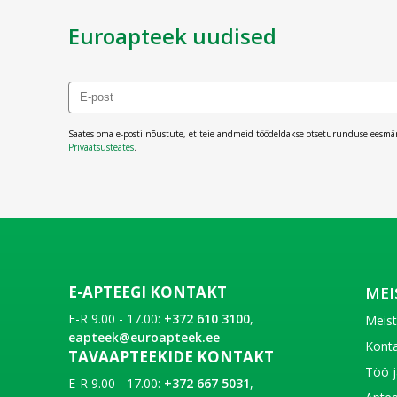
Euroapteek uudised
Saates oma e-posti nõustute, et teie andmeid töödeldakse otseturunduse eesmä
Privaatsusteates
.
E-APTEEGI KONTAKT
MEI
E-R 9.00 - 17.00:
+372 610 3100
,
Meis
eapteek@euroapteek.ee
Konta
TAVAAPTEEKIDE KONTAKT
Töö j
E-R 9.00 - 17.00:
+372 667 5031
,