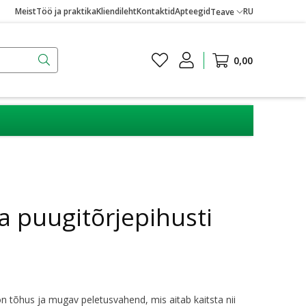
Meist
Töö ja praktika
Kliendileht
Kontaktid
Apteegid
RU
Teave
0,00
a puugitõrjepihusti
n tõhus ja mugav peletusvahend, mis aitab kaitsta nii