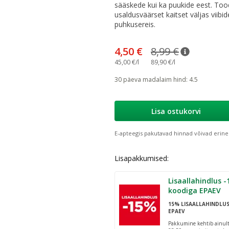
sääskede kui ka puukide eest. Tood
usaldusväärset kaitset väljas viibi
puhkusereis.
4,50 €
8,99 €
nõuanne
Tavaline h
45,00 €/l
89,90 €/l
30 päeva madalaim hind
:
4.5
Lisa ostukorvi
E-apteegis pakutavad hinnad võivad erine
Lisapakkumised:
Lisaallahindlus -15% al. 25€
koodiga EPAEV
15% LISAALLAHINDLU
EPAEV
Pakkumine kehtib ainult 