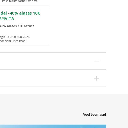
. Lisaks tasuta tarne Omniva
dal -40% alates 10€
APIVITA
40% alates 10€ ostust
egis 03.08-09.08.2026
ada vaid ühte koodi.
e sobib kasutamiseks nii nahal kui ka riietel,
se vältel.
Veel teemasid