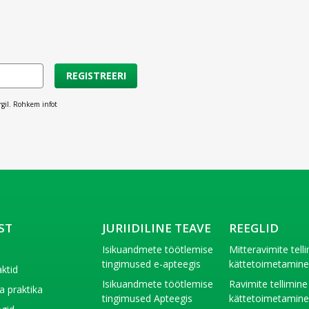
REGISTREERI
rgil. Rohkem infot
ST
JURIIDILINE TEAVE
REEGLID
t
Isikuandmete töötlemise
Mitteravimite tell
tingimused e-apteegis
kättetoimetamin
ktid
Isikuandmete töötlemise
Ravimite tellimine
a praktika
tingimused Apteegis
kättetoimetamin