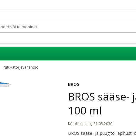
Putukatõrjevahendid
BROS
BROS sääse- j
100 ml
Kõlblikkusaeg
:
31.05.2030
BROS sääse- ja puugitõrjepihusti o