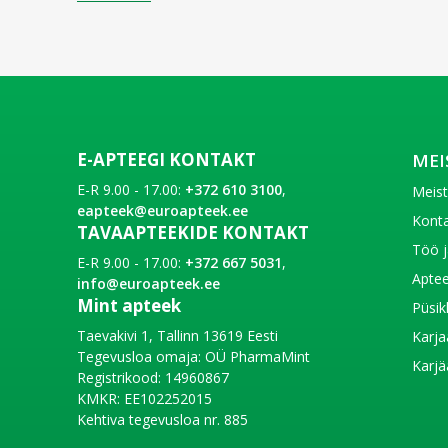
E-APTEEGI KONTAKT
MEI
E-R 9.00 - 17.00:
+372 610 3100
,
Meis
eapteek@euroapteek.ee
Konta
TAVAAPTEEKIDE KONTAKT
Töö j
E-R 9.00 - 17.00:
+372 667 5031
,
Aptee
info@euroapteek.ee
Mint apteek
Püsik
Taevakivi 1, Tallinn 13619 Eesti
Karja
Tegevusloa omaja: OÜ PharmaMint
Karjä
Registrikood: 14960867
KMKR: EE102252015
Kehtiva tegevusloa nr. 885