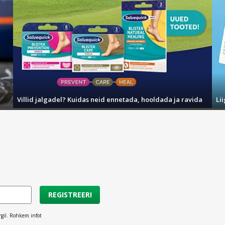
Villid jalgadel? Kuidas neid ennetada, hooldada ja ravida
Li
REGISTREERI
rgil. Rohkem infot