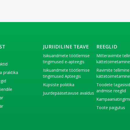
ST
JURIIDILINE TEAVE
REEGLID
t
Isikuandmete töötlemise
Mitteravimite tell
tingimused e-apteegis
kättetoimetamin
ktid
Isikuandmete töötlemise
Ravimite tellimine
a praktika
tingimused Apteegis
kättetoimetamin
gid
Küpsiste poliitika
Toodete tagasisi
liendile
andmise reeglid
Juurdepääsetavuse avaldus
ar
Kampaaniatingim
är
Toote paigutus