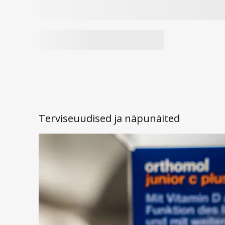
Tootja ja tarnija:
Nordic Vitamins OÜ
Arendatud ja toodetud Eestis.
Toote kood:
474202458180
Terviseuudised ja näpunäited