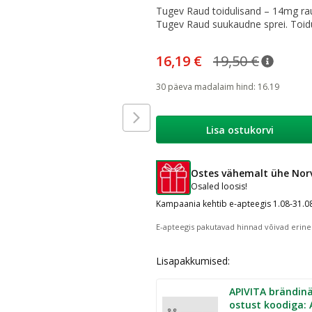
Tugev Raud toidulisand – 14mg raud
Tugev Raud suukaudne sprei. Toidu
16,19 €
19,50 €
nõuann
Tavalin
30 päeva madalaim hind
:
16.19
Lisa ostukorvi
Ostes vähemalt ühe Norvi
Osaled loosis!
Kampaania kehtib e-apteegis 1.08-31.0
E-apteegis pakutavad hinnad võivad erine
Lisapakkumised:
APIVITA brändinä
ostust koodiga: 