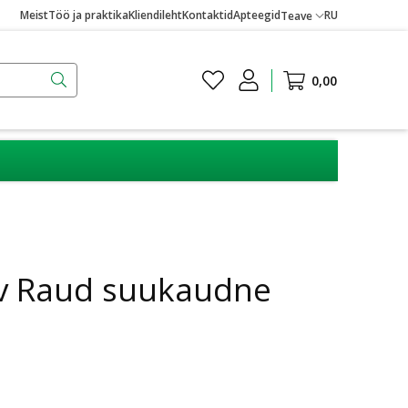
Meist
Töö ja praktika
Kliendileht
Kontaktid
Apteegid
RU
Teave
0,00
v Raud suukaudne