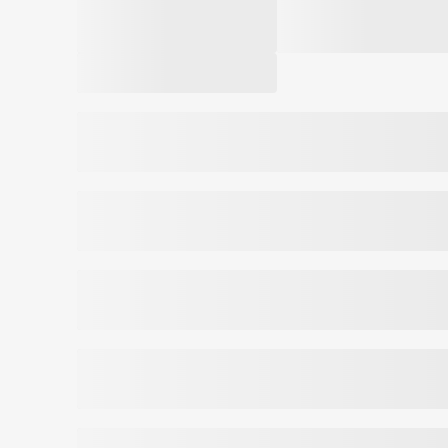
ületada soovitatavat päevast annust. Hoi
B12 (metüülkobalamiin).
päritoluriik on toidu päritoluriigist erinev.
Raud aitab kaasa:
sobib veganitele
hemoglobiini normaalsele moodustumisele
laktoosi, gluteeni, suhkru ja GMO vaba
hapniku normaalsele transpordile kehas
normaalsele kognitiivsele talitlusele
Vitamiin B12 ja folaat aitavad kaasa:
rakujagunemise protsessile
Folaat aitab kaasa:
normaalsele vereloomele
Vitamiin C:
suurendab raua imendumist
Muud eelised:
imendub kiirelt ning ei põhjusta seedehäireid
suhkruvaba
Netokogus:
30ml, 54 päevadoosi