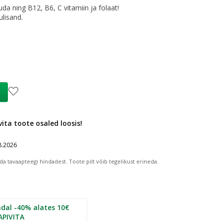
a ning B12, B6, C vitamiin ja folaat!
lisand.
e
e hind
:
19,50 €
ta toote osaled loosis!
8.2026
da tavaapteegi hindadest.
Toote pilt võib tegelikust erineda.
dal -40% alates 10€
APIVITA