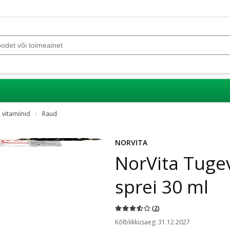
 vitamiinid
Raud
Jäta karussell vahele
NORVITA
NorVita Tuge
sprei 30 ml
(
2
)
Kõlblikkusaeg
:
31.12.2027