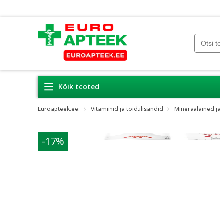
Kõik tooted
Euroapteek.ee:
Vitamiinid ja toidulisandid
Mineraalained ja
-17%