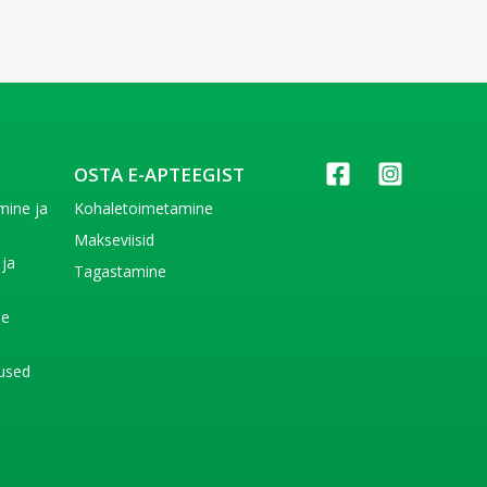
OSTA E-APTEEGIST
imine ja
Kohaletoimetamine
e
Makseviisid
 ja
Tagastamine
e
de
used