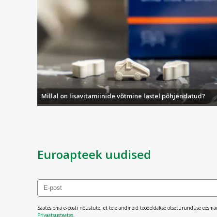
Millal on lisavitamiinide võtmine lastel põhjendatud?
Euroapteek uudised
Saates oma e-posti nõustute, et teie andmeid töödeldakse otseturunduse eesmä
Privaatsusteates
.