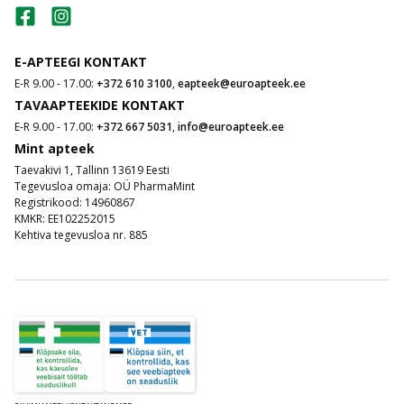
E-APTEEGI KONTAKT
E-R 9.00 - 17.00:
+372 610 3100
,
eapteek@euroapteek.ee
TAVAAPTEEKIDE KONTAKT
E-R 9.00 - 17.00:
+372 667 5031
,
info@euroapteek.ee
Mint apteek
Taevakivi 1, Tallinn 13619 Eesti
Tegevusloa omaja: OÜ PharmaMint
Registrikood: 14960867
KMKR: EE102252015
Kehtiva tegevusloa nr. 885