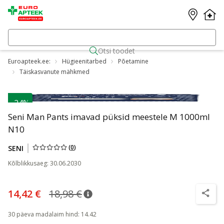
Otsi toodet
Euroapteek.ee:
Hügieenitarbed
Põetamine
Täiskasvanute mähkmed
-24%
Seni Man Pants imavad püksid meestele M 1000ml
N10
(
0
)
SENI
Kõlblikkusaeg
:
30.06.2030
14,42 €
18,98 €
nõuanne
Tavaline hind
:
18,98 €
nõuanne
30 päeva madalaim hind
:
14.42