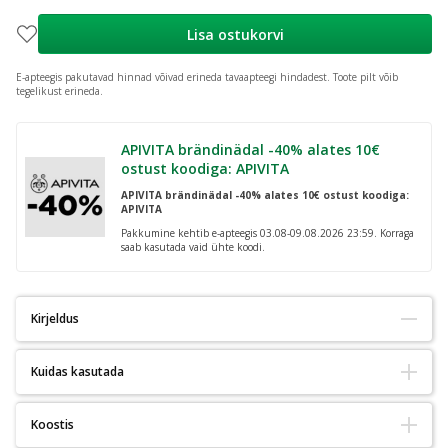
Lisa ostukorvi
E-apteegis pakutavad hinnad võivad erineda tavaapteegi hindadest.
Toote pilt võib
tegelikust erineda.
APIVITA brändinädal -40% alates 10€
ostust koodiga: APIVITA
APIVITA brändinädal -40% alates 10€ ostust koodiga:
APIVITA
Pakkumine kehtib e-apteegis 03.08-09.08.2026 23:59. Korraga
saab kasutada vaid ühte koodi.
Kirjeldus
Kuidas kasutada
Anatoomiliselt disainitud imavad püksid aktiivsele mehele.
Diskreetsed ja mugavad nagu tavaline aluspesu.
Pealepanek:
Pange püksid jalga nagu tavaline aluspesu.
Koostis
Veenduge, et värvilise triibuga vöökoht jääb ettepoole.
Seni Man on spetsiaalselt meeste anatoomiat arvestades loodud