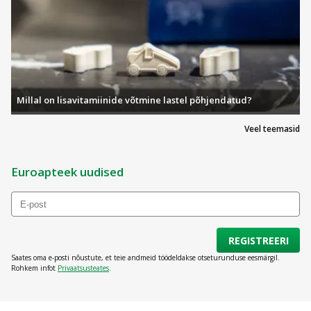
Millal on lisavitamiinide võtmine lastel põhjendatud?
Veel teemasid
Euroapteek uudised
REGISTREERI
Saates oma e-posti nõustute, et teie andmeid töödeldakse otseturunduse eesmärgil.
Rohkem infot
Privaatsusteates
.