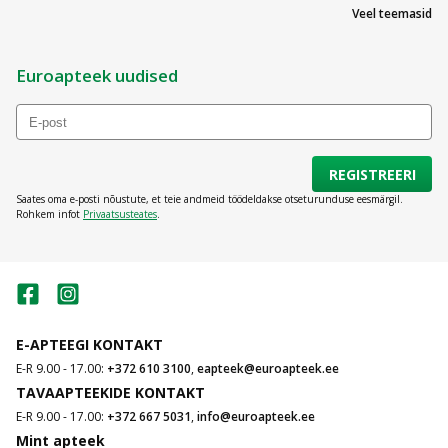
Veel teemasid
Euroapteek uudised
REGISTREERI
Saates oma e-posti nõustute, et teie andmeid töödeldakse otseturunduse eesmärgil.
Rohkem infot
Privaatsusteates
.
E-APTEEGI KONTAKT
E-R 9.00 - 17.00:
+372 610 3100
,
eapteek@euroapteek.ee
TAVAAPTEEKIDE KONTAKT
E-R 9.00 - 17.00:
+372 667 5031
,
info@euroapteek.ee
Mint apteek