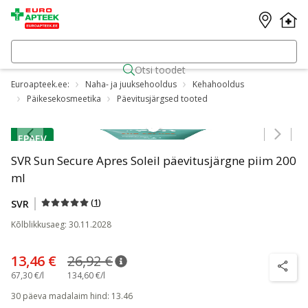
Otsi toodet
Euroapteek.ee:
Naha- ja juuksehooldus
Kehahooldus
Päikesekosmeetika
Päevitusjärgsed tooted
Jäta karussell vahele
EPAEV
nõuanne
SVR Sun Secure Apres Soleil päevitusjärgne piim 200
-50%
ml
(
1
)
SVR
Kõlblikkusaeg
:
30.11.2028
13,46 €
26,92 €
nõuanne
Tavaline hind
:
26,92 €
nõuanne
67,30 €/l
134,60 €/l
30 päeva madalaim hind
:
13.46