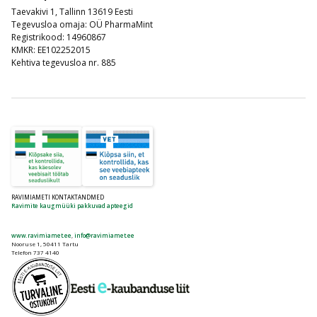
Taevakivi 1, Tallinn 13619 Eesti
Tegevusloa omaja: OÜ PharmaMint
Registrikood: 14960867
KMKR: EE102252015
Kehtiva tegevusloa nr. 885
RAVIMIAMETI KONTAKTANDMED
Ravimite kaugmüüki pakkuvad apteegid
www.ravimiamet.ee
,
info@ravimiamet.ee
Nooruse 1, 50411 Tartu
Telefon 737 4140