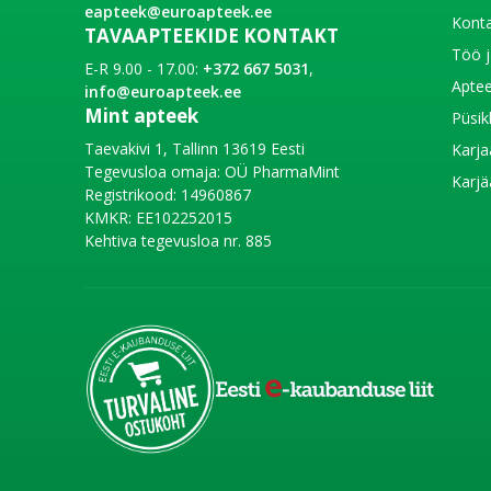
eapteek@euroapteek.ee
Konta
TAVAAPTEEKIDE KONTAKT
Töö j
E-R 9.00 - 17.00:
+372 667 5031
,
Aptee
info@euroapteek.ee
Mint apteek
Püsik
Taevakivi 1, Tallinn 13619 Eesti
Karja
Tegevusloa omaja: OÜ PharmaMint
Karjä
Registrikood: 14960867
KMKR: EE102252015
Kehtiva tegevusloa nr. 885