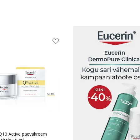
e
 Q10 Active päevakreem