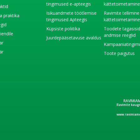
tingimused e-apteegis
kättetoimetamin
ktid
Isikuandmete töötlemise
Ravimite tellimine
a praktika
tingimused Apteegis
kättetoimetamin
gid
Küpsiste poliitika
Toodete tagasisi
liendile
andmise reeglid
Juurdepääsetavuse avaldus
ar
Kampaaniatingim
är
Toote paigutus
RAVIMIA
Ravimite kaug
www.ravimiame