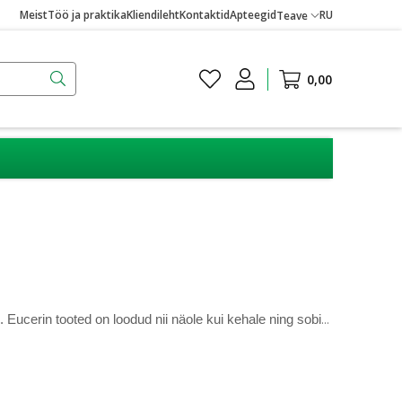
Meist
Töö ja praktika
Kliendileht
Kontaktid
Apteegid
RU
Teave
0,00
Eucerin on dermatoloogiliselt testitud nahahooldusbränd, mis pakub laia valikut tooteid erinevatele nahatüüpidele ja vajadustele. Eucerin tooted on loodud nii näole kui kehale ning sobivad ka tundlikule nahale. Olgu tegemist igapäevase näohoolduse, keha niisutamise või probleemse naha hooldamisega, Eucerin pakub usaldusväärseid ja tõhusaid lahendusi.