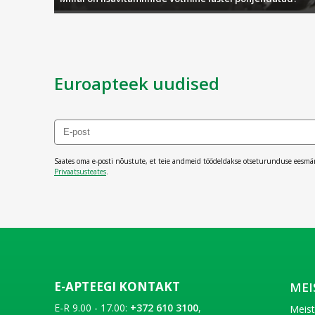
Eucerin Urea Repair
Eucerin Urea Repair sari pakub intensiivset niisutust ku
Eucerin pH5
Euroapteek uudised
Eucerin pH5 tootesari on mõeldud igapäevaseks nahahooldu
Saates oma e-posti nõustute, et teie andmeid töödeldakse otseturunduse eesmä
Privaatsusteates
.
E-APTEEGI KONTAKT
MEI
E-R 9.00 - 17.00:
+372 610 3100
,
Meis