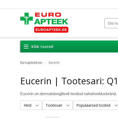
Kõik tooted
Euroapteek.ee:
Eucerin
Eucerin | Tootesari: Q
Hind
Tootesari
Populaarsed tooted