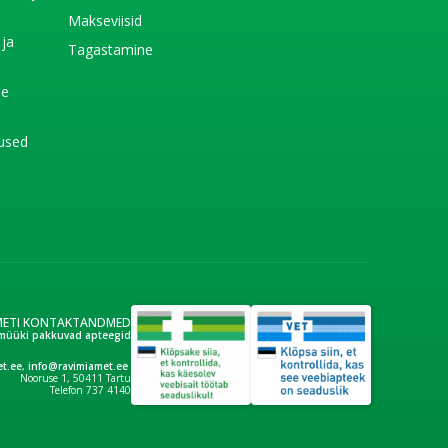
e
Makseviisid
 ja
Tagastamine
e
de
used
METI KONTAKTANDMED
müüki pakkuvad apteegid
t.ee
,
info@ravimiamet.ee
Nooruse 1, 50411 Tartu
Telefon 737 4140