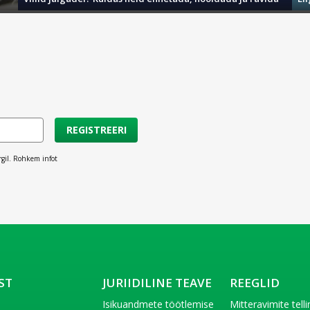
iva ja kareda naha hoolduseks. Eucerin Urea tooted pehmendavad naha 
seks. See aitab säilitada naha loomulikku pH-taset ja kaitseb nahka 
REGISTREERI
rgil. Rohkem infot
ST
JURIIDILINE TEAVE
REEGLID
t
Isikuandmete töötlemise
Mitteravimite tell