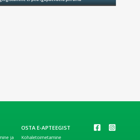
tekstuuri ja tugevdavad selle loomulikku kaitsebarjääri.
väliste ärritajate eest.
OSTA E-APTEEGIST
imine ja
Kohaletoimetamine