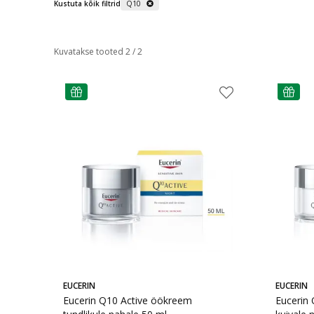
Kustuta kõik filtrid
Q10
Kuvatakse tooted 2 / 2
nõuanne
nõuann
EUCERIN
EUCERIN
Eucerin Q10 Active öökreem
Eucerin