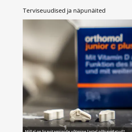
kõige populaarsemad Eucerin tootesarjad:
Terviseuudised ja näpunäited
Eucerin Anti-Pigment
Eucerin Anti-Pigment sari aitab vähendada tumedate laik
uute pigmentlaikude tekkimist.
Eucerin Dermopure
Eucerin Dermopure sari on mõeldud aknele kalduvale ja r
Eucerin Atopicontrol
Eucerin Atopicontrol sari sobib atoopilise ja kuivuse 
loomulikku kaitsebarjääri.
Eucerin Aquaphor
Eucerin Aquaphor on universaalne hooldus kuivale, kahjus
Eucerin Hyaluron-Filler
Eucerin Hyaluron-Filler sari on mõeldud vananemisilmin
Millal on lisavitamiinide võtmine lastel põhjendatud?