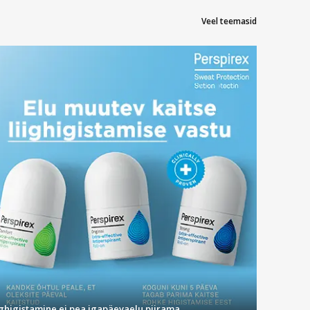
Veel teemasid
e neile, kes soovivad nahka säravamaks muuta ja ennetada
ida naha puhtana.
geelid, rahustavad ärritunud nahka ning tugevdavad naha
 ja kiirendab naha loomulikku paranemisprotsessi.
a elastse ning siledana.
ighigistamine ei pea igapäevaelu piirama