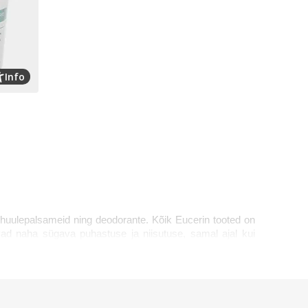
Info
 huulepalsameid ning deodorante. Kõik Eucerin tooted on
ad naha sügava puhastuse ja niisutuse, samal ajal kui
e ja toetavad igapäevast nahahooldust. Allpool on mõned