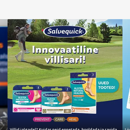
ude nähtavust ja ühtlustada nahatooni. See sari on eriti efektiivn
asusele nahale. Aitab ennetada vistrike teket, puhastada poore ja ho
suhtes tundlikule nahale. Need tooted, sealhulgas kreemid ja duši
tatud ja ärritunud nahale. See aitab taastada naha niiskustasakaalu
gute vähendamiseks. Aitavad hoida näonaha välimuse ühtlasena ja nah
Villid jalgadel? Kuidas neid ennetada, hooldada ja ravida
Li