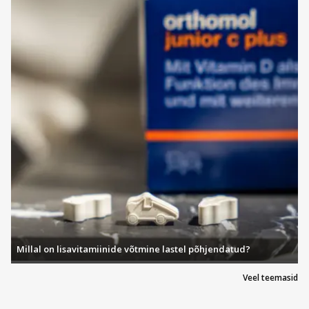
Milliseid tooteid Sesderma pakub
Tänu eriti laiale toodete valikule võib iga klient olla kindel, et leiab
enda vajadustele sobiva toote. Saadaval on erinevat sorti
dušigeele, mis aitavad puhastada ja värskendada nahka päevasest
saastest, samuti on tootevalikus olemas epilatsiooni ja raseerimise
tooteid, mis on asendamatu abi karvaeemaldusel. Samuti on
saadaval nahka niisutavad ja toitvad kehakreemid, mida on tänu
kiirele imendumisele mugav ja lihtne nahale kanda. Esindatud on ka
kõõmavastased tooted neile, kellel esineb kõõmaprobleem ja
soovivad sellel leida efektiivse lahenduse. Näonaha eest
hoolitsemiseks on valikus olemas kreemid vananevale näonahale,
päikesekaitse tooted, seerumid, eliksiirid ja õlid näonaha mõnusaks
kosutamiseks. Et nahka rikkalikult toita on selleks saadaval
näokreemid, silmakreemid, koorijad ja näomaskid.
Miks valida Sesderma tooted
Millal on lisavitamiinide võtmine lastel põhjendatud?
Sesderma kaubamärk sobib inimesele, kes mõistab, et kasutades
naha eest hoolitsemiseks kvaliteetse kaubamärgi tooteid suudab
Veel teemasid
inimene ise enda tervist ja elukvaliteeti kvaliteeti väga suurel määral
parandada. Kui soovid tervele kehale pakkuda suurepärast
hoolitsust kasutades selleks kvaliteetseid, usaldusväärseid ja