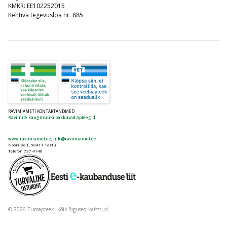
KMKR: EE102252015
Kehtiva tegevusloa nr. 885
RAVIMIAMETI KONTAKTANDMED
Ravimite kaugmüüki pakkuvad apteegid
www.ravimiamet.ee
,
info@ravimiamet.ee
Nooruse 1, 50411 Tartu
Telefon 737 4140
© 2026 Euroapteek. Kõik õigused kaitstud.