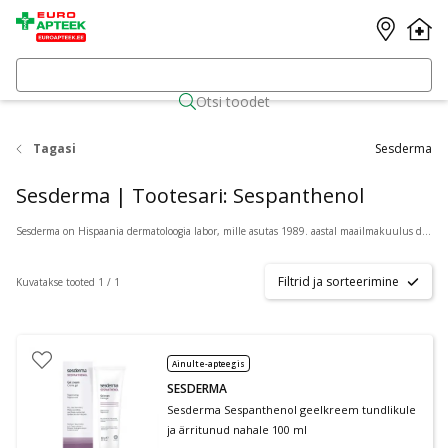
Otsi toodet
Tagasi
Sesderma
Sesderma | Tootesari: Sespanthenol
Sesderma on Hispaania dermatoloogia labor, mille asutas 1989. aastal maailmakuulus dermatoloog Dr. Gabriel Serrano. Sesderma on pühendunud dermatoloogilise kosmeetika uurimisele, arendamisele ja valmistamisele. Sesderma kasutab kõikide toodete valmistamiseks spetsialiseeritud teadus- ja arendustegevust. Täpsemalt, on Sesderma pioneer nanotehnoloogia kasutamisel dermo kosmeetikas. Tänu nanotehnoloogia edusammudele on Sesderma saavutanud kõige suurema aktiivsete koostisosadega koostise, mida seni kasutatud on, ja seeläbi on Sesdermal õnnestunud maksimeerida oma pakutavate toodete valemite tõhusust. Sesdermat tooteid aitabki teistest toodetest eristada nende toodete tõhusus! Sesderma eesmärgiks ja prioriteediks on tervis ja heaolu. Sesderma laborit inspireerivad samad väärtused, mida Dr. Gabriel Serrano rakendab: teadmised, heldus ja inimlikkus.
Filtrid ja sorteerimine
Kuvatakse tooted 1 / 1
Ainult e-apteegis
SESDERMA
Sesderma Sespanthenol geelkreem tundlikule
ja ärritunud nahale 100 ml