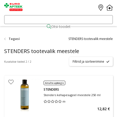
Otsi toodet
Tagasi
STENDERS tootevalik meestele
STENDERS tootevalik meestele
Filtrid ja sorteerimine
Kuvatakse tooted 2 / 2
Ainult e-apteegis
STENDERS
Stenders kehapesugeel meestele 250 ml
(
0
)
Keskmine hinnang 0.00
Hinnangute arv 0
12,82 €