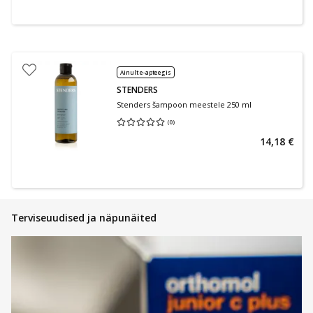
Ainult e-apteegis
STENDERS
Stenders šampoon meestele 250 ml
(
0
)
Keskmine hinnang 0.00
Hinnangute arv 0
14,18 €
Terviseuudised ja näpunäited