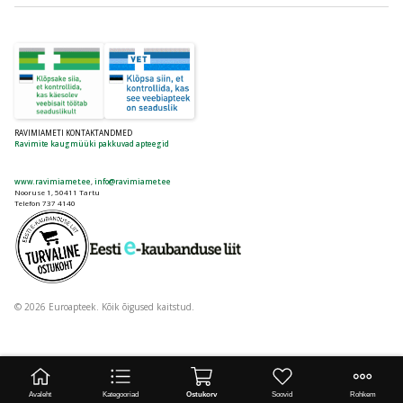
RAVIMIAMETI KONTAKTANDMED
Ravimite kaugmüüki pakkuvad apteegid
www.ravimiamet.ee
,
info@ravimiamet.ee
Nooruse 1, 50411 Tartu
Telefon 737 4140
© 2026 Euroapteek. Kõik õigused kaitstud.
Avaleht
Kategooriad
Ostukorv
Soovid
Rohkem