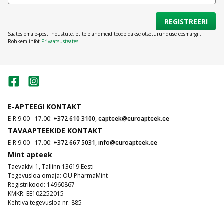
REGISTREERI
Saates oma e-posti nõustute, et teie andmeid töödeldakse otseturunduse eesmärgil.
Rohkem infot
Privaatsusteates
.
E-APTEEGI KONTAKT
E-R 9.00 - 17.00:
+372 610 3100
,
eapteek@euroapteek.ee
TAVAAPTEEKIDE KONTAKT
E-R 9.00 - 17.00:
+372 667 5031
,
info@euroapteek.ee
Mint apteek
Taevakivi 1, Tallinn 13619 Eesti
Tegevusloa omaja: OÜ PharmaMint
Registrikood: 14960867
KMKR: EE102252015
Kehtiva tegevusloa nr. 885