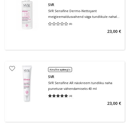
SVR
SVR Sensifine Dermo-Nettoyant
meigieemaldusvahend väga tundlikule nahale
400 ml
(
0
)
Keskmine hinnang 0.00
Hinnangute arv 0
23,00 €
Ainult e-apteegis
SVR
SVR Sensifine AR näokreem tundliku naha
punetuse vähendamiseks 40 ml
(
4
)
Keskmine hinnang 5.00
Hinnangute arv 4
23,00 €