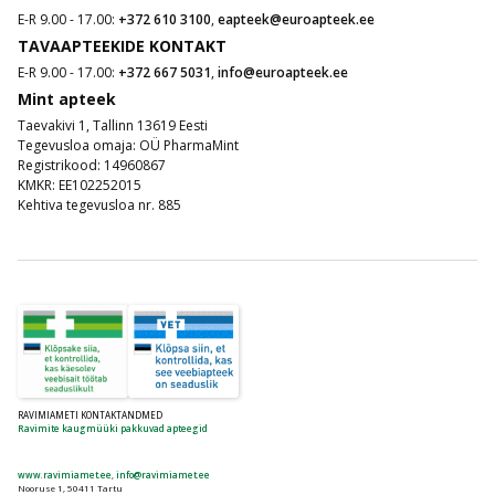
E-R 9.00 - 17.00:
+372 610 3100
,
eapteek@euroapteek.ee
TAVAAPTEEKIDE KONTAKT
E-R 9.00 - 17.00:
+372 667 5031
,
info@euroapteek.ee
Mint apteek
Taevakivi 1, Tallinn 13619 Eesti
Tegevusloa omaja: OÜ PharmaMint
Registrikood: 14960867
KMKR: EE102252015
Kehtiva tegevusloa nr. 885
RAVIMIAMETI KONTAKTANDMED
Ravimite kaugmüüki pakkuvad apteegid
www.ravimiamet.ee
,
info@ravimiamet.ee
Nooruse 1, 50411 Tartu