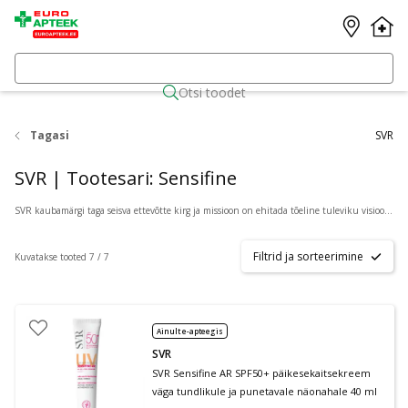
Otsi toodet
Tagasi
SVR
SVR | Tootesari: Sensifine
SVR kaubamärgi taga seisva ettevõtte kirg ja missioon on ehitada tõeline tuleviku visiooniga kosmeetikafirma. SVR Laboratories on sõltumatu Prantsuse ettevõte, mis asub Pariisist lõuna pool. SVR on 50 aasta jooksul välja töötanud ja tootnud uuenduslikke nahakosmeetilisi nahahooldustooteid, mida soovitavad tervishoiutöötajad ning mida müüakse apteekides enam kui 50 riigis. SVR on keskmise suurusega ettevõte. Kümme protsenti selle töötajatest töötab uurimis- ja arendustegevuses nahahooldustoodete kujundamisel ja koostamisel. SVR kaubamärgi tooted on koostisosade ja toote koostiste valikul ning kontsentratsioonil tõhusad ja järeleandmatud. SVR tooted läbivad mitmeid kvaliteedikontrolli samme ja on välja töötatud vastavalt väga rangetele tööstusprotsessidele. SVR - 50 aastat uurimistööd, innovatsiooni ja tegevust, olles 100% pühendunud dermatoloogiale.
Filtrid ja sorteerimine
Kuvatakse tooted 7 / 7
Ainult e-apteegis
SVR
SVR Sensifine AR SPF50+ päikesekaitsekreem
väga tundlikule ja punetavale näonahale 40 ml