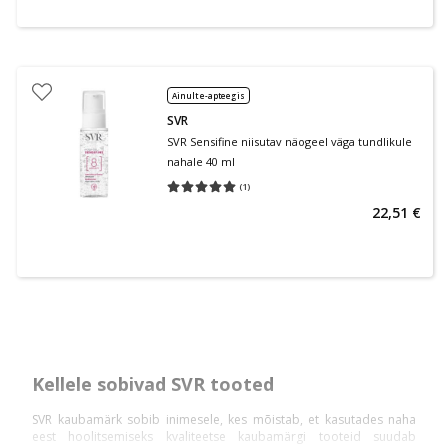
Ainult e-apteegis
SVR
SVR Sensifine niisutav näogeel väga tundlikule
nahale 40 ml
(
1
)
Keskmine hinnang 5.00
Hinnangute arv 1
22,51 €
Kellele sobivad SVR tooted
SVR kaubamärk sobib inimesele, kes mõistab, et kasutades naha
eest hoolitsemiseks kvaliteetse kaubamärgi tooteid suudab