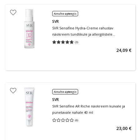
Ainult e-apteegis
SVR
SVR Sensifine Hydra-Creme rahustav
näokreem tundlikule ja allergilistele
reaktsioonidele kalduvale nahale 40 ml
(
3
)
Keskmine hinnang 4.67
Hinnangute arv 3
24,09 €
Ainult e-apteegis
SVR
SVR Sensifine AR Riche näokreem kuivale ja
punetavale nahale 40 ml
(
0
)
Keskmine hinnang 0.00
Hinnangute arv 0
23,00 €