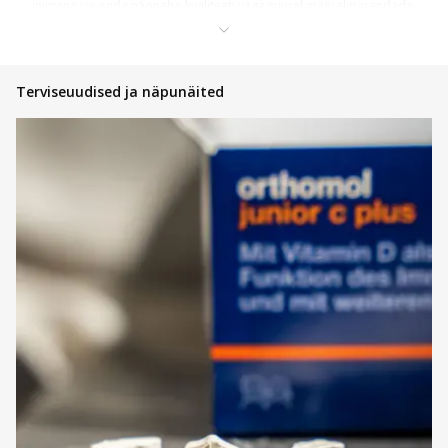
inimene ise enda näonaha kvaliteeti väga suurel määral parandada.
Kindlasti võivad SVR tooteid kasutada kõik need, kellel on
normaalne ja tavalist tüüpi nahk. Kuid ennekõike sobivad SVR
tooted kasutamiseks ka inimestele, kellel on küps nahk, mis vajab
üheaegselt nii kosutavat niisutust kui ka rikkalikku kokteili
erinevatest nahale vajalikest toitainetest.
Terviseuudised ja näpunäited
SVR toodete kasutamine
Tänu eriti laiale toodete valikule võib iga klient olla kindel, et leiab
enda vajadustele sobiva toote. Saadaval on erinevat sorti
dušigeele, mis aitavad puhastada ja värskendada nahka päevasest
saastest, samuti on tootevalikus olemas eritooted jalgade eest
hoolitsemisel, mis on asendamatu abi pikast päevast väsinud ja
kurnatud jalgadele. Samuti on saadaval nahka niisutavad ja toitvad
kehakreemid, mida on tänu kiirele imendumisele mugav ja lihtne
nahale kanda. Esindatud on ka toitvad seerumid neile, kellel esineb
kuiv ja jõuetu näonahk ja soovivad sellele leida efektiivse
lahenduse. Näonaha eest hoolitsemiseks on valikus olemas
kreemid vananevale näonahale, päikesekaitse tooted, seerumid,
eliksiirid ja õlid näonaha mõnusaks kosutamiseks. Et nahka
rikkalikult toita on selleks saadaval näokreemid, silmakreemid,
koorijad ja näomaskid.