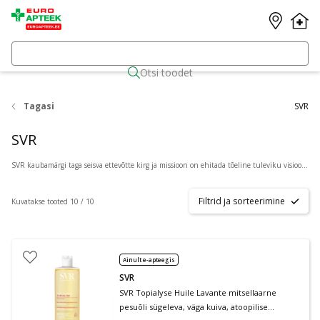
Otsi toodet
Tagasi
SVR
SVR
SVR kaubamärgi taga seisva ettevõtte kirg ja missioon on ehitada tõeline tuleviku visiooniga kosmeetikafirma. SVR Laboratories on sõltumatu Prantsuse ettevõte, mis asub Pariisist lõuna pool. SVR on 50 aasta jooksul välja töötanud ja tootnud uuenduslikke nahakosmeetilisi nahahooldustooteid, mida soovitavad tervishoiutöötajad ning mida müüakse apteekides enam kui 50 riigis. SVR on keskmise suurusega ettevõte. Kümme protsenti selle töötajatest töötab uurimis- ja arendustegevuses nahahooldustoodete kujundamisel ja koostamisel. SVR kaubamärgi tooted on koostisosade ja toote koostiste valikul ning kontsentratsioonil tõhusad ja järeleandmatud. SVR tooted läbivad mitmeid kvaliteedikontrolli samme ja on välja töötatud vastavalt väga rangetele tööstusprotsessidele. SVR - 50 aastat uurimistööd, innovatsiooni ja tegevust, olles 100% pühendunud dermatoloogiale.
Filtrid ja sorteerimine
Kuvatakse tooted 10 / 10
Ainult e-apteegis
SVR
SVR Topialyse Huile Lavante mitsellaarne
pesuõli sügeleva, väga kuiva, atoopilise