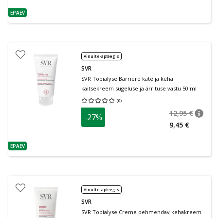
EPAEV
nõuanne
Ainult e-apteegis
SVR
SVR Topialyse Barriere käte ja keha
kaitsekreem sügeluse ja ärrituse vastu 50 ml
(
0
)
Keskmine hinnang 0.00
Hinnangute arv 0
12,95 €
-27%
nõuan
Tavalin
9,45 €
EPAEV
nõuanne
Ainult e-apteegis
SVR
SVR Topialyse Creme pehmendav kehakreem