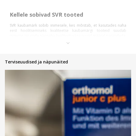
Kellele sobivad SVR tooted
SVR kaubamärk sobib inimesele, kes mõistab, et kasutades naha
eest hoolitsemiseks kvaliteetse kaubamärgi tooteid suudab
inimene ise enda näonaha kvaliteeti väga suurel määral parandada.
Kindlasti võivad SVR tooteid kasutada kõik need, kellel on
normaalne ja tavalist tüüpi nahk. Kuid ennekõike sobivad SVR
tooted kasutamiseks ka inimestele, kellel on küps nahk, mis vajab
üheaegselt nii kosutavat niisutust kui ka rikkalikku kokteili
erinevatest nahale vajalikest toitainetest.
Terviseuudised ja näpunäited
SVR toodete kasutamine
Tänu eriti laiale toodete valikule võib iga klient olla kindel, et leiab
enda vajadustele sobiva toote. Saadaval on erinevat sorti
dušigeele, mis aitavad puhastada ja värskendada nahka päevasest
saastest, samuti on tootevalikus olemas eritooted jalgade eest
hoolitsemisel, mis on asendamatu abi pikast päevast väsinud ja
kurnatud jalgadele. Samuti on saadaval nahka niisutavad ja toitvad
kehakreemid, mida on tänu kiirele imendumisele mugav ja lihtne
nahale kanda. Esindatud on ka toitvad seerumid neile, kellel esineb
kuiv ja jõuetu näonahk ja soovivad sellele leida efektiivse