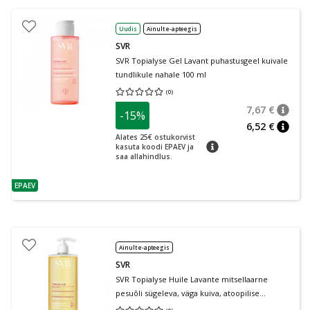
Uudis
Ainult e-apteegis
SVR
SVR Topialyse Gel Lavant puhastusgeel kuivale
tundlikule nahale 100 ml
(
0
)
Keskmine hinnang 0.00
Hinnangute arv 0
7,67 €
-15%
nõuan
Tavalin
6,52 €
nõuan
Alates 25€ ostukorvist
nõuanne
kasuta koodi EPAEV ja
saa allahindlus.
EPAEV
nõuanne
Ainult e-apteegis
SVR
SVR Topialyse Huile Lavante mitsellaarne
pesuõli sügeleva, väga kuiva, atoopilise
kehanaha puhastamiseks 1000 ml