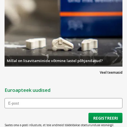
Millal on lisavitamiinide võtmine lastel põhjendatud?
Veel teemasid
Euroapteek uudised
REGISTREERI
Saates oma e-posti nõustute, et teie andmeid töödeldakse otseturunduse eesmärgil.