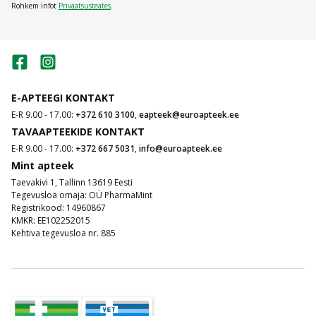
Rohkem infot
Privaatsusteates
.
E-APTEEGI KONTAKT
E-R 9.00 - 17.00:
+372 610 3100
,
eapteek@euroapteek.ee
TAVAAPTEEKIDE KONTAKT
E-R 9.00 - 17.00:
+372 667 5031
,
info@euroapteek.ee
Mint apteek
Taevakivi 1, Tallinn 13619 Eesti
Tegevusloa omaja: OÜ PharmaMint
Registrikood: 14960867
KMKR: EE102252015
Kehtiva tegevusloa nr. 885