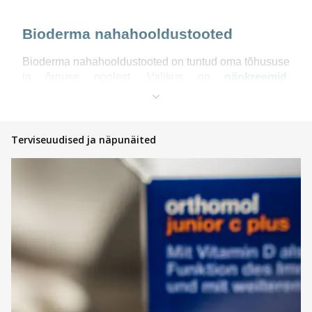
Bioderma nahahooldustooted
Bioderma nahahooldustooted on tuntud oma tõhususe
ja õrnuse poolest. Valikus on
näokreemid
,
mitsellaarvesi,
huulepalsamid
, dušiõlid ja dušigeelid,
mis toetavad naha loomulikku kaitsebarjääri.
Bioderma mitsellaarvesi on üks brändi enim
armastatud tooteid – see eemaldab õrnalt mustuse ja
Terviseuudised ja näpunäited
meigi, rahustades samal ajal nahka. Samuti on
Bioderma dušiõli ja Bioderma dušigeel loodud
igapäevaseks kasutamiseks, jättes naha puhtaks,
pehmeks ja niisutatuks isegi tundlikul nahal.
Populaarsed Bioderma sarjad
Bioderma Atoderm
Bioderma Atoderm sari on loodud kuivale ja väga