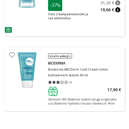
31,20 €
-37%
nõuan
Tavalin
19,66 €
nõuan
Osta 2 kampaaniatoodet ja
saa allahindlus
nõuanne
Ainult e-apteegis
BIODERMA
Bioderma ABCDerm Cold-Cream toitev
külmakreem lastele 45 ml
(
1
)
Keskmine hinnang 3.00
Hinnangute arv 1
17,99 €
Vähemalt 49€ Bioderma toodete ostuga kingituseks
uus Bioderma Hydrabio niisutav näoseerum 40ml