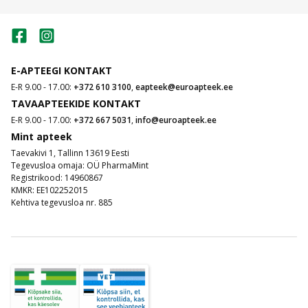
Bioderma Sébium
Rasusele ja probleemsele nahale mõeldud Bioderma
E-APTEEGI KONTAKT
Sébium sari aitab reguleerida rasueritust ja hoida
E-R 9.00 - 17.00:
+372 610 3100
,
eapteek@euroapteek.ee
poorid puhtad. Tooted nagu Bioderma näopesugeel ja
TAVAAPTEEKIDE KONTAKT
Bioderma kreem aitavad vähendada vistrikke ja läiget,
E-R 9.00 - 17.00:
+372 667 5031
,
info@euroapteek.ee
jättes naha matiks ja värskeks. Sébium on ideaalne
Mint apteek
valik aknele kalduva naha igapäevaseks hoolduseks
Taevakivi 1, Tallinn 13619 Eesti
ning sobib kasutamiseks koos teiste
Tegevusloa omaja: OÜ PharmaMint
näohooldustoodetega
.
Registrikood: 14960867
KMKR: EE102252015
Kehtiva tegevusloa nr. 885
Bioderma Hydrabio
Bioderma Hydrabio sari on mõeldud dehüdreeritud
nahale, mis vajab lisaniisutust. Selle sari aitab
taastada naha loomuliku sära ja elastsuse. Hydrabio
näokreemid ja seerumid sisaldavad patenteeritud
Aquagenium™ kompleksi, mis soodustab naha