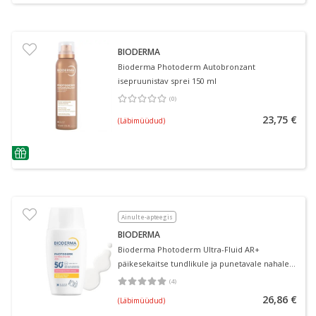
BIODERMA
Bioderma Photoderm Autobronzant
isepruunistav sprei 150 ml
(
0
)
Keskmine hinnang 0.00
Hinnangute arv 0
23,75 €
(Läbimüüdud)
nõuanne
Ainult e-apteegis
BIODERMA
Bioderma Photoderm Ultra-Fluid AR+
päikesekaitse tundlikule ja punetavale nahale
SPF50+ 30 ml
(
4
)
Keskmine hinnang 5.00
Hinnangute arv 4
26,86 €
(Läbimüüdud)