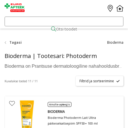
Otsi toodet
Tagasi
Bioderma
Bioderma | Tootesari: Photoderm
Bioderma on Prantsuse dermatoloogiline nahahooldusbränd, mida soovitavad dermatoloogid üle maailma. Kaubamärgi tooted on loodud austades naha loomulikku tasakaalu ja bioloogiat, pakkudes lahendusi nii tundlikule, kuivale kui ka rasusele nahale. Bioderma kreemid, mitsellaarvesi, näopesugeelid ja päikesekaitsekreemid ühendavad teaduspõhise lähenemise ja õrnad koostisosad, et toetada naha tervist igapäevaselt.
Filtrid ja sorteerimine
Kuvatakse tooted 11 / 11
Ainult e-apteegis
BIODERMA
Bioderma Photoderm Lait Ultra
päikesekaitsepiim SPF50+ 100 ml