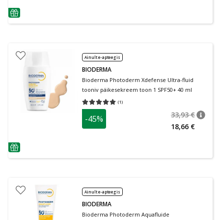
nõuanne
Ainult e-apteegis
BIODERMA
Bioderma Photoderm Xdefense Ultra-fluid
tooniv päikesekreem toon 1 SPF50+ 40 ml
(
1
)
Keskmine hinnang 5.00
Hinnangute arv 1
33,93 €
-45%
nõuan
Tavalin
18,66 €
nõuanne
Ainult e-apteegis
BIODERMA
Bioderma Photoderm Aquafluide