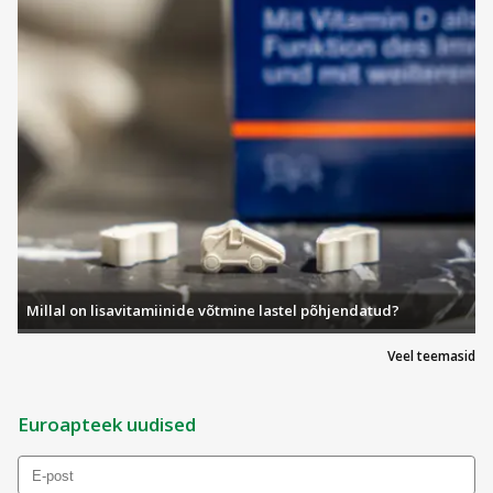
Populaarsed Bioderma sarjad
Bioderma Atoderm
Bioderma Atoderm sari on loodud kuivale ja väga
kuivale nahale. Selle valikusse kuuluvad kreemid,
dušiõlid, dušigeelid ja Bioderma kätekreemid, mis
toidavad sügavuti ning aitavad taastada naha
kaitsebarjääri. Atoderm sobib suurepäraselt ka
atoopilisele ja tundlikule nahale pakkudes pikaajalist
niisutust ja kaitset külma, tuule ja sagedase pesemise
eest.
Atoderm sarja Bioderma huulepalsam aitab taastada
Millal on lisavitamiinide võtmine lastel põhjendatud?
kuivi ja lõhenenud huuli, samal ajal kui Bioderma
dušiõli tagab õrna, niisutava puhastuse kogu kehale.
Veel teemasid
Bioderma Sensibio
Euroapteek uudised
Bioderma Sensibio sari on loodud tundlikule ja
kergesti ärrituvale nahale. Sensibio tooted – alates