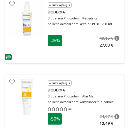
Ainult e-apteegis
BIODERMA
Bioderma Photoderm Pediatrics
päikesekaitsekreem lastele SPF50+ 200 ml
49,15 €
-45%
nõuan
Tavalin
27,03 €
nõuanne
Ainult e-apteegis
BIODERMA
Bioderma Photoderm Akn Mat
päikesekaitsekreem kombineeritud nahale
SPF30 40 ml
(
0
)
Keskmine hinnang 0.00
Hinnangute arv 0
24,97 €
-50%
nõuan
Tavalin
12,49 €