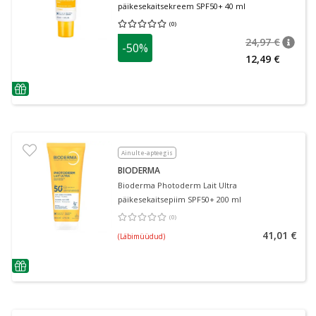
päikesekaitsekreem SPF50+ 40 ml
(
0
)
Keskmine hinnang 0.00
Hinnangute arv 0
24,97 €
-50%
nõuan
Tavalin
12,49 €
nõuanne
Ainult e-apteegis
BIODERMA
Bioderma Photoderm Lait Ultra
päikesekaitsepiim SPF50+ 200 ml
(
0
)
Keskmine hinnang 0.00
Hinnangute arv 0
41,01 €
(Läbimüüdud)
nõuanne