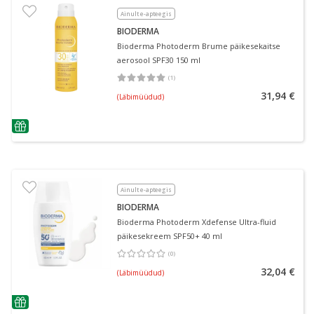
Ainult e-apteegis
BIODERMA
Bioderma Photoderm Brume päikesekaitse
aerosool SPF30 150 ml
(
1
)
Keskmine hinnang 5.00
Hinnangute arv 1
31,94 €
(Läbimüüdud)
nõuanne
Ainult e-apteegis
BIODERMA
Bioderma Photoderm Xdefense Ultra-fluid
päikesekreem SPF50+ 40 ml
(
0
)
Keskmine hinnang 0.00
Hinnangute arv 0
32,04 €
(Läbimüüdud)
nõuanne