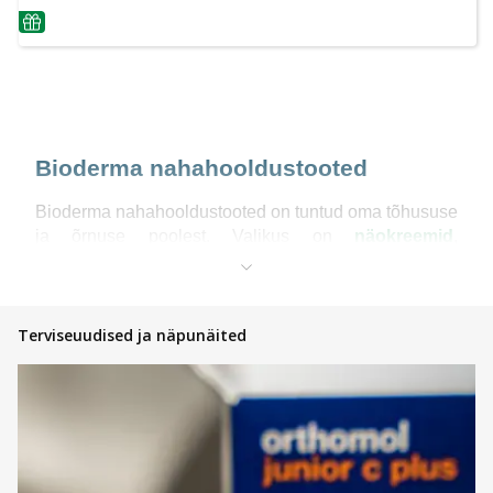
nõuanne
Bioderma nahahooldustooted
Bioderma nahahooldustooted on tuntud oma tõhususe
ja õrnuse poolest. Valikus on
näokreemid
,
mitsellaarvesi,
huulepalsamid
, dušiõlid ja dušigeelid,
mis toetavad naha loomulikku kaitsebarjääri.
Bioderma mitsellaarvesi on üks brändi enim
armastatud tooteid – see eemaldab õrnalt mustuse ja
Terviseuudised ja näpunäited
meigi, rahustades samal ajal nahka. Samuti on
Bioderma dušiõli ja Bioderma dušigeel loodud
igapäevaseks kasutamiseks, jättes naha puhtaks,
pehmeks ja niisutatuks isegi tundlikul nahal.