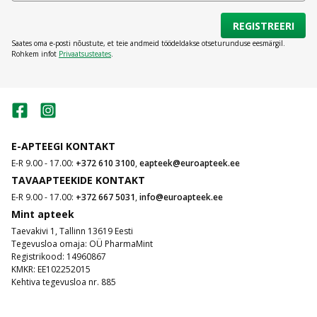
Bioderma mitsellaarveest kuni rahustava
Bioderma
näokreemini
– aitavad vähendada punetust ja
REGISTREERI
ebamugavustunnet. Sensibio sari sobib igapäevaseks
Saates oma e-posti nõustute, et teie andmeid töödeldakse otseturunduse eesmärgil.
kasutamiseks, pakkudes nahale rahustavat hooldust
Rohkem infot
Privaatsusteates
.
ja pikaajalist mugavustunnet.
Bioderma Sébium
Rasusele ja probleemsele nahale mõeldud Bioderma
E-APTEEGI KONTAKT
Sébium sari aitab reguleerida rasueritust ja hoida
E-R 9.00 - 17.00:
+372 610 3100
,
eapteek@euroapteek.ee
poorid puhtad. Tooted nagu Bioderma näopesugeel ja
TAVAAPTEEKIDE KONTAKT
Bioderma kreem aitavad vähendada vistrikke ja läiget,
E-R 9.00 - 17.00:
+372 667 5031
,
info@euroapteek.ee
jättes naha matiks ja värskeks. Sébium on ideaalne
Mint apteek
valik aknele kalduva naha igapäevaseks hoolduseks
Taevakivi 1, Tallinn 13619 Eesti
ning sobib kasutamiseks koos teiste
Tegevusloa omaja: OÜ PharmaMint
näohooldustoodetega
.
Registrikood: 14960867
KMKR: EE102252015
Kehtiva tegevusloa nr. 885
Bioderma Hydrabio